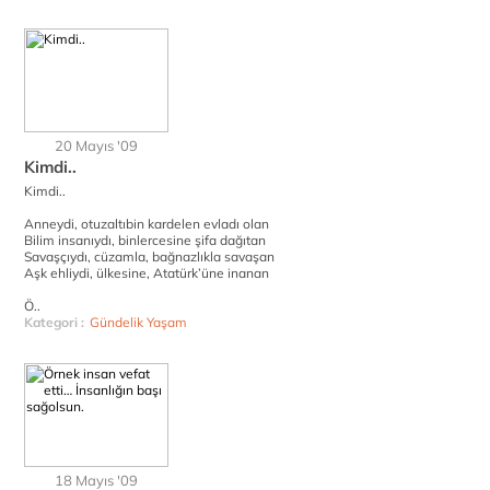
20 Mayıs '09
Kimdi..
Kimdi..
Anneydi, otuzaltıbin kardelen evladı olan
Bilim insanıydı, binlercesine şifa dağıtan
Savaşçıydı, cüzamla, bağnazlıkla savaşan
Aşk ehliydi, ülkesine, Atatürk’üne inanan
Ö..
Kategori :
Gündelik Yaşam
18 Mayıs '09