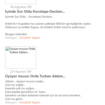
26 Ağustos '09
İçimde Sızı Oldu Kocatepe Destanı...
İçimde Sızı Oldu... Kocatepe Destanı...
Erdek’ten Kuşadası’na uzanan yaklaşık 650 km genişliğinde cephe.
Ordumuz üç koldan Egeye, bir koldan Erdek üzerine yükleniyor.
Bozgun halindek..
Kategori :
Gündelik Yaşam
27 Haziran '09
Üşüyor musun Orda Turkan Ablam...
Ablam… üşüyor musun orada…
Çok mu soğuk…
karanlık çok mu yoğun…
Kara toprak gerçekten mi kara…
Sararken senden kalanları katmak için bir an önce kendine..
Çok mu gönü..
Kategori :
Gündelik Yaşam