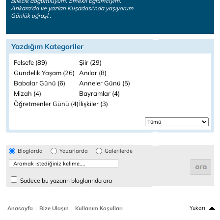
Bilecik doğumluyum. Emekli Eğitimciyim.
Ankara'da ve yazları Kuşadası'nda yaşıyorum
Günlük uğraşl..
Yazdığım Kategoriler
Felsefe (89)
Şiir (29)
Gündelik Yaşam (26)
Anılar (8)
Babalar Günü (6)
Anneler Günü (5)
Mizah (4)
Bayramlar (4)
Öğretmenler Günü (4)
İlişkiler (3)
Bloglarda
Yazarlarda
Galerilerde
Sadece bu yazarın bloglarında ara
|
|
Yukarı
Anasayfa
Bize Ulaşın
Kullanım Koşulları