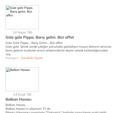
14 Nisan '08
Güle güle Pippa. Barış gelini. Bizi affet
Güle Güle Pippa... Barış Gelini… Bizi affet.
Güle güle. Şimdi zoraki çıktığın yolculukta gülebiliyor musun bilmem ama biz
bunu gidene mutluluk versin anlamında bir deyim olarak kullandığımızdan
söy..
Kategori :
Gündelik Yaşam
14 Ocak '08
Balkan Havası
Balkan Havası
Balkan havası’nı izliyorum TV de.
Bitmez tükenmez şavaşların "Doksanüç" harbiyle sonuçlanan acıklı tarihi