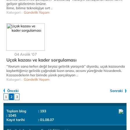
geliyor gözlerimin önüne.
İlime, bilime teknolojiye sırt ..
Kategori :
Gündelik Yaşam
04 Aralık '07
Uçak kazası ve kader sorgulaması
“Yavrum sana kefen değil beyaz gelinlik yaraşırdı” diyordu, uçak kazasında
kaybettiğimiz gelinlik çağındaki kızın anası, acısını yüreğinde hissederek.
Kazazedelerin her birinde yürek parçalayan ..
Kategori :
Gündelik Yaşam
Önceki
Sonraki
1
2
3
Toplam blog
: 193
: 1045
Kayıt tarihi
: 01.08.07