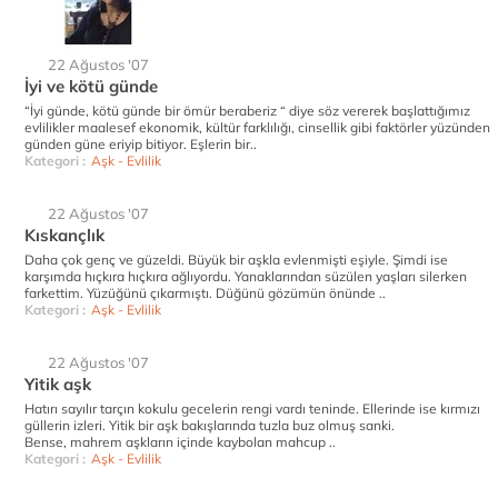
22 Ağustos '07
İyi ve kötü günde
“İyi günde, kötü günde bir ömür beraberiz “ diye söz vererek başlattığımız
evlilikler maalesef ekonomik, kültür farklılığı, cinsellik gibi faktörler yüzünden
günden güne eriyip bitiyor. Eşlerin bir..
Kategori :
Aşk - Evlilik
22 Ağustos '07
Kıskançlık
Daha çok genç ve güzeldi. Büyük bir aşkla evlenmişti eşiyle. Şimdi ise
karşımda hıçkıra hıçkıra ağlıyordu. Yanaklarından süzülen yaşları silerken
farkettim. Yüzüğünü çıkarmıştı. Düğünü gözümün önünde ..
Kategori :
Aşk - Evlilik
22 Ağustos '07
Yitik aşk
Hatırı sayılır tarçın kokulu gecelerin rengi vardı teninde. Ellerinde ise kırmızı
güllerin izleri. Yitik bir aşk bakışlarında tuzla buz olmuş sanki.
Bense, mahrem aşkların içinde kaybolan mahcup ..
Kategori :
Aşk - Evlilik