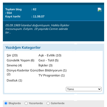
Toplam blog
: 62
: 554
Kayıt tarihi
: 11.08.07
05.09.1969 İstanbul doğumluyum. Halkla İlişkiler
mezunuyum. Evliyim. 19 yaşında Cemre adında
bir ..
Yazdığım Kategoriler
Şiir (20)
Aşk - Evlilik (10)
Gündelik Yaşam (6)
Gezi - Tatil (5)
Sinema (4)
İlişkiler (3)
Dünya Kadınlar Günü
Ben Bildiriyorum (1)
(2)
TV Programları (1)
Dostluk (1)
Bloglarda
Yazarlarda
Galerilerde