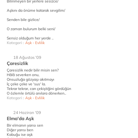
Bilinmeyen bir yerlere sesizce/
Aşkını da önüme katarak sevgilim/
Senden bile gizlice/
O zaman bulurum belki seni/
Sensiz olduğum her yerde ..
Kategori :
Aşk - Evlilik
18 Ağustos '09
Çaresizlik
Çaresizlik nedir bilir misin sen?
Hâlâ severken onu,
Onsuzluğa gözyaşı akıtmayı
İç çeke çeke ve 'sus' la.
Tekrar tekrar, can çekiştiğini gördüğün
O özlemle örtülü anılara dönerken..
Kategori :
Aşk - Evlilik
24 Haziran '09
Elma'da Aşk
Bir elmanın yarısı sen
Diğer yarısı ben
Kabuğu ise aşk