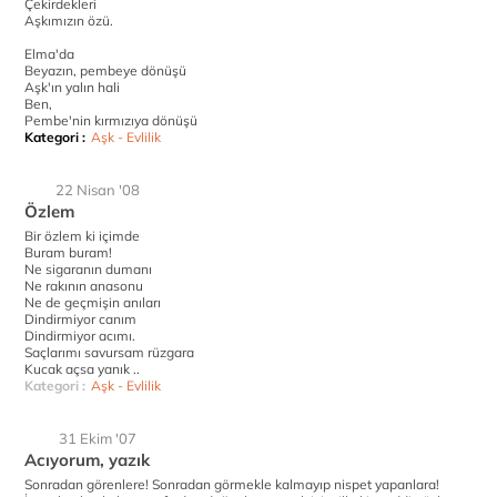
Çekirdekleri
Aşkımızın özü.
Elma'da
Beyazın, pembeye dönüşü
Aşk'ın yalın hali
Ben,
Pembe'nin kırmızıya dönüşü
Kategori :
Aşk - Evlilik
22 Nisan '08
Özlem
Bir özlem ki içimde
Buram buram!
Ne sigaranın dumanı
Ne rakının anasonu
Ne de geçmişin anıları
Dindirmiyor canım
Dindirmiyor acımı.
Saçlarımı savursam rüzgara
Kucak açsa yanık ..
Kategori :
Aşk - Evlilik
31 Ekim '07
Acıyorum, yazık
Sonradan görenlere! Sonradan görmekle kalmayıp nispet yapanlara!