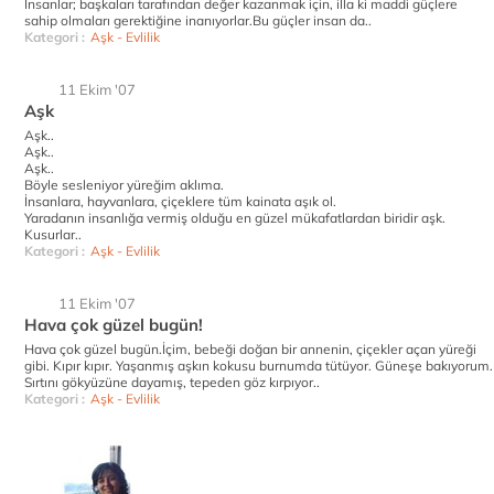
İnsanlar; başkaları tarafından değer kazanmak için, illa ki maddi güçlere
sahip olmaları gerektiğine inanıyorlar.Bu güçler insan da..
Kategori :
Aşk - Evlilik
11 Ekim '07
Aşk
Aşk..
Aşk..
Aşk..
Böyle sesleniyor yüreğim aklıma.
İnsanlara, hayvanlara, çiçeklere tüm kainata aşık ol.
Yaradanın insanlığa vermiş olduğu en güzel mükafatlardan biridir aşk.
Kusurlar..
Kategori :
Aşk - Evlilik
11 Ekim '07
Hava çok güzel bugün!
Hava çok güzel bugün.İçim, bebeği doğan bir annenin, çiçekler açan yüreği
gibi. Kıpır kıpır. Yaşanmış aşkın kokusu burnumda tütüyor. Güneşe bakıyorum.
Sırtını gökyüzüne dayamış, tepeden göz kırpıyor..
Kategori :
Aşk - Evlilik