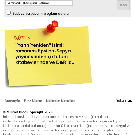
Sadece bu yazarın bloglarında ara
"Yarın Yeniden" isimli
romanım-Epsilon-Sepya
yayınevinden çıktı.Tüm
kitabevlerinde ve D&R'la..
|
|
Yukarı
Anasayfa
Bize Ulaşın
Kullanım Koşulları
© Milliyet Blog Copyright 2026
İnternet baskısında yer alan tüm metin, resim ve içeriğin hakları
milliyet.com.tr'ye aittir. Milliyet Blog kullanıcıları ve üyeleri, üçüncü kişilerin
telif hakkı sahibi bulunduğu her türlü fikri eser, fotoğraf, resim vb. materyal ve
ürünleri kullanamazlar. Blog kullanıcı ve yazarlarının, üçüncü kişilerin telif
hakkı sahibi olduğu yazı, resim vb. ürünleri kullanması durumunda, her türlü