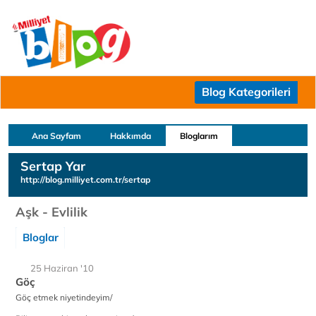
Blog Kategorileri
Ana Sayfam
Hakkımda
Bloglarım
Sertap Yar
http://blog.milliyet.com.tr/sertap
Aşk - Evlilik
Bloglar
25 Haziran '10
Göç
Göç etmek niyetindeyim/