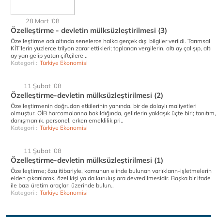
28 Mart '08
Özelleştirme - devletin mülksüzleştirilmesi (3)
Özelleştirme adı altında senelerce halka gerçek dışı bilgiler verildi. Tarımsal
KİT'lerin yüzlerce trilyon zarar ettikleri; toplanan vergilerin, altı ay çalışıp, altı
ay yan gelip yatan çiftçilere ..
Kategori :
Türkiye Ekonomisi
11 Şubat '08
Özelleştirme-devletin mülksüzleştirilmesi (2)
Özelleştirmenin doğrudan etkilerinin yanında, bir de dolaylı maliyetleri
olmuştur. ÖİB harcamalarına bakıldığında, gelirlerin yaklaşık üçte biri; tanıtım,
danışmanlık, personel, erken emeklilik pri..
Kategori :
Türkiye Ekonomisi
11 Şubat '08
Özelleştirme-devletin mülksüzleştirilmesi (1)
Özelleştirme; özü itibariyle, kamunun elinde bulunan varlıkların-işletmelerin
elden çıkarılarak, özel kişi ya da kuruluşlara devredilmesidir. Başka bir ifade
ile bazı üretim araçları üzerinde bulun..
Kategori :
Türkiye Ekonomisi