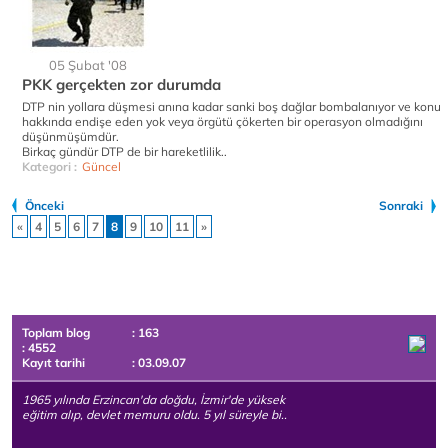
05 Şubat '08
PKK gerçekten zor durumda
DTP nin yollara düşmesi anına kadar sanki boş dağlar bombalanıyor ve konu
hakkında endişe eden yok veya örgütü çökerten bir operasyon olmadığını
düşünmüşümdür.
Birkaç gündür DTP de bir hareketlilik..
Kategori :
Güncel
Önceki
Sonraki
«
4
5
6
7
8
9
10
11
»
Toplam blog
: 163
: 4552
Kayıt tarihi
: 03.09.07
1965 yılında Erzincan'da doğdu, İzmir'de yüksek
eğitim alıp, devlet memuru oldu. 5 yıl süreyle bi..