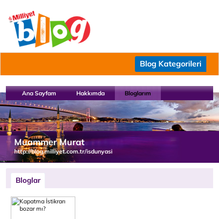
Blog Kategorileri
Ana Sayfam
Hakkımda
Bloglarım
Muammer Murat
http://blog.milliyet.com.tr/isdunyasi
Bloglar