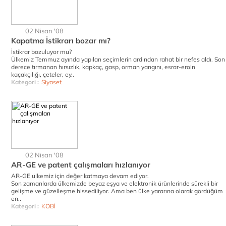
02 Nisan '08
Kapatma İstikrarı bozar mı?
İstikrar bozuluyor mu?
Ülkemiz Temmuz ayında yapılan seçimlerin ardından rahat bir nefes aldı. Son
derece tırmanan hırsızlık, kapkaç, gasp, orman yangını, esrar-eroin
kaçakçılığı, çeteler, ey..
Kategori :
Siyaset
02 Nisan '08
AR-GE ve patent çalışmaları hızlanıyor
AR-GE ülkemiz için değer katmaya devam ediyor.
Son zamanlarda ülkemizde beyaz eşya ve elektronik ürünlerinde sürekli bir
gelişme ve güzelleşme hissediliyor. Ama ben ülke yararına olarak gördüğüm
en..
Kategori :
KOBİ