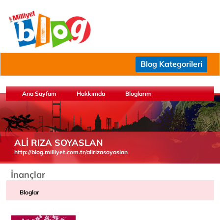
Blog Kategorileri
Ana Sayfam
Hakkımda
Bloglarım
ALİ RIZA SOYASLAN
http://blog.milliyet.com.tr/alirizasoyaslan
İnançlar
Bloglar