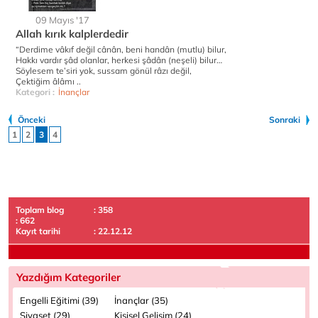
09 Mayıs '17
Allah kırık kalplerdedir
“Derdime vâkıf değil cânân, beni handân (mutlu) bilur,
Hakkı vardır şâd olanlar, herkesi şâdân (neşeli) bilur…
Söylesem te’siri yok, sussam gönül râzı değil,
Çektiğim âlâmı ..
Kategori :
İnançlar
Önceki
Sonraki
1
2
3
4
Toplam blog
: 358
: 662
Kayıt tarihi
: 22.12.12
Yazdığım Kategoriler
Engelli Eğitimi (39)
İnançlar (35)
Siyaset (29)
Kişisel Gelişim (24)