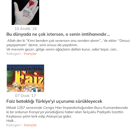
10 Aralık '16
Bu dünyada ne çok istersen, o senin imtihanındır...
Allah der ki “Kimi benden çok seversen onu senden alırım”… Ve ekler: “Onsuz
yaşayamam” deme, seni onsuz da yaşatırım.
Ve mevsim geçer, gölge veren ağaçların dalları kurur, sabır taşar, can..
Kategori :
İnançlar
07 Ocak '17
Faiz bataklığı Türkiye'yi uçuruma sürükleyecek
Miladi 1257 senesinde Cengiz Han İmparatorluğundan Bucu Kumandasında
ki bir ordunun Konya’ya yürüdüğünü haber alan Selçuklu Padişahı İzzettin
Keykavus şehri terk edip Alanya’ya gider.
Halk ..
Kategori :
İnançlar