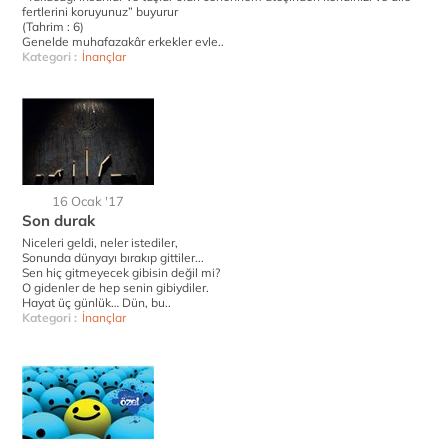
fertlerini koruyunuz” buyurur
(Tahrim : 6)
Genelde muhafazakâr erkekler evle..
Kategori :
İnançlar
16 Ocak '17
Son durak
Niceleri geldi, neler istediler,
Sonunda dünyayı bırakıp gittiler...
Sen hiç gitmeyecek gibisin değil mi?
O gidenler de hep senin gibiydiler.
Hayat üç günlük… Dün, bu..
Kategori :
İnançlar