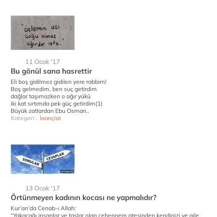
11 Ocak '17
Bu gönül sana hasrettir
Eli boş gidilmez gidilen yere rabbim!
Boş gelmedim, ben suç getirdim
dağlar taşımazken o ağır yükü
iki kat sırtımda pek güç getirdim(1)
Büyük zatlardan Ebu Osman..
Kategori :
İnançlar
13 Ocak '17
Örtünmeyen kadının kocası ne yapmalıdır?
Kur’an’da Cenab-ı Allah:
“Yakacağı insanlar ve taşlar olan cehennem ateşinden kendinizi ve aile