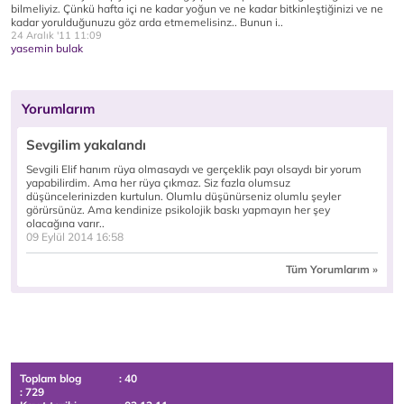
bilmeliyiz. Çünkü hafta içi ne kadar yoğun ve ne kadar bitkinleştiğinizi ve ne
kadar yorulduğunuzu göz arda etmemelisinz.. Bunun i..
24 Aralık '11 11:09
yasemin bulak
Yorumlarım
Sevgilim yakalandı
Sevgili Elif hanım rüya olmasaydı ve gerçeklik payı olsaydı bir yorum
yapabilirdim. Ama her rüya çıkmaz. Siz fazla olumsuz
düşüncelerinizden kurtulun. Olumlu düşünürseniz olumlu şeyler
görürsünüz. Ama kendinize psikolojik baskı yapmayın her şey
olacağına varır..
09 Eylül 2014 16:58
Tüm Yorumlarım »
Toplam blog
: 40
: 729