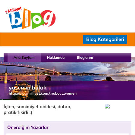
Blog Kategorileri
Ana Sayfam
Hakkımda
Bloglarım
yasemin bulak
http://blog.milliyet.com.tr/about.women
İçten, samimiyet abidesi, dobra,
pratik fikirli :)
Önerdiğim Yazarlar