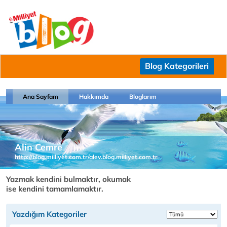
Blog Kategorileri
Ana Sayfam
Hakkımda
Bloglarım
Alin Cemre
http://blog.milliyet.com.tr/alev.blog.milliyet.com.tr
Yazmak kendini bulmaktır, okumak
ise kendini tamamlamaktır.
Yazdığım Kategoriler