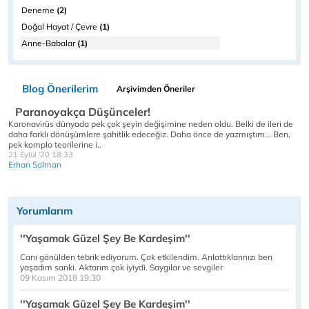
Deneme
(2)
Doğal Hayat / Çevre
(1)
Anne-Babalar
(1)
Blog Önerilerim
Arşivimden Öneriler
Paranoyakça Düşünceler!
Koronavirüs dünyada pek çok şeyin değişimine neden oldu. Belki de ileri de
daha farklı dönüşümlere şahitlik edeceğiz. Daha önce de yazmıştım... Ben,
pek komplo teorilerine i..
21 Eylül '20 18:33
Erhan Salman
Yorumlarım
''Yaşamak Güzel Şey Be Kardeşim''
Canı gönülden tebrik ediyorum. Çok etkilendim. Anlattıklarınızı ben
yaşadım sanki. Aktarım çok iyiydi. Saygılar ve sevgiler
09 Kasım 2018 19:30
''Yaşamak Güzel Şey Be Kardeşim''