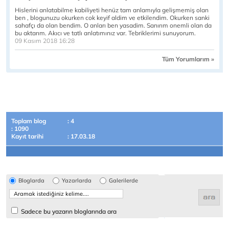
Hislerini anlatabilme kabiliyeti henüz tam anlamıyla gelişmemiş olan
ben , blogunuzu okurken cok keyif aldim ve etkilendim. Okurken sanki
sahafçı da olan bendim. O anları ben yasadim. Sanırım onemli olan da
bu aktarım. Akıcı ve tatlı anlatımınız var. Tebriklerimi sunuyorum.
09 Kasım 2018 16:28
Tüm Yorumlarım »
Toplam blog
: 4
: 1090
Kayıt tarihi
: 17.03.18
Bloglarda
Yazarlarda
Galerilerde
Sadece bu yazarın bloglarında ara