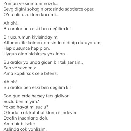
Zaman ve sinir tanimazdi...
Sevgidigini sokagin ortasinda saatlerce oper,
O'nu alir uzaklara kacardi...
Ah ah!...
Bu aralar ben eski ben değilim ki!
Bir ucurumun kiyisindayim,
Atlamak ile kalmak arasinda didinip duruyorum,
Hep dusunce hep plan,
Uygun olan hicbirsey yok inan...
Bu aralar yolunda giden bir tek sensin...
Sen ve sevgimiz...
Ama kapilirsak sele biteriz,
Ah ah!
Bu aralar ben eski ben degilim ki!
Son gunlerde hersey ters gidiyor,
Suclu ben miyim?
Yoksa hayat mi suclu?
O kadar cok kalabaliklarin icindeyim
Etrafin insanlarla dolu
Ama bir bilseler
Aslinda cok yanlizim...