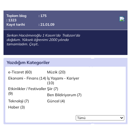
Toplam blog
: 175
: 1323
Kayıt tarihi
: 21.01.09
Serkan Hacıömeroğlu 1 Kasım'da Trabzon'da
doğdum. Yüksek öğrenimi 2000 yılında
tamamladım. Çeşit..
Yazdığım Kategoriler
e-Ticaret (60)
Müzik (20)
Ekonomi - Finans (14)
İş Yaşamı - Kariyer
(10)
Etkinlikler / Festivaller
Şiir (7)
(9)
Ben Bildiriyorum (7)
Teknoloji (7)
Güncel (4)
Haber (3)