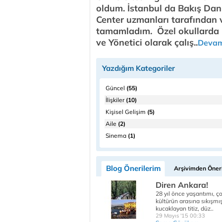
oldum. İstanbul da Bakış Da
Center uzmanları tarafından v
tamamladım. Özel okullarda
ve Yönetici olarak çalış..
Devam
Yazdığım Kategoriler
Güncel
(55)
İlişkiler
(10)
Kişisel Gelişim
(5)
Aile
(2)
Sinema
(1)
Blog Önerilerim
Arşivimden Öneri
Diren Ankara!
28 yıl önce yaşantımı, ç
kültürün arasına sıkışmı
kucaklayan titiz, düz..
29 Mayıs '15 00:33