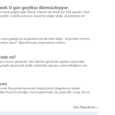
di; O gün geçtikçe ölümsüzleşiyor.
e Karacaoğlan gibi Nâzım Hikmet de klasik bir Türk şairidir. Hem
siktir. Üstelik yalnızca ulusal bir değer değil, uluslararası bir
u hep yaptığı için kuşkulanmamak elde değil… Seçimden hemen
lacaksa olsun” diyerek kuşku duymamıza neden..
irade mi?
leyici husus genlerdir. Son dönem genlerde yapılan çalışmalar
lojik işleyişinde değil, psikolojik işleyişin zannedildiğinin çok
iven
 âlemde Basamak basamak Gökyüzünün dizginlerine kadar
in Rumî İnsanoğlu, mevcudiyetinden bu yana dili, rengi, ırkı ne
Tüm Önerilerim »