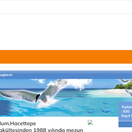
loglarım
Topla
: 830
Kayıt 
ğdum.Hacettepe
 Fakültesinden 1988 yılında mezun