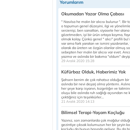
Yorumlarım
Okumadan Yazar Olma Çabası
" Nasılsa he malın bir alıcısı bulunur ". Bi
o topumun genel düzeyini, ilgi ve yönelimle
serzenişi, ben sanattan, siyasete her alan
gözetmeden, iyi bir ürün ortaya koyma, fay
olmak kolay. Çünkü genel " alıcı" profili bu!
var ama fark yaratan ve ismini yazdıranlar, 
olarak da üreten ve özgün olanlar olmuş son
sebepten her malın bir alıcısı var evet. A
yazma ve aslında bir bakıma "oldum" deyip,
29 Aralık 2020 15:28
Küfürbaz Olduk, Haberimiz Yok
Şahsen benim de çok rahatsız olduğum bir 
aslında bir nevi deşarj olma yöntemi. Aslın
her şeye karşı isyanın, kızgınlığın ve tatm
oluşu bile aslında ruh sağlığı açısından ne k
çektiğiniz için teşekkürler...
21 Aralık 2020 14:13
Bilimsel Terapi-Yaşam Koçluğu
Yazınız, son zamanlarda çok mağdur olduğu
gezintiye çıksak kolumuzun her bir şeyin k
koçluğu da bunun başında geliyor. Bu da bi