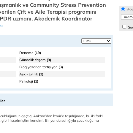
nışmanlık ve Community Stress Prevention
Blo
erilen Çift ve Aile Terapisi programını
 PDR uzmanı, Akademik Koordinatör
ı
Sad
Deneme
(19)
Gündelik Yaşam
(9)
Blog yazarları tartışıyor!
(3)
Aşk - Evlilik
(2)
Psikoloji
(1)
ler
ocukluğumun geçtiği Ankara’dan İzmir’e taşıdığımda, bu iki farklı
ş gibi hissetmiştim kendimi. Bir yanda saflığıyla çocukluğumu