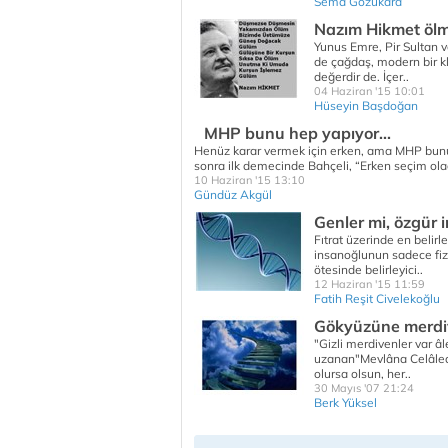
Sema Gözükara
Nazım Hikmet ölme
Yunus Emre, Pir Sultan v
de çağdaş, modern bir kla
değerdir de. İçer..
04 Haziran '15 10:01
Hüseyin Başdoğan
MHP bunu hep yapıyor...
Henüz karar vermek için erken, ama MHP bun
sonra ilk demecinde Bahçeli, “Erken seçim o
10 Haziran '15 13:10
Gündüz Akgül
Genler mi, özgür 
Fıtrat üzerinde en belir
insanoğlunun sadece fizyo
ötesinde belirleyici..
12 Haziran '15 11:59
Fatih Reşit Civelekoğlu
Gökyüzüne merd
"Gizli merdivenler var
uzanan"Mevlâna Celâledd
olursa olsun, her..
30 Mayıs '07 21:24
Berk Yüksel