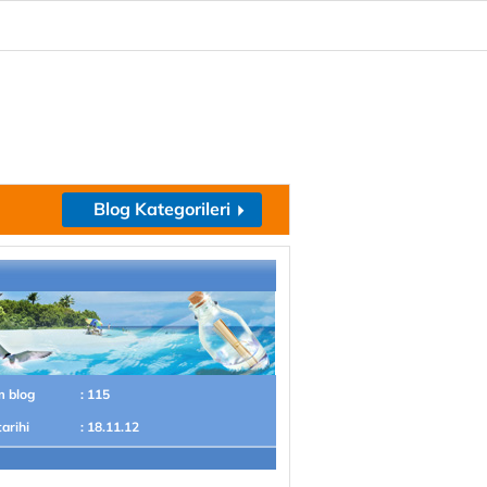
Blog Kategorileri
m blog
: 115
tarihi
: 18.11.12