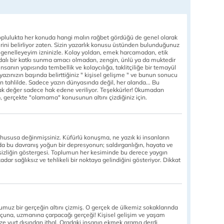
r toplulukta her konuda hangi malın rağbet gördüğü de genel olarak
rini belirliyor zaten. Sizin yazarlık konusu üstünden bulunduğunuz
a genelleyeyim izninizle. Kolay yoldan, emek harcamadan, etik
dalı bir katkı sunma amacı olmadan, zengin, ünlü ya da muktedir
 insanın yapısında tembellik ve kolaycılığa, taklitçiliğe bir temayül
yazınızın başında belirttiğiniz " kişisel gelişme " ve bunun sonucu
 tahlilde. Sadece yazın dünyasında değil, her alanda... Bu
ncak değer sadece hak edene veriliyor. Teşekkürler! 0kumadan
 gerçekte "olamama" konusunun altını çizdiğiniz için.
hususa değinmişsiniz. Küfürlü konuşma, ne yazık ki insanların
da bu davranış yoğun bir depresyonun; saldırganlığın, hayata ve
insizliğin göstergesi. Toplumun her kesiminde bu derece yaygın
adar sağlıksız ve tehlikeli bir noktaya gelindiğini gösteriyor. Dikkat
muz bir gerçeğin altını çizmiş. O gerçek de ülkemiz sokaklarında
oçuna, uzmanına çarpacağı gerçeği! Kişisel gelişim ve yaşam
ze yurt dışından ithal. Oradaki insanın ekmek arama derdi