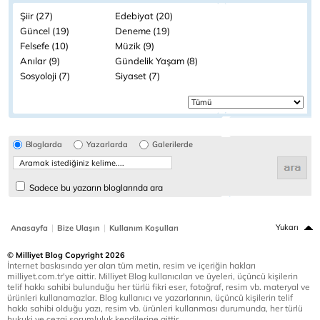
Şiir (27)
Edebiyat (20)
Güncel (19)
Deneme (19)
Felsefe (10)
Müzik (9)
Anılar (9)
Gündelik Yaşam (8)
Sosyoloji (7)
Siyaset (7)
Bloglarda
Yazarlarda
Galerilerde
Sadece bu yazarın bloglarında ara
|
|
Yukarı
Anasayfa
Bize Ulaşın
Kullanım Koşulları
© Milliyet Blog Copyright 2026
İnternet baskısında yer alan tüm metin, resim ve içeriğin hakları
milliyet.com.tr'ye aittir. Milliyet Blog kullanıcıları ve üyeleri, üçüncü kişilerin
telif hakkı sahibi bulunduğu her türlü fikri eser, fotoğraf, resim vb. materyal ve
ürünleri kullanamazlar. Blog kullanıcı ve yazarlarının, üçüncü kişilerin telif
hakkı sahibi olduğu yazı, resim vb. ürünleri kullanması durumunda, her türlü
hukuki ve cezai sorumluluk kendilerine aittir.