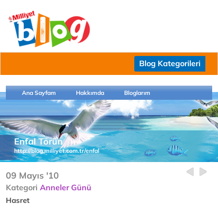
Blog Kategorileri
Ana Sayfam
Hakkımda
Bloglarım
Enfal Törün
http://blog.milliyet.com.tr/enfal
09 Mayıs '10
Kategori
Anneler Günü
Hasret