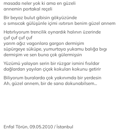
masada neler yok ki ama en güzeli
annemin portakal reçeli
Bir beyaz bulut gibisin gökyüzünde
o sımsıcak gülüşünle içimi ısıtırsın benim güzel annem
Hatırlıyorum trencilik oynardık halının üzerinde
çuf çuf çuf çuf
yarım ağız vagonlara gargon dermişim
süpürgeye süküpe, yumurtaya yukamu balığa bıgı
dermişim ve sen buna çok gülermişsin
Yüzümü yalayan serin bir rüzgar ismini fısıldar
dağlardan yayılan çiçek kokuları kokunu getirir
Biliyorum buralarda çok yakınımda bir yerdesin
Ah, güzel annem, bir de sana dokunabilsem...
Enfal Törün, 09.05.2010 / İstanbul