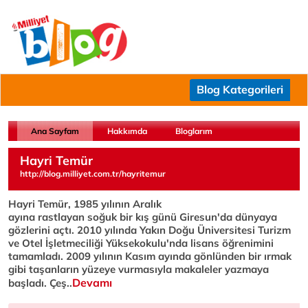
Blog Kategorileri
Ana Sayfam
Hakkımda
Bloglarım
Hayri Temür
http://blog.milliyet.com.tr/hayritemur
Hayri Temür, 1985 yılının Aralık
ayına rastlayan soğuk bir kış günü Giresun'da dünyaya
gözlerini açtı. 2010 yılında Yakın Doğu Üniversitesi Turizm
ve Otel İşletmeciliği Yüksekokulu'nda lisans öğrenimini
tamamladı. 2009 yılının Kasım ayında gönlünden bir ırmak
gibi taşanların yüzeye vurmasıyla makaleler yazmaya
Devamı
başladı. Çeş..