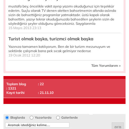
mustafa bey, öncelikle vakit ayırıp yazımı okuduğunuz için teşekkür
ederim. Suçlu olarak TV denen aletten bahsetmemin altında aslında
sizin de bahsettiğiniz programlar yatmaktadır. üstü kapalı olarak
bahsettim. yazıyı tekrar okuduğunuzda bahsedilen şeylerin sizin de
söylediğiniz şeyler olduğunu göreceksiniz. Saygılarımla
15 Mayıs 2013 23:13
Turist olmak başka, turizmci olmak başka
Yazınıza tamamen katılıyorum. Ben de bir turizm mezunuyum ve
sektörde çalışmak bana pek sıcak gelmiyor nedense
19 Ocak 2012 12:20
Tüm Yorumlarım »
Toplam blog
: 22
: 1321
Kayıt tarihi
: 21.11.10
Bloglarda
Yazarlarda
Galerilerde