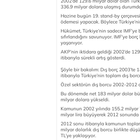
2002’de 129.6 milyar dolar olan Türk
336.9 milyar dolara ulaşmış durumd
Hazine bugün 19. stand-by çerçeves
ödemesi yapacak. Böylece Türkiye’nin
Hükümet, Türkiye’nin sadece IMF’ye bo
sıfırlandığını savunuyor. IMF’ye borç
yaşanıyor.
AKP’nin iktidara geldiği 2002’de 129.
itibarıyla sürekli artış gösterdi.
Şöyle bir bakalım: Dış borç 2003’te 
itibarıyla Türkiye’nin toplam dış bor
Özel sektörün dış borcu 2002-2012 d
Bu dönemde net 183 milyar dolar büy
milyar dolara yükseldi.
Kamunun 2002 yılında 155.2 milyar T
milyar lira büyüyerek 2012 sonunda 4
2012 sonu itibarıyla kamunun toplam 
milyar dolarlık dış borcu birlikte dü
TL’ye yaklaşıyor.