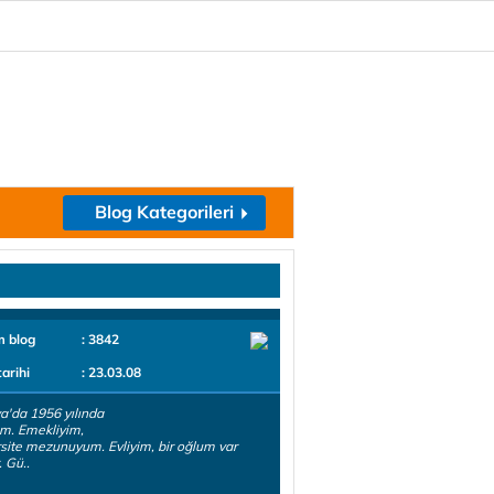
Blog Kategorileri
m blog
: 3842
tarihi
: 23.03.08
a'da 1956 yılında
m. Emekliyim,
site mezunuyum. Evliyim, bir oğlum var
 Gü..