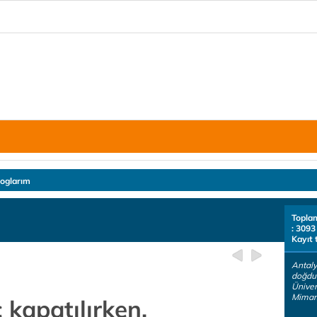
loglarım
Topla
: 3093
Kayıt 
Antaly
doğdu
Üniver
Mimar.
 kapatılırken,