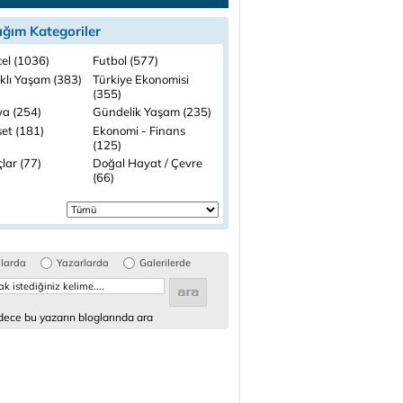
ığım Kategoriler
el (1036)
Futbol (577)
ıklı Yaşam (383)
Türkiye Ekonomisi
(355)
a (254)
Gündelik Yaşam (235)
set (181)
Ekonomi - Finans
(125)
lar (77)
Doğal Hayat / Çevre
(66)
glarda
Yazarlarda
Galerilerde
ece bu yazarın bloglarında ara