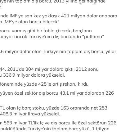
iye’nin toplam dış borcu, 2013 yılına gelindiğinde
a.
inde IMF’ye son kez yaklaşık 421 milyon dolar anapara
 IMF’ye olan borcu bitecek!
rcu varmış gibi bir tablo çizerek, borçların
 bitiyor ancak Türkiye’nin dış borcunda “patlama”
6 milyar dolar olan Türkiye’nin toplam dış borcu, yıllar
144, 2011’de 304 milyar dolara çıktı. 2012 sonu
cu 336.9 milyar dolara yükseldi.
öneminde yüzde 425’le artış rekoru kırdı.
üyen özel sektör dış borcu 43.1 milyar dolardan 226
L olan iç borç stoku, yüzde 163 oranında net 253
08.3 milyar liraya yükseldi.
563 milyar TL’lik iç ve dış borcu ile özel sektörün 226
şünüldüğünde Türkiye’nin toplam borç yükü, 1 trilyon