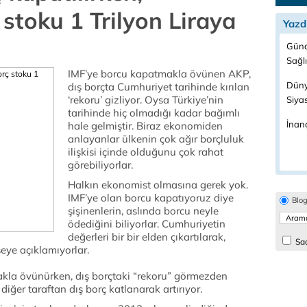
 stoku 1 Trilyon Liraya
Yazd
Günc
Sağl
IMF’ye borcu kapatmakla övünen AKP,
Düny
dış borçta Cumhuriyet tarihinde kırılan
‘rekoru’ gizliyor. Oysa Türkiye’nin
Siya
tarihinde hiç olmadığı kadar bağımlı
İnanç
hale gelmiştir. Biraz ekonomiden
anlayanlar ülkenin çok ağır borçluluk
ilişkisi içinde olduğunu çok rahat
görebiliyorlar.
Halkın ekonomist olmasına gerek yok.
IMF’ye olan borcu kapatıyoruz diye
Blo
şişinenlerin, aslında borcu neyle
ödediğini biliyorlar. Cumhuriyetin
değerleri bir bir elden çıkartılarak,
Sad
ye açıklamıyorlar.
kla övünürken, dış borçtaki “rekoru” görmezden
diğer taraftan dış borç katlanarak artırıyor.