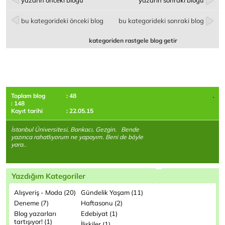
yazarın önceki bloğu
yazarın sonraki bloğu
bu kategorideki önceki blog
bu kategorideki sonraki blog
kategoriden rastgele blog getir
Toplam blog
: 48
: 148
Kayıt tarihi
: 22.05.15
İstanbul Üniversitesi, Bankacı, Gezgin. Bende
yazınca rahatlıyorum ne yapayım. Beni de böyle
yara..
Yazdığım Kategoriler
Alışveriş - Moda (20)
Gündelik Yaşam (11)
Deneme (7)
Haftasonu (2)
Blog yazarları
Edebiyat (1)
tartışıyor! (1)
İlişkiler (1)