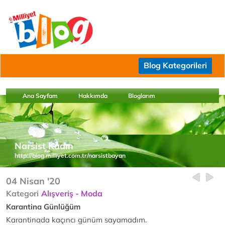
Blog Kategorileri
Ana Sayfam
Hakkımda
Bloglarım
Narsist Kadın
http://blog.milliyet.com.tr/narsistbayan
04 Nisan '20
Kategori
Alışveriş - Moda
Karantina Günlüğüm
Karantinada kaçıncı günüm sayamadım.