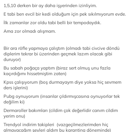
1,5,10 derken bir ay daha işyerinden izinliyim.
E tabi ben evcil bir kedi olduğum için pek sıkılmıyorum evde.
İlk zamanlar zor oldu tabi belli bir tempodaydık.
Ama zor olmadı alışmam.
Bir ara röfle yapmaya çalıştım (olmadı tabi civcive döndü
diplerim tekrar bi üzerinden geçmek lazım olacak gibi
duruyor)
Bu sabah poğaça yaptım (biraz sert olmuş unu fazla
kaçırdığımı hissetmiştim zaten)
Kpss çalışıyorum (boş durmayaym diye yoksa hiç sevmem
ders işlerini)
Pubg oynuyorum (insanlar çıldırmışcasına oynuyorlar tek
değilim ki)
Dermaroller bakımları (cildim çok değerlidir canım cildim
yerim onu)
Trendyol indirim takipleri (vazgeçilmezlerimden hiç
almayacağım şeyleri aldım bu karantina döneminde)