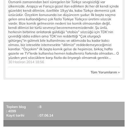
Osmanlı zamanından beri süregelen bir Türkçe sevgisizliği var
ülkemizde. Arapça ve Farsça güzel ilan edilirken (ki her dil kendi içinde
güzeldir) kendi dilimize, özellikle 19.yy'da, kaba Türkçe dememiz çok
üzücüdür. Özçekim konusunda ise düşüncem şudur: İlk başta saçma
gelen ama kullandığımız çok fazla Türkiye Türkçesi üretimi sözcük
vardır. Bize komik gelmesinin nedeni ise komik olmasından değil,
kendi dilimizi bir türlü sevmeyi beceremememizdendir. Şu ünlü,
herkesin birbirine anlatarak güldüğü "otobüs" sözcüğü için TDK'nin
çevirdiği iddia edilen ama TDK'nın reddettiği "Çok oturgaçlı
götürgeç"in gülmek bile kullanılması ve aklımızda bu kadar kalıcı
olması, biz istesekte istemesekte "dilimizi" reddedemeyeceğimizi
kanıtlar. "Özçekim" ilk başta komik gelse de hepimize, birkaç hafta
gazete ve TV'lerde kullanılsa hemen kabulleniriz farkında olmadan... O
yüzden yeni sözcüklere karşı fazla da önyargılı olmamak gerekir...
30 Haziran 2014 18:56
Tüm Yorumlarım »
Toplam blog
: 8
: 4099
Kayıt tarihi
: 07.06.14