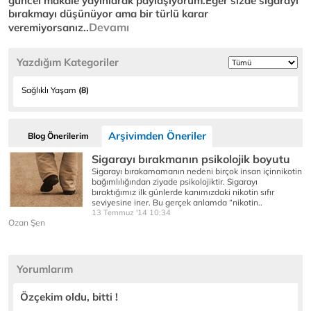
güncel makale yayınlarak paylaşıyorum.Eğer sizde sigarayı
bırakmayı düşünüyor ama bir türlü karar
Devamı
veremiyorsanız..
Yazdığım Kategoriler
Sağlıklı Yaşam
(8)
Arşivimden Öneriler
Blog Önerilerim
Sigarayı bırakmanın psikolojik boyutu
Sigarayı bırakamamanın nedeni birçok insan içinnikotin
bağımlılığından ziyade psikolojiktir. Sigarayı
bıraktığımız ilk günlerde kanımızdaki nikotin sıfır
seviyesine iner. Bu gerçek anlamda “nikotin..
13 Temmuz '14 10:34
Ozan Şen
Yorumlarım
Özçekim oldu, bitti !