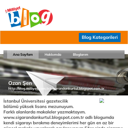
Blog Kategorileri
Ana Sayfam
Hakkımda
Bloglarım
Ozan Şen
http://blog.milliyet.com.tr/sigarandankurtul.blogspot.com.tr
İstanbul Üniversitesi gazetecilik
bölümü yüksek lisans mezunuyum.
Farklı alanlarda makaleler yazmaktayım.
www.sigarandankurtul.blogspot.com.tr adlı blogumda
kendi sigarayı bırakma deneyimlerimi her gün en az bir