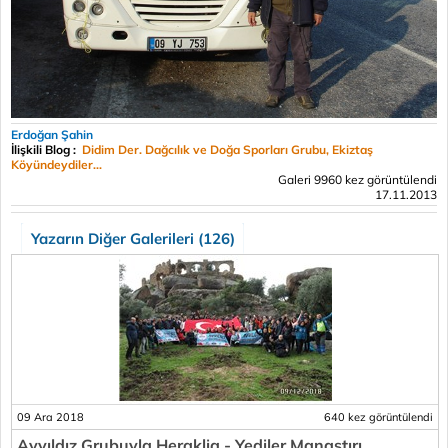
Erdoğan Şahin
İlişkili Blog :
Didim Der. Dağcılık ve Doğa Sporları Grubu, Ekiztaş
Köyündeydiler...
Galeri 9960 kez görüntülendi
17.11.2013
Yazarın Diğer Galerileri (126)
09 Ara 2018
640 kez görüntülendi
Ayyıldız Grubuyla Heraklia - Yediler Manastırı