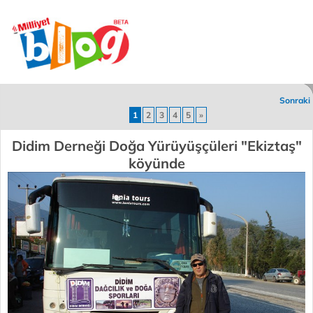
Sonraki
1
2
3
4
5
»
Didim Derneği Doğa Yürüyüşçüleri "Ekiztaş"
köyünde