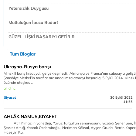
Yetersizlik Duygusu
Mutluluğun İpucu Budur!
GÜZEL İLİŞKİ BAŞARIYI GETİRİR
Tüm Bloglar
Ukrayna-Rusya barışı
Minsk II barış fırsatıydı, gerçekleşmedi. Almanya ve Fransa’nın çabasıyla geliştir
Şansölye Merkel’in taraflar arasında imzalatmayı başardığı 5 Eylül 2014’ Minsk 
özünde ateşkes ..
ali dinc
Siyaset
30 Eylül 2022
11:55
AHLÂK,NAMUS,KIYAFET
Atıf Yılmaz’ın yönettiği, Yavuz Turgul’un senaryosunu yazdığı Şener Şen, İ
Şevket Altuğ, Yaprak Özdemiroğlu, Neriman Köksal, Ayşen Gruda, Berrin Koper,
Hüseyin Ku..