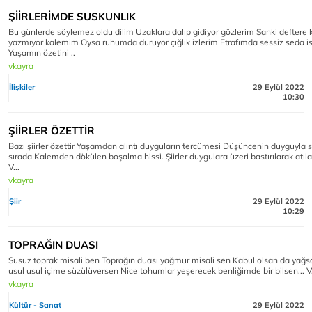
ŞİİRLERİMDE SUSKUNLIK
Bu günlerde söylemez oldu dilim Uzaklara dalıp gidiyor gözlerim Sanki deftere
yazmıyor kalemim Oysa ruhumda duruyor çığlık izlerim Etrafımda sessiz seda i
Yaşamın özetini ..
vkayra
İlişkiler
29 Eylül 2022
10:30
ŞİİRLER ÖZETTİR
Bazı şiirler özettir Yaşamdan alıntı duyguların tercümesi Düşüncenin duyguyla s
sırada Kalemden dökülen boşalma hissi. Şiirler duygulara üzeri bastırılarak atıl
V...
vkayra
Şiir
29 Eylül 2022
10:29
TOPRAĞIN DUASI
Susuz toprak misali ben Toprağın duası yağmur misali sen Kabul olsan da yağs
usul usul içime süzülüversen Nice tohumlar yeşerecek benliğimde bir bilsen... V
vkayra
Kültür - Sanat
29 Eylül 2022