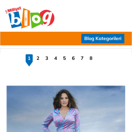
Blog Kategorileri
1
2
3
4
5
6
7
8