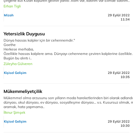
çingene kızı Kızan köpüren gelinin yanıtı: Atım var, katırım var Elimde satırım..
Erhan Tigli
Mizah
29 Eylül 2022
11:34
Yetersizlik Duygusu
Dünya hassas kalpler için bir cehennemdir."
Goethe
Herkese merhaba,
Özellikle hassas kalplere ama. Dünyayı cehenneme çeviren kalplerine özellikle.
Bugün bu alıntı i..
Züleyha Gülveren
Kişisel Gelişim
29 Eylül 2022
10:35
Mükemmeliyetçilik
Mükemmel olma arzusunu son yılların moda hareketlerinden biri olarak adlandırab
dünyası, okul dünyası, ev dünyası, sosyalleşme dünyası… v.s. Kusursuz olmak
aramak, hata yapmama..
İlknur Şimşek
Kişisel Gelişim
29 Eylül 2022
10:30