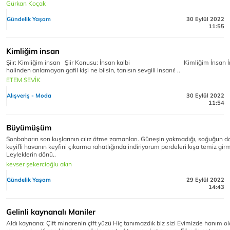
Gürkan Koçak
Gündelik Yaşam
30 Eylül 2022
11:55
Kimliğim insan
Şiir: Kimliğim insan Şiir Konusu: İnsan kalbi Kimliğim İnsan İ
halinden anlamayan gafil kişi ne bilsin, tanısın sevgili insanı! ..
ETEM SEVİK
Alışveriş - Moda
30 Eylül 2022
11:54
Büyümüşüm
Sonbaharın son kuşlarının cılız ötme zamanları. Güneşin yakmadığı, soğuğun 
keyifli havanın keyfini çıkarma rahatlığında indiriyorum perdeleri kışa temiz gir
Leyleklerin dönü..
kevser şekercioğlu akın
Gündelik Yaşam
29 Eylül 2022
14:43
Gelinli kaynanalı Maniler
Aldı kaynana: Çift minarenin çift yüzü Hiç tanımazdık biz sizi Evimizde hanım o