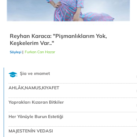
Reyhan Karaca: "Pişmanlıklarım Yok,
Keşkelerim Var.."
|
Furkan Can Hazar
25/12/2018
Söyleşi
Şia ve ımamet
AHLÂK,NAMUS,KIYAFET
Yaprakları Kızaran Bitkiler
Her Yönüyle Burun Estetiği
MAJESTENİN VEDASI