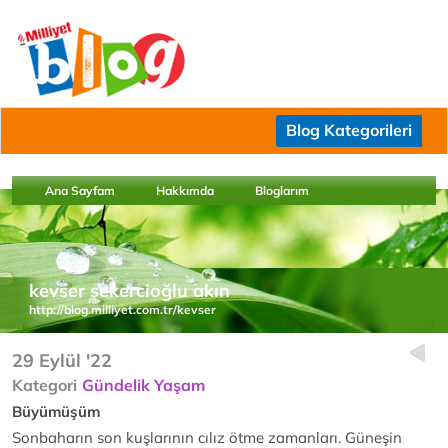
Blog Kategorileri
Ana Sayfam
Hakkımda
Bloglarım
kevser şekercioğlu akın
http://blog.milliyet.com.tr/kevser
29 Eylül '22
Kategori
Gündelik Yaşam
Büyümüşüm
Sonbaharın son kuşlarının cılız ötme zamanları. Güneşin