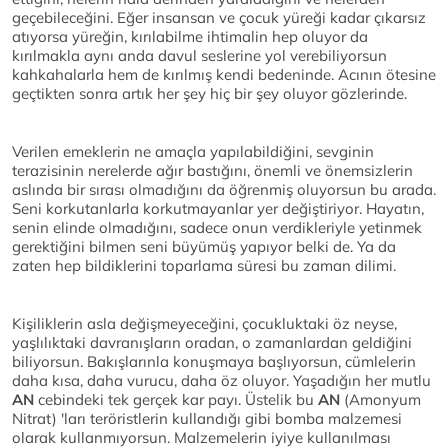
geçebileceğini. Eğer insansan ve çocuk yüreği kadar çıkarsız
atıyorsa yüreğin, kırılabilme ihtimalin hep oluyor da
kırılmakla aynı anda davul seslerine yol verebiliyorsun
kahkahalarla hem de kırılmış kendi bedeninde. Acının ötesine
geçtikten sonra artık her şey hiç bir şey oluyor gözlerinde.
Verilen emeklerin ne amaçla yapılabildiğini, sevginin
terazisinin nerelerde ağır bastığını, önemli ve önemsizlerin
aslında bir sırası olmadığını da öğrenmiş oluyorsun bu arada.
Seni korkutanlarla korkutmayanlar yer değiştiriyor. Hayatın,
senin elinde olmadığını, sadece onun verdikleriyle yetinmek
gerektiğini bilmen seni büyümüş yapıyor belki de. Ya da
zaten hep bildiklerini toparlama süresi bu zaman dilimi.
Kişiliklerin asla değişmeyeceğini, çocukluktaki öz neyse,
yaşlılıktaki davranışların oradan, o zamanlardan geldiğini
biliyorsun. Bakışlarınla konuşmaya başlıyorsun, cümlelerin
daha kısa, daha vurucu, daha öz oluyor. Yaşadığın her mutlu
AN
cebindeki tek gerçek kar payı. Üstelik bu
AN
(Amonyum
Nitrat) 'ları teröristlerin kullandığı gibi bomba malzemesi
olarak kullanmıyorsun. Malzemelerin iyiye kullanılması