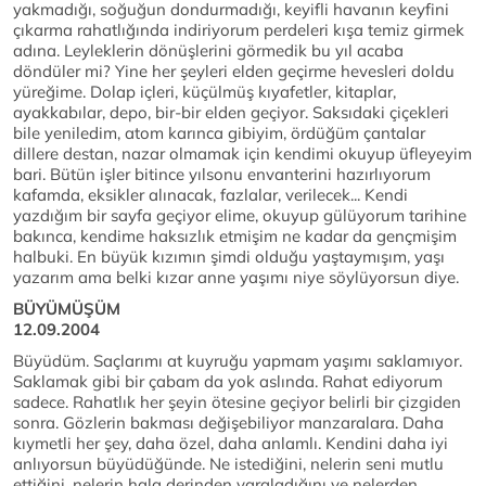
yakmadığı, soğuğun dondurmadığı, keyifli havanın keyfini
çıkarma rahatlığında indiriyorum perdeleri kışa temiz girmek
adına. Leyleklerin dönüşlerini görmedik bu yıl acaba
döndüler mi? Yine her şeyleri elden geçirme hevesleri doldu
yüreğime. Dolap içleri, küçülmüş kıyafetler, kitaplar,
ayakkabılar, depo, bir-bir elden geçiyor. Saksıdaki çiçekleri
bile yeniledim, atom karınca gibiyim, ördüğüm çantalar
dillere destan, nazar olmamak için kendimi okuyup üfleyeyim
bari. Bütün işler bitince yılsonu envanterini hazırlıyorum
kafamda, eksikler alınacak, fazlalar, verilecek... Kendi
yazdığım bir sayfa geçiyor elime, okuyup gülüyorum tarihine
bakınca, kendime haksızlık etmişim ne kadar da gençmişim
halbuki. En büyük kızımın şimdi olduğu yaştaymışım, yaşı
yazarım ama belki kızar anne yaşımı niye söylüyorsun diye.
BÜYÜMÜŞÜ
12.09.2004
Büyüdüm. Saçlarımı at kuyruğu yapmam yaşımı saklamıyor.
Saklamak gibi bir çabam da yok aslında. Rahat ediyorum
sadece. Rahatlık her şeyin ötesine geçiyor belirli bir çizgiden
sonra. Gözlerin bakması değişebiliyor manzaralara. Daha
kıymetli her şey, daha özel, daha anlamlı. Kendini daha iyi
anlıyorsun büyüdüğünde. Ne istediğini, nelerin seni mutlu
ettiğini, nelerin hala derinden yaraladığını ve nelerden