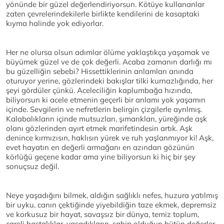
yönünde bir güzel değerlendiriyorsun. Kötüye kullananlar
zaten çevrelerindekilerle birlikte kendilerini de kasaptaki
kıyma halinde yok ediyorlar.
Her ne olursa olsun adımlar ölüme yaklaştıkça yaşamak ve
büyümek güzel ve de çok değerli. Acaba zamanın darlığı mı
bu güzelliğin sebebi? Hissettiklerinin anlamları anında
oturuyor yerine, gözlerindeki bakışlar tilki kurnazlığında, her
şeyi gördüler çünkü. Aceleciliğin kaplumbağa hızında,
biliyorsun ki acele etmenin geçerli bir anlamı yok yaşamın
içinde. Sevgilerin ve nefretlerin belirgin çizgilerle ayrılmış.
Kalabalıkların içinde mutsuzları, şımarıkları, yüreğinde aşk
olanı gözlerinden ayırt etmek marifetindesin artık. Aşk
denince kırmızısın, haklısın yürek ve ruh yaşlanmıyor ki! Aşk,
evet hayatın en değerli armağanı en azından gözünün
körlüğü geçene kadar ama yine biliyorsun ki hiç bir şey
sonuçsuz değil.
Neye yaşadığını bilmek, aldığın sağlıklı nefes, huzura yatılmış
bir uyku, canın çektiğinde yiyebildiğin taze ekmek, depremsiz
ve korkusuz bir hayat, savaşsız bir dünya, temiz toplum,
çareli hastalıklar, yaşadıkların, sahip olduğun bütün değerler,