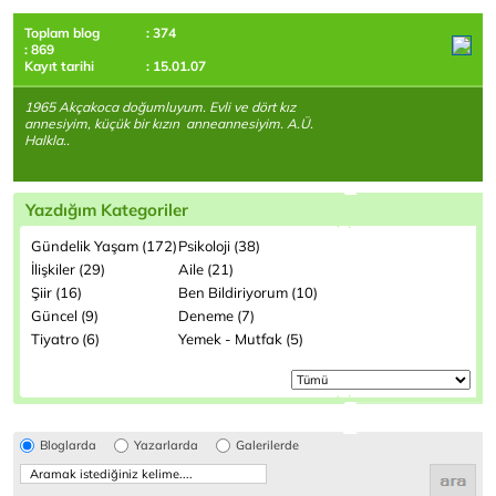
Toplam blog
: 374
: 869
Kayıt tarihi
: 15.01.07
1965 Akçakoca doğumluyum. Evli ve dört kız
annesiyim, küçük bir kızın anneannesiyim. A.Ü.
Halkla..
Yazdığım Kategoriler
Gündelik Yaşam (172)
Psikoloji (38)
İlişkiler (29)
Aile (21)
Şiir (16)
Ben Bildiriyorum (10)
Güncel (9)
Deneme (7)
Tiyatro (6)
Yemek - Mutfak (5)
Bloglarda
Yazarlarda
Galerilerde