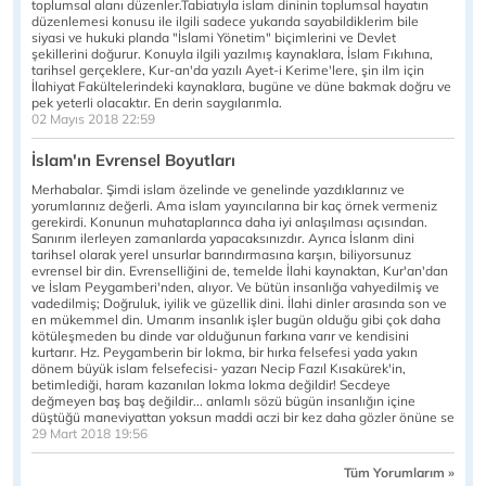
toplumsal alanı düzenler.Tabiatıyla islam dininin toplumsal hayatın
düzenlemesi konusu ile ilgili sadece yukarıda sayabildiklerim bile
siyasi ve hukuki planda "İslami Yönetim" biçimlerini ve Devlet
şekillerini doğurur. Konuyla ilgili yazılmış kaynaklara, İslam Fıkıhına,
tarihsel gerçeklere, Kur-an'da yazılı Ayet-i Kerime'lere, şin ilm için
İlahiyat Fakültelerindeki kaynaklara, bugüne ve düne bakmak doğru ve
pek yeterli olacaktır. En derin saygılarımla.
02 Mayıs 2018 22:59
İslam'ın Evrensel Boyutları
Merhabalar. Şimdi islam özelinde ve genelinde yazdıklarınız ve
yorumlarınız değerli. Ama islam yayıncılarına bir kaç örnek vermeniz
gerekirdi. Konunun muhataplarınca daha iyi anlaşılması açısından.
Sanırım ilerleyen zamanlarda yapacaksınızdır. Ayrıca İslanm dini
tarihsel olarak yerel unsurlar barındırmasına karşın, biliyorsunuz
evrensel bir din. Evrenselliğini de, temelde İlahi kaynaktan, Kur'an'dan
ve İslam Peygamberi'nden, alıyor. Ve bütün insanlığa vahyedilmiş ve
vadedilmiş; Doğruluk, iyilik ve güzellik dini. İlahi dinler arasında son ve
en mükemmel din. Umarım insanlık işler bugün olduğu gibi çok daha
kötüleşmeden bu dinde var olduğunun farkına varır ve kendisini
kurtarır. Hz. Peygamberin bir lokma, bir hırka felsefesi yada yakın
dönem büyük islam felsefecisi- yazarı Necip Fazıl Kısakürek'in,
betimlediği, haram kazanılan lokma lokma değildir! Secdeye
değmeyen baş baş değildir... anlamlı sözü bügün insanlığın içine
düştüğü maneviyattan yoksun maddi aczi bir kez daha gözler önüne se
29 Mart 2018 19:56
Tüm Yorumlarım »