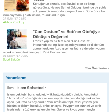
Koltuğunun altında, adı: Sus/adı olan bir kitap
göreceğiniz, Nevroz Serhat Odabaşı isminde bir şairle
çok yakın bir zamanda tanışacaksınız. Daha önce bu
ismi duymamış olabilirsiniz, mümkündür, işin..
27 Eylül '17 01:52
Abbas Karakuş
“Can Dostum” ve Batı’nın Otofajiye
Dönüşen Değerleri
Fransız yapımı bir film olan “Can Dostum”(
Intouchables) İngilizce dışında yabancı bir dilde tüm
zamanlarda en fazla gişe hasılatını elde eden yapım
olarak sinema tarihine geçti. Peki, Fransa’nın d..
01 Kasım '17 00:02
Sabri Eyigün
Tüm Önerilerim »
Yorumlarım
Ilımlı İslam Safsatadır
İslam pek tabii barış, adalet, iyilik hatta özgürlük dinidir. Ama fakat
"Ilımlı İslam" sözcüğü küresel emperyalizmin pazarladığı maksadını
aşan uydurma bir söylemdir. Yanı sıra İslam toplumsal yaşamı şeri
hükümler (İslam hukuku), ahlak anlayışı, Peygamber sünneti ve tarih
içerisinden süzülerek gelen dini tecrübeler ve kıyas yorumlarıyla