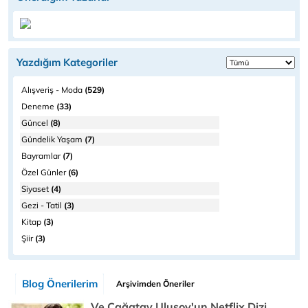
Yazdığım Kategoriler
Alışveriş - Moda
(529)
Deneme
(33)
Güncel
(8)
Gündelik Yaşam
(7)
Bayramlar
(7)
Özel Günler
(6)
Siyaset
(4)
Gezi - Tatil
(3)
Kitap
(3)
Şiir
(3)
Blog Önerilerim
Arşivimden Öneriler
Ve Çağatay Ulusoy'un Netflix Dizi