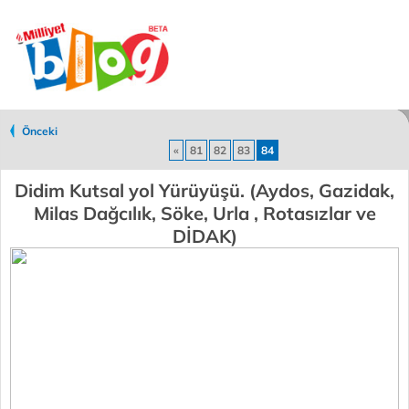
Önceki
«
81
82
83
84
Didim Kutsal yol Yürüyüşü. (Aydos, Gazidak,
Milas Dağcılık, Söke, Urla , Rotasızlar ve
DİDAK)