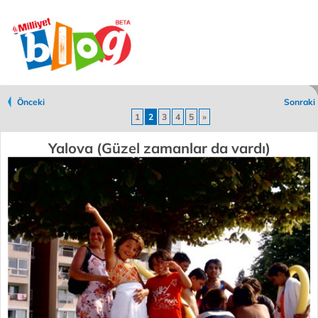
Önceki
Sonraki
1
2
3
4
5
»
Yalova (Güzel zamanlar da vardı)