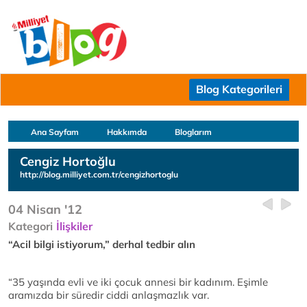
Blog Kategorileri
Ana Sayfam
Hakkımda
Bloglarım
Cengiz Hortoğlu
http://blog.milliyet.com.tr/cengizhortoglu
04 Nisan '12
Kategori
İlişkiler
“Acil bilgi istiyorum,” derhal tedbir alın
“35 yaşında evli ve iki çocuk annesi bir kadınım. Eşimle
aramızda bir süredir ciddi anlaşmazlık var.