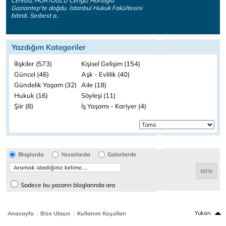
CENGİZ HORTOĞLU Cengiz Hortoğlu
Gaziantep'te doğdu. İstanbul Hukuk Fakültesini
bitirdi. Serbest a..
Yazdığım Kategoriler
İlişkiler (573)
Kişisel Gelişim (154)
Güncel (46)
Aşk - Evlilik (40)
Gündelik Yaşam (32)
Aile (18)
Hukuk (16)
Söyleşi (11)
Şiir (8)
İş Yaşamı - Kariyer (4)
Bloglarda
Yazarlarda
Galerilerde
Sadece bu yazarın bloglarında ara
|
|
Yukarı
Anasayfa
Bize Ulaşın
Kullanım Koşulları