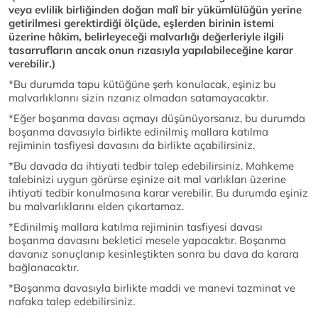
veya evlilik birliğinden doğan malî bir yükümlülüğün yerine
getirilmesi gerektirdiği ölçüde, eşlerden birinin istemi
üzerine hâkim, belirleyeceği malvarlığı değerleriyle ilgili
tasarrufların ancak onun rızasıyla yapılabileceğine karar
verebilir.)
*Bu durumda tapu kütüğüne şerh konulacak, eşiniz bu
malvarlıklarını sizin rızanız olmadan satamayacaktır.
*Eğer boşanma davası açmayı düşünüyorsanız, bu durumda
boşanma davasıyla birlikte edinilmiş mallara katılma
rejiminin tasfiyesi davasını da birlikte açabilirsiniz.
*Bu davada da ihtiyati tedbir talep edebilirsiniz. Mahkeme
talebinizi uygun görürse eşinize ait mal varlıkları üzerine
ihtiyati tedbir konulmasına karar verebilir. Bu durumda eşiniz
bu malvarlıklarını elden çıkartamaz.
*Edinilmiş mallara katılma rejiminin tasfiyesi davası
boşanma davasını bekletici mesele yapacaktır. Boşanma
davanız sonuçlanıp kesinleştikten sonra bu dava da karara
bağlanacaktır.
*Boşanma davasıyla birlikte maddi ve manevi tazminat ve
nafaka talep edebilirsiniz.