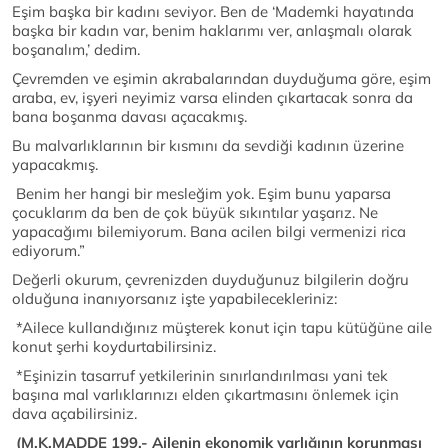
Eşim başka bir kadını seviyor. Ben de ‘Mademki hayatında
başka bir kadın var, benim haklarımı ver, anlaşmalı olarak
boşanalım,’ dedim.
Çevremden ve eşimin akrabalarından duyduğuma göre, eşim
araba, ev, işyeri neyimiz varsa elinden çıkartacak sonra da
bana boşanma davası açacakmış.
Bu malvarlıklarının bir kısmını da sevdiği kadının üzerine
yapacakmış.
Benim her hangi bir mesleğim yok. Eşim bunu yaparsa
çocuklarım da ben de çok büyük sıkıntılar yaşarız. Ne
yapacağımı bilemiyorum. Bana acilen bilgi vermenizi rica
ediyorum.”
Değerli okurum, çevrenizden duyduğunuz bilgilerin doğru
olduğuna inanıyorsanız işte yapabilecekleriniz:
*Ailece kullandığınız müşterek konut için tapu kütüğüne aile
konut şerhi koydurtabilirsiniz.
*Eşinizin tasarruf yetkilerinin sınırlandırılması yani tek
başına mal varlıklarınızı elden çıkartmasını önlemek için
dava açabilirsiniz.
(M.K.
MADDE 199.- Ailenin ekonomik varlığının korunması