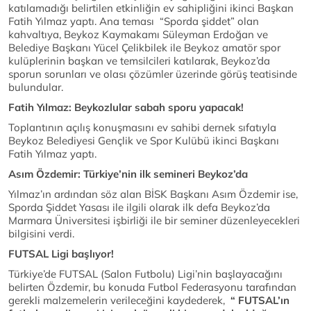
katılamadığı belirtilen etkinliğin ev sahipliğini ikinci Başkan
Fatih Yılmaz yaptı. Ana teması “Sporda şiddet” olan
kahvaltıya, Beykoz Kaymakamı Süleyman Erdoğan ve
Belediye Başkanı Yücel Çelikbilek ile Beykoz amatör spor
kulüplerinin başkan ve temsilcileri katılarak, Beykoz’da
sporun sorunları ve olası çözümler üzerinde görüş teatisinde
bulundular.
Fatih Yılmaz: Beykozlular sabah sporu yapacak!
Toplantının açılış konuşmasını ev sahibi dernek sıfatıyla
Beykoz Belediyesi Gençlik ve Spor Kulübü ikinci Başkanı
Fatih Yılmaz yaptı.
Asım Özdemir: Türkiye’nin ilk semineri Beykoz’da
Yılmaz’ın ardından söz alan BİSK Başkanı Asım Özdemir ise,
Sporda Şiddet Yasası ile ilgili olarak ilk defa Beykoz’da
Marmara Üniversitesi işbirliği ile bir seminer düzenleyecekleri
bilgisini verdi.
FUTSAL Ligi başlıyor!
Türkiye’de FUTSAL (Salon Futbolu) Ligi’nin başlayacağını
belirten Özdemir, bu konuda Futbol Federasyonu tarafından
gerekli malzemelerin verileceğini kaydederek,
“ FUTSAL’ın