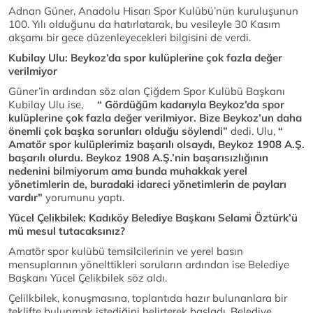
Adnan Güner, Anadolu Hisarı Spor Kulübü’nün kuruluşunun
100. Yılı olduğunu da hatırlatarak, bu vesileyle 30 Kasım
akşamı bir gece düzenleyecekleri bilgisini de verdi.
Kubilay Ulu: Beykoz’da spor kulüplerine çok fazla değer
verilmiyor
Güner’in ardından söz alan Çiğdem Spor Kulübü Başkanı
Kubilay Ulu ise,
“ Gördüğüm kadarıyla Beykoz’da spor
kulüplerine çok fazla değer verilmiyor. Bize Beykoz’un daha
önemli çok başka sorunları olduğu söylendi”
dedi. Ulu,
“
Amatör spor kulüplerimiz başarılı olsaydı, Beykoz 1908 A.Ş.
başarılı olurdu. Beykoz 1908 A.Ş.’nin başarısızlığının
nedenini bilmiyorum ama bunda muhakkak yerel
yönetimlerin de, buradaki idareci yönetimlerin de payları
vardır”
yorumunu yaptı.
Yücel Çelikbilek: Kadıköy Belediye Başkanı Selami Öztürk’ü
mü mesul tutacaksınız?
Amatör spor kulübü temsilcilerinin ve yerel basın
mensuplarının yönelttikleri soruların ardından ise Belediye
Başkanı Yücel Çelikbilek söz aldı.
Çelilkbilek, konuşmasına, toplantıda hazır bulunanlara bir
teklifte bulunmak istediğini belirterek başladı. Belediye