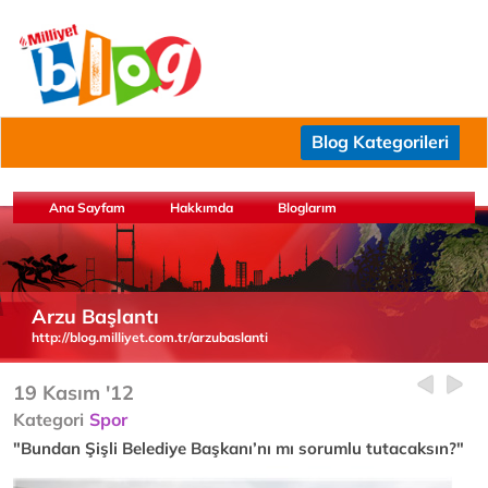
Blog Kategorileri
Ana Sayfam
Hakkımda
Bloglarım
Arzu Başlantı
http://blog.milliyet.com.tr/arzubaslanti
19 Kasım '12
Kategori
Spor
"Bundan Şişli Belediye Başkanı’nı mı sorumlu tutacaksın?"