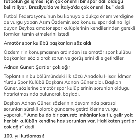
futbolun gelişmesi için çok önemli bir spor dalı olduğu
belirtiliyor. Brezilya’da ve İtalya’da çok önemli bu”
dedi.
Futbol Federasyonu’nun bu konuya oldukça önem verdiğine
de vurgu yapan Asım Özdemir, söz konusu spor dalına ilgi
duyan Beykoz amatör spor kulüplerinin kendilerinden gerekli
formları temin etmelerini istedi.
Amatör spor kulübü başkanları söz aldı
Özdemir’in konuşmasının ardından ise amatör spor kulübü
başkanları söz alarak sorun ve görüşlerini dile getirdiler.
Adnan Güner: Şartlar çok ağır
Toplantının bu bölümündeki ilk sözü Anadolu Hisarı İdman
Yurdu Spor Kulübü Başkanı Adnan Güner aldı. Başkan
Güner, sözlerine amatör spor kulüplerinin sorunları olduğu
hatırlatmasında bulunarak başladı.
Başkan Adnan Güner, sözlerinin devamında parasal
sorunları sürekli olarak gündeme getirdiklerine vurgu
yaparak,
“ Ama bu da bir zaruret; imkânlar kısıtlı, gelir yok;
her bir kulübün kendine has sorunları var. Hakikaten şartlar
çok ağır”
dedi.
100. yıl kutlaması!