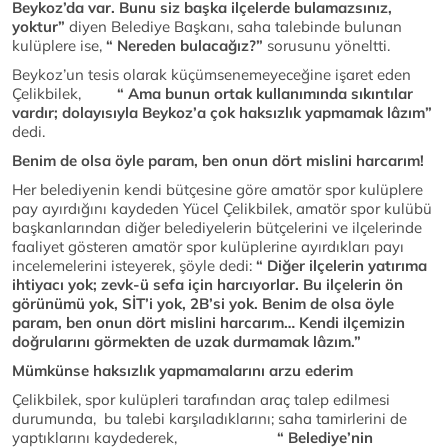
Beykoz’da var. Bunu siz başka ilçelerde bulamazsınız,
yoktur”
diyen Belediye Başkanı, saha talebinde bulunan
kulüplere ise,
“ Nereden bulacağız?”
sorusunu yöneltti.
Beykoz’un tesis olarak küçümsenemeyeceğine işaret eden
Çelikbilek,
“ Ama bunun ortak kullanımında sıkıntılar
vardır; dolayısıyla Beykoz’a çok haksızlık yapmamak lâzım”
dedi.
Benim de olsa öyle param, ben onun dört mislini harcarım!
Her belediyenin kendi bütçesine göre amatör spor kulüplere
pay ayırdığını kaydeden Yücel Çelikbilek, amatör spor kulübü
başkanlarından diğer belediyelerin bütçelerini ve ilçelerinde
faaliyet gösteren amatör spor kulüplerine ayırdıkları payı
incelemelerini isteyerek, şöyle dedi:
“ Diğer ilçelerin yatırıma
ihtiyacı yok; zevk-ü sefa için harcıyorlar. Bu ilçelerin ön
görünümü yok, SİT’i yok, 2B’si yok. Benim de olsa öyle
param, ben onun dört mislini harcarım… Kendi ilçemizin
doğrularını görmekten de uzak durmamak lâzım.”
Mümkünse haksızlık yapmamalarını arzu ederim
Çelikbilek, spor kulüpleri tarafından araç talep edilmesi
durumunda, bu talebi karşıladıklarını; saha tamirlerini de
yaptıklarını kaydederek,
“ Belediye’nin