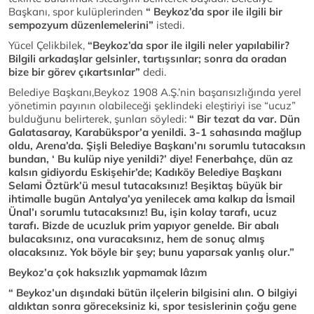
Başkanı, spor kulüplerinden
“ Beykoz’da spor ile ilgili bir
sempozyum düzenlemelerini”
istedi.
Yücel Çelikbilek,
“Beykoz’da spor ile ilgili neler yapılabilir?
Bilgili arkadaşlar gelsinler, tartışsınlar; sonra da oradan
bize bir görev çıkartsınlar”
dedi.
Belediye Başkanı,Beykoz 1908 A.Ş.’nin başarısızlığında yerel
yönetimin payının olabileceği şeklindeki eleştiriyi ise “ucuz”
bulduğunu belirterek, şunları söyledi:
“ Bir tezat da var. Dün
Galatasaray, Karabükspor’a yenildi. 3-1 sahasında mağlup
oldu, Arena’da. Şişli Belediye Başkanı’nı sorumlu tutacaksın
bundan, ‘ Bu kulüp niye yenildi?’ diye! Fenerbahçe, dün az
kalsın gidiyordu Eskişehir’de; Kadıköy Belediye Başkanı
Selami Öztürk’ü mesul tutacaksınız! Beşiktaş büyük bir
ihtimalle bugün Antalya’ya yenilecek ama kalkıp da İsmail
Ünal’ı sorumlu tutacaksınız! Bu, işin kolay tarafı, ucuz
tarafı. Bizde de ucuzluk prim yapıyor genelde. Bir abalı
bulacaksınız, ona vuracaksınız, hem de sonuç almış
olacaksınız. Yok böyle bir şey; bunu yaparsak yanlış olur.”
Beykoz’a çok haksızlık yapmamak lâzım
“ Beykoz’un dışındaki bütün ilçelerin bilgisini alın. O bilgiyi
aldıktan sonra göreceksiniz ki, spor tesislerinin çoğu gene