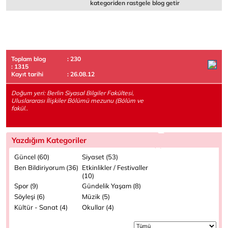
kategoriden rastgele blog getir
Toplam blog
: 230
: 1315
Kayıt tarihi
: 26.08.12
Doğum yeri: Berlin Siyasal Bilgiler Fakültesi,
Uluslararası İlişkiler Bölümü mezunu (Bölüm ve
fakül..
Yazdığım Kategoriler
Güncel (60)
Siyaset (53)
Ben Bildiriyorum (36)
Etkinlikler / Festivaller
(10)
Spor (9)
Gündelik Yaşam (8)
Söyleşi (6)
Müzik (5)
Kültür - Sanat (4)
Okullar (4)