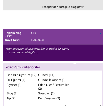
kategoriden rastgele blog getir
Toplam blog
: 61
: 937
Kayıt tarihi
: 20.09.08
Yazmak sorumluluk istiyor. Zor iş, başka bir alem.
Yaşamın ta kendisi gibi. ..
Yazdığım Kategoriler
Ben Bildiriyorum (12)
Güncel (11)
Dil Eğitimi (4)
Gündelik Yaşam (3)
Siyaset (3)
Etkinlikler / Festivaller
(2)
Blog (2)
Sosyoloji (2)
Tıp (2)
Kent Yaşamı (2)