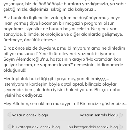
yaşanıyor, biz de öööööööyle buralara yazdığımızla, ya sabır
çektiğimizle, dişlerimizi sıktığımızla kalıyoruz...
Biz bunlarla ilgilenelim zaten; kim ne düşünüyormuş, neye
inanıyormuş diye kocaman bir magazin programı olsun
hayatımız, siyasiler de bunun başını çeksin. Ne gerek var
sanayide, bilimde, teknolojide ve diğer alanlarda gelişmeye,
üretmeye, öncülük etmeye...
Biraz önce siz de duydunuz mu bilmiyorum ama ne dinledim
biliyor musunuz? Yine özür dileyerek yazmak istiyorum;
Sayın Alemdaroğlu'nu, hastasının arayıp 'Makatımdan kan
geliyor hocam, ne yapmam lazım?' demesinin, iddianamede
olduğunu!!!
Her topluluk hakettiği gibi yaşarmış, yönetilirmişşşş...
İstemiyorum kardeşim böyle aptal aptal, bilinçsiz olayları
çevremde, ben çok daha iyisini hakediyorum. Biz çok daha
iyisini hak ediyoruz.
Hey Allahım, sen aklıma mukayyet ol! Bir mucize göster bize...
yazarın önceki bloğu
yazarın sonraki bloğu
bu kategorideki önceki blog
bu kategorideki sonraki blog