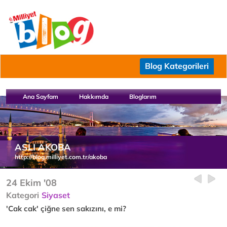
Blog Kategorileri
Ana Sayfam
Hakkımda
Bloglarım
ASLI AKOBA
http://blog.milliyet.com.tr/akoba
24 Ekim '08
Kategori
Siyaset
'Cak cak' çiğne sen sakızını, e mi?