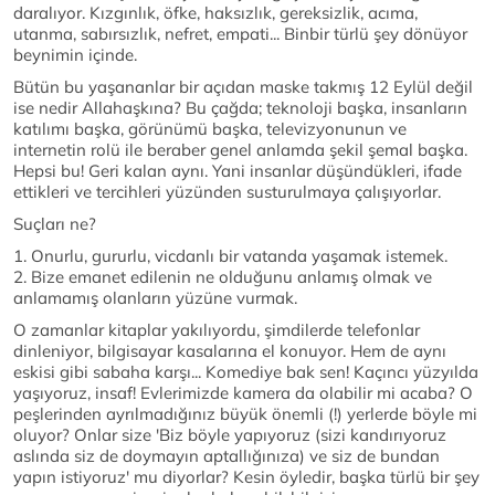
daralıyor. Kızgınlık, öfke, haksızlık, gereksizlik, acıma,
utanma, sabırsızlık, nefret, empati... Binbir türlü şey dönüyor
beynimin içinde.
Bütün bu yaşananlar bir açıdan maske takmış 12 Eylül değil
ise nedir Allahaşkına? Bu çağda; teknoloji başka, insanların
katılımı başka, görünümü başka, televizyonunun ve
internetin rolü ile beraber genel anlamda şekil şemal başka.
Hepsi bu! Geri kalan aynı. Yani insanlar düşündükleri, ifade
ettikleri ve tercihleri yüzünden susturulmaya çalışıyorlar.
Suçları ne?
1. Onurlu, gururlu, vicdanlı bir vatanda yaşamak istemek.
2. Bize emanet edilenin ne olduğunu anlamış olmak ve
anlamamış olanların yüzüne vurmak.
O zamanlar kitaplar yakılıyordu, şimdilerde telefonlar
dinleniyor, bilgisayar kasalarına el konuyor. Hem de aynı
eskisi gibi sabaha karşı... Komediye bak sen! Kaçıncı yüzyılda
yaşıyoruz, insaf! Evlerimizde kamera da olabilir mi acaba? O
peşlerinden ayrılmadığınız büyük önemli (!) yerlerde böyle mi
oluyor? Onlar size 'Biz böyle yapıyoruz (sizi kandırıyoruz
aslında siz de doymayın aptallığınıza) ve siz de bundan
yapın istiyoruz' mu diyorlar? Kesin öyledir, başka türlü bir şey