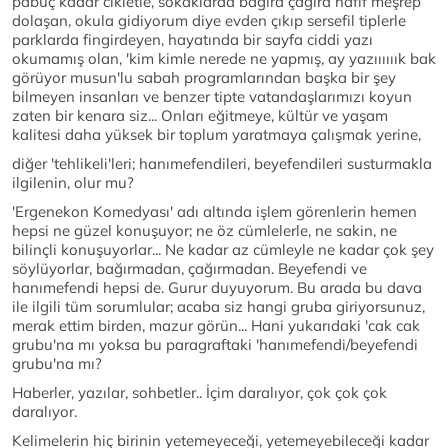
pabuç kadar cikletle, sokaklarda bağıra çağıra hafif meşrep
dolaşan, okula gidiyorum diye evden çıkıp sersefil tiplerle
parklarda fingirdeyen, hayatında bir sayfa ciddi yazı
okumamış olan, 'kim kimle nerede ne yapmış, ay yazıııııık bak
görüyor musun'lu sabah programlarından başka bir şey
bilmeyen insanları ve benzer tipte vatandaşlarımızı koyun
zaten bir kenara siz... Onları eğitmeye, kültür ve yaşam
kalitesi daha yüksek bir toplum yaratmaya çalışmak yerine,
diğer 'tehlikeli'leri; hanımefendileri, beyefendileri susturmakla
ilgilenin, olur mu?
'Ergenekon Komedyası' adı altında işlem görenlerin hemen
hepsi ne güzel konuşuyor; ne öz cümlelerle, ne sakin, ne
bilinçli konuşuyorlar... Ne kadar az cümleyle ne kadar çok şey
söylüyorlar, bağırmadan, çağırmadan. Beyefendi ve
hanımefendi hepsi de. Gurur duyuyorum. Bu arada bu dava
ile ilgili tüm sorumlular; acaba siz hangi gruba giriyorsunuz,
merak ettim birden, mazur görün... Hani yukarıdaki 'cak cak
grubu'na mı yoksa bu paragraftaki 'hanımefendi/beyefendi
grubu'na mı?
Haberler, yazılar, sohbetler.. İçim daralıyor, çok çok çok
daralıyor.
Kelimelerin hiç birinin yetemeyeceği, yetemeyebileceği kadar