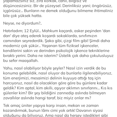
yapamazsınız siz, zira korkak, cahil, bilgisiz ve
düşüncesizsiniz. Bir de yüzeysel. Derinliksiz yani; öngörüsüz,
içgörüsüz... Bunların ne demek olduğunu bilmeme ihtimaliniz
bile çok yüksek hatta.
Neyse, ne diyordum?..
Hatırladım; 12 Eylül... Mahkum kaçardı, asker peşinden 'dan
dan' diye ateş ederek koşardı sokaklarda, sınıfımızın
camından seyrederdik. Şaka gibi, çizgi film gibi! Şimdi daha
moderniz çok şükür... Yaşanan tüm fiziksel işkenceler,
kendilerini sakin ve derinden psikolojik işkence tekniklerine
bıraktı yerini. Daha ne isterim? Üstelik çok daha çokulusluyuz
bu sefer maaşallah.
Yahu, nasıl olabiliyor böyle şeyler? Nasıl izin verdik de bu
konuma gelebildik, nasıl oluyor da bunlarla ilgilenebiliyoruz,
tüm enerjimizi, mesaimizi delinin kuyuya attığı taş için
harcıyoruz, nasıl da olacakları göre göre bu günlere kadar
geldik? Kim aptal, kim akıllı, aşıyor aklımın sınırlarını... Kıs kıs
gülenler kim? Bir şey bildiğini zannedip aslında bilmeyen
zavallılar aslında hangi taraf, biz miyiz onlar mı?
Tek amaç üniter yapıya karşı insan, mekan ve zaman
kazandırmak, bunun lâmı cimi yok artık! Davanın siyasi
olduğunu da biliyoruz. Ama nasıl da herşey istedikleri gibi