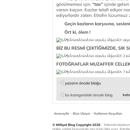
görülmemesi için,
“tas”
içinde gelsin 
varsın kaçsın. Kazlar telafi ediyor nas
ediyorlardır zaten. Etrafın lüzumsuz z
Geçin kazların karşısına, seslenin
Ört ki, ölem !
BİZ BU RESMİ ÇEKTİĞİMİZDE, SIK S
FOTOĞRAFLAR MUZAFFER CELLEK '
yazarın önceki bloğu
bu kategorideki önceki blog
kate
|
|
Anasayfa
Bize Ulaşın
Kullanım Koşulları
İnternet baskısınd
© Milliyet Blog Copyright 2026
hakkı sahibi bulunduğu her türlü fikri eser, fotoğr