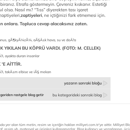
biranız. Etrafa göstermeyin. Çevreniz kıskanır. Estetiği
ıl olsa. Nasıl mı? “Tıss” diyerekten tası işaret
aptiyeleri,
zaptiyeleri
, ne içtiğinizi fark etmemesi için.
 onlara. Topluca cevap alacaksınız zaten.
IK YIKILAN BU KÖPRÜ VARDI. (FOTO: M. CELLEK)
E AİTTİR.
yazarın sonraki bloğu
goriden rastgele blog getir
bu kategorideki sonraki blog
a yer alan tüm metin, resim ve içeriğin hakları milliyet.com.tr'ye aittir. Milliyet Blog
af, resim vb. materyal ve ürünleri kullanamazlar. Blog kullanıcı ve yazarlarının, üçün