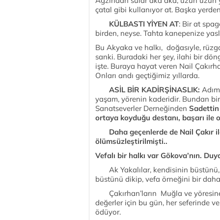
Ağzından sular aka aka, uzun uzun yos
çatal gibi kullanıyor at. Başka yerden
KÜLBASTI YİYEN AT
: Bir at spag
birden, neyse. Tahta kanepenize yasl
Bu Akyaka ve halkı, doğasıyle, rüzga
sanki. Buradaki her şey, ilahi bir dön
işte. Buraya hayat veren Nail Çakırha
Onları andı geçtiğimiz yıllarda.
ASİL BİR KADİRŞİNASLIK:
Adım b
yaşam, yörenin kaderidir. Bundan bir 
Sanatseverler Derneğinden
Sadettin
ortaya koyduğu destanı, başarı ile 
Daha geçenlerde de Nail Çakır ile 
ölümsüzleştirilmişti..
Vefalı bir halkı var Gökova’nın. Duya
Ak Yakalılar, kendisinin büstünü, 
büstünü dikip, vefa örneğini bir daha 
Çakırhan’ların Muğla ve yöresine,
değerler için bu gün, her seferinde ve
ödüyor.