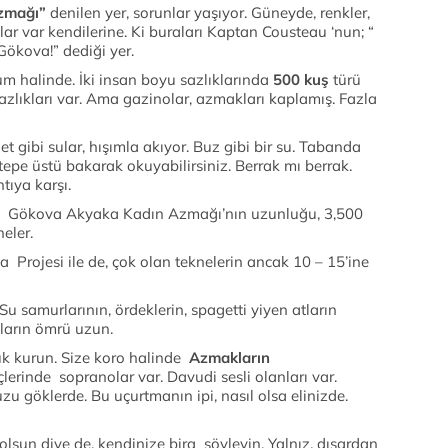
mağı”
denilen yer, sorunlar yaşıyor. Güneyde, renkler,
lar var kendilerine. Ki buraları Kaptan Cousteau ‘nun; “
Gökova!” dediği yer.
halinde. İki insan boyu sazlıklarında
500 kuş
türü
azlıkları var. Ama gazinolar, azmakları kaplamış. Fazla
ibi sular, hışımla akıyor. Buz gibi bir su. Tabanda
 tepe üstü bakarak okuyabilirsiniz. Berrak mı berrak.
ntıya karşı.
en Gökova Akyaka Kadın Azmağı’nın uzunluğu, 3,500
eler.
rojesi ile de, çok olan teknelerin ancak 10 – 15’ine
 Su samurlarının, ördeklerin, spagetti yiyen atların
ların ömrü uzun.
k kurun. Size koro halinde
Azmakların
 İçlerinde sopranolar var. Davudi sesli olanları var.
u göklerde. Bu uçurtmanın ipi, nasıl olsa elinizde.
a olsun diye de, kendinize bira söyleyin. Yalnız, dışardan