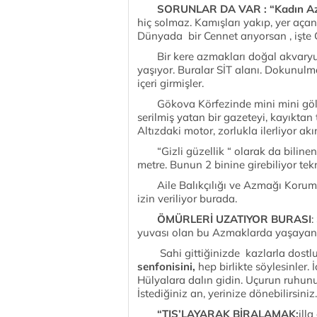
SORUNLAR DA VAR : “Kadın Az
hiç solmaz. Kamışları yakıp, yer açan
Dünyada bir Cennet arıyorsan , işte 
Bir kere azmakları doğal akvaryum 
yaşıyor. Buralar SİT alanı. Dokunulm
içeri girmişler.
Gökova Körfezinde mini mini gölet g
serilmiş yatan bir gazeteyi, kayıktan
Altızdaki motor, zorlukla ilerliyor akı
“Gizli güzellik “ olarak da bilin
metre. Bunun 2 binine girebiliyor tekn
Aile Balıkçılığı ve Azmağı Koruma P
izin veriliyor burada.
ÖMÜRLERİ UZATIYOR BURASI
:
yuvası olan bu Azmaklarda yaşayan
Sahi gittiğinizde kazlarla dostlu
senfonisini,
hep birlikte söylesinler.
Hülyalara dalın gidin. Uçurun ruhunuz
İstediğiniz an, yerinize dönebilirsiniz.
“TIS’LAYARAK BİRALAMAK:
ill