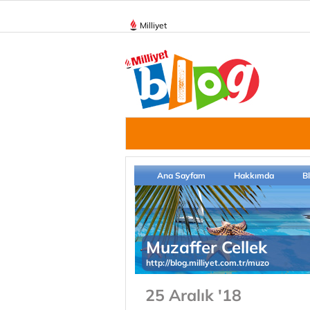
Milliyet
Ana Sayfam
Hakkımda
B
Muzaffer Cellek
http://blog.milliyet.com.tr/muzo
25 Aralık '18