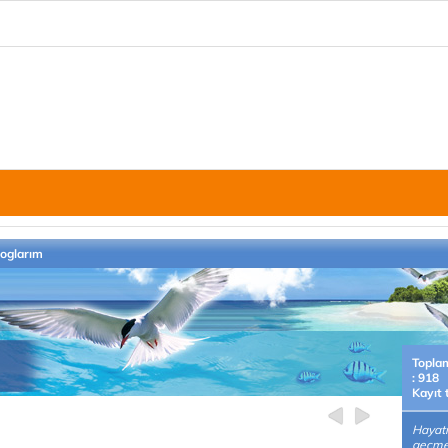
loglarım
Topla
: 918
Kayıt 
Hayatı
geçmen