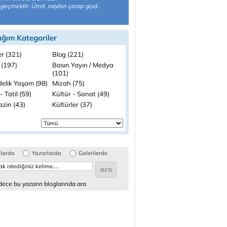
geçmektir. Ümit, naylon çorap giyd..
ığım Kategoriler
r (321)
Blog (221)
 (197)
Basın Yayın / Medya
(101)
elik Yaşam (98)
Mizah (75)
- Tatil (59)
Kültür - Sanat (49)
zin (43)
Kültürler (37)
glarda
Yazarlarda
Galerilerde
ece bu yazarın bloglarında ara