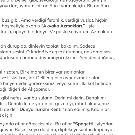
i dünyaya koşuyorum, bir an önce varmak için. Bir an önce
uz gibi. Ama verdiği ferahlık, verdiği vuslat, hiçbir
ün haşmetiyle akan o
“Akyaka Azmakları.”
İşte
oskoca, apayrı bir dünya. Ve postu seriyorum Azmaklara.
an durup da, dinleyin tabiatı bakalım. Sadece
uşların sesini. O kadar! Ne egzoz dumanı, ne korna sesi.
öğürtüsünü burada duyamayacaksınız. Yeniden doğmuş
 zaten. Bir elmanın birer yarısıdır onlar.
i, sizi karşılar. Deliler gibi akıyor azmak suları.
 bir yerdedir, göreceksiniz, veya sorun. İki kol halinde
ağı, diğeri de Akçapınar.
gibi nefesi var bu suların. Derin mi derin. Berrak mı
 alıcı. Derinliklerde yatan bir gazeteyi, rahat okursunuz.
5 de de, '
'Dünya Turizm Kenti''
ilan edilmiş. Kadınlar
k için.
şında atlar göreceksiniz. Bu atlar '
'Spagetti'
' yiyorlar.
iriyor. Başını suya daldırıp, dipteki yosunları koparıyor.