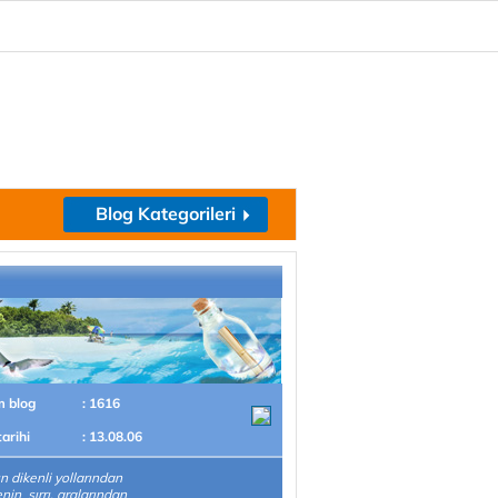
Blog Kategorileri
m blog
: 1616
tarihi
: 13.08.06
n dikenli yollarından
in sırrı, aralarından