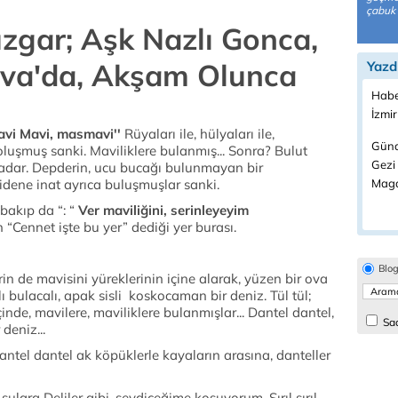
çabuk 
zgar; Aşk Nazlı Gonca,
ova'da, Akşam Olunca
Yazd
Habe
İzmir
Mavi Mavi, masmavi''
Rüyaları ile, hülyaları ile,
Günd
luşmuş sanki. Maviliklere bulanmış... Sonra? Bulut
Gezi 
 kadar. Depderin, ucu bucağı bulunmayan bir
gidene inat ayrıca buluşmuşlar sanki.
Maga
akıp da “: “
Ver maviliğini, serinleyeyim
Cennet işte bu yer” dediği yer burası.
Blo
n de mavisini yüreklerinin içine alarak, yüzen bir ova
ı bulacalı, apak sisli koskocaman bir deniz. Tül tül;
inde, mavilere, maviliklere bulanmışlar... Dantel dantel,
Sad
deniz...
Dantel dantel ak köpüklerle kayaların arasına, danteller
ara Deliler gibi, sevdiceğime koşuyorum. Şırıl şırıl,