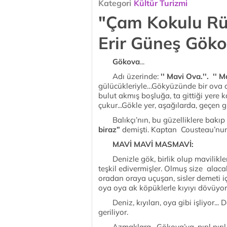
Kategori
Kültür Turizmi
"Çam Kokulu Rü
Erir Güneş Gök
Gökova
...
Adı üzerinde:
'' Mavi Ova.''. '' 
gülücükleriyle…Gökyüzünde bir ova o
bulut akmış boşluğa, ta gittiği yere
çukur...Gökle yer, aşağılarda, geçen 
Balıkçı’nın, bu güzelliklere bakıp b
biraz”
demişti. Kaptan Cousteau’nun “
MAVİ MAVİ MASMAVİ:
Denizle gök, birlik olup mavilikleri
teşkil edivermişler. Olmuş size alacal
oradan oraya uçuşan, sisler demeti iç
oya oya ak köpüklerle kıyıyı dövüyor 
Deniz, kıyıları, oya gibi işliyor... 
geriliyor.
Azmaklara, Gökova’ya, pırıl pırıl sul