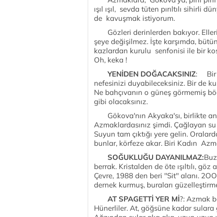
ışıl ışıl, sevda tüten pırıltılı sihirl
de kavuşmak istiyorum.
Gözleri derinlerden bakıyor. Elleri b
şeye değişilmez. İşte karşımda, büt
kazlardan kurulu senfonisi ile bir k
Oh, keka !
YENİDEN DOĞACAKSINIZ
: Bir 
nefesinizi duyabileceksiniz. Bir de k
Ne bahçıvanın o güneş görmemiş b
gibi olacaksınız.
Gökova'nın Akyaka'sı, birlikte anılır
Azmaklardasınız şimdi. Çağlayan su ses
Suyun tam çıktığı yere gelin. Oralarda
bunlar, körfeze akar. Biri Kadın Azm
SOĞUKLUĞU DAYANILMAZ:
Buz 
berrak. Kristalden de öte ışıltılı, göz
Çevre, 1988 den beri ''Sit'' alanı. 2OO
dernek kurmuş, buraları güzelleştirme
AT SPAGETTİ YER Mİ
?: Azmak ba
Hünerliler. At, göğsüne kadar sulara g