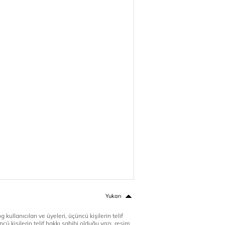
Yukarı
 kullanıcıları ve üyeleri, üçüncü kişilerin telif
cü kişilerin telif hakkı sahibi olduğu yazı, resim