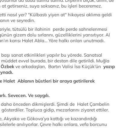
unlar da suda salına salına. Dişlerini bıçak, dilini, de
 at getirseniz, suya soksanız, bu işleri beceremez.
etti nasıl yer? ''Külbastı yiyen at'' hikayesi aklıma geldi
anın ve seyredin.
riyle, tütsülü bir ilahinin perde perde sahnelenmesi
günün gizem dolu sırlarını, güzelliklerini yansıtıyor. Al
n’ın karısı Halet Abla… Yöre halkı onları unutmadı.
aşı sanat etkinlikleri yapılır bu yörede. Sanatsal
müddet evvel burada, bir destan dile getirildi. Muğla
 Özbek
ve arkadaşları, Bartın Valisi İsa Küçük'ün
yazıp
oynadı.
Halet Ablanın büstleri bir araya getirilerek
rlı. Sevecen. Ve saygılı.
daha önceden dikmişlerdi. Şimdi de Halet Çambelin
gösterdiler. Topluca gidip, mezarlarını ziyaret ettiler.
 Akyaka ve Gökova’ya kattığı ve kazandırdığı
silelerle anılıyorlar. Çevre halkı onlara, vefa borcunu