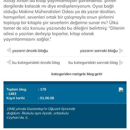
Atılay Arsan da kitap yayımlamayan şairlerdendi. Şiirleri
dergilerde kalacak mı diye endişeleniyorum. Oysa bağlı
olduğu Makine Mühendisleri Odası ya da yazar dostları,
hemşerileri, sevenleri ortak bir çalışmayla onun şiirlerini
toplayıp bir kitapla şiir severlerin değerine sunar mı? Ülkü
tamer de söz konusu yazısında bu dileğini belirtmiş: “Dilerim
ailesi o yazıları derleyip toparlar, kitap olarak
yayımlanmasını sağlar.”
yazarın önceki bloğu
yazarın sonraki bloğu
bu kategorideki önceki blog
bu kategorideki sonraki blog
kategoriden rastgele blog getir
Toplam blog
: 178
: 1483
Kayıt tarihi
: 01.06.08
1946 yılında Gaziantep’in Oğuzeli ilçesinde
doğdum. İlkokulu aynı ilçede, ortaokulu
Ceyhan’da, li..