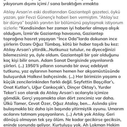
yıkıyorum dışımı içimi / sana bıraktığım ırmakta
Atılay Arsan’ın eski dostlarından Gaziantepli gazeteci, öykü
yazarı, şair Fevzi Günenç’e haberi ben vermiştim. “Atılay’sız
bir dünya” başlıklı yanıtın bir bölümünü paylaşmak istiyorum
sizlerle:
“Kendisinden her zaman iyi haberler almaya alışık
olduğum, İzmir’de Gaziantep havasına, Gaziantep
toprağına hasret yaşayan “İnce Oda”larda dokunan ince
şiirlerin Ozanı Oğuz Tümbaş, kötü bir haber taşıdı bu kez:
Atılay Arsan’ı yitirdik…Nutkunuz tutulur, ne diyeceğinizi
bilemezsiniz ya, öyle oldum. Gaziantepli bir şair olduğunu
kaç kişi bilir onun. Adam Sanat Dergisinde yayınlanırdı
şiirleri. (…) 1950’li yılların sonunda bir avuç edebiyat
tutkunu, yaz aylarının hemen hemen her akşamüstüsünde
buluşurduk Halkevi bahçesinde. (…) Her birimizin yaşamı o
küçük zencilerinkinden farklı değil. Seyfettin Başçıllar’ı,
Onat Kutlar’ı, Uğur Cankoçak’ı, Dinçer Oktay’ı, Yurder
Teker’i son olarak da Atılay Arsan’ı acılarıyla içimize
gömdük. Gerçi yaşamakta olan dört zencimiz var daha.
Ülkü Tamer, Cevat Özer, Oğuz Atalay, ben... Aslında şiire
bulaşmakla biz daha işin başında yitirmiştik oyunu. Umarım
acılarını tatmam yaşayanların. (…) Artık yok Atılay. Geri
dönüşü olmayan tek şey ölüm. Ne kadar gecikirse geciksin,
eninde sonunda geliyor. Kurtuluşu yok. Ah Lokman Hekim