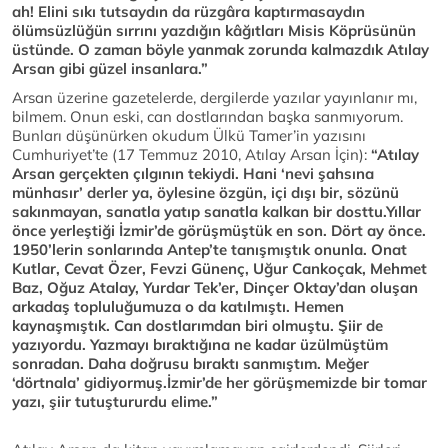
ah! Elini sıkı tutsaydın da rüzgâra kaptırmasaydın
ölümsüzlüğün sırrını yazdığın kâğıtları Misis Köprüsünün
üstünde. O zaman böyle yanmak zorunda kalmazdık Atılay
Arsan gibi güzel insanlara.”
Arsan üzerine gazetelerde, dergilerde yazılar yayınlanır mı,
bilmem. Onun eski, can dostlarından başka sanmıyorum.
Bunları düşünürken okudum Ülkü Tamer’in yazısını
Cumhuriyet’te (17 Temmuz 2010, Atılay Arsan İçin):
“Atılay
Arsan gerçekten çılgının tekiydi. Hani ‘nevi şahsına
münhasır’ derler ya, öylesine özgün, içi dışı bir, sözünü
sakınmayan, sanatla yatıp sanatla kalkan bir dosttu.Yıllar
önce yerleştiği İzmir’de görüşmüştük en son. Dört ay önce.
1950’lerin sonlarında Antep’te tanışmıştık onunla. Onat
Kutlar, Cevat Özer, Fevzi Günenç, Uğur Cankoçak, Mehmet
Baz, Oğuz Atalay, Yurdar Tek’er, Dinçer Oktay’dan oluşan
arkadaş topluluğumuza o da katılmıştı. Hemen
kaynaşmıştık. Can dostlarımdan biri olmuştu. Şiir de
yazıyordu. Yazmayı bıraktığına ne kadar üzülmüştüm
sonradan. Daha doğrusu bıraktı sanmıştım. Meğer
‘dörtnala’ gidiyormuş.İzmir’de her görüşmemizde bir tomar
yazı, şiir tutuştururdu elime.”