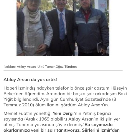
(soldan) Atılay Arsan, Ülkü Tamer,Oğuz Tümbaş
Atılay Arsan da yok artık!
Haberi İzmir dışındayken telefonla önce şair dostum Hüseyin
Peker’den öğrendim. Ardından bir başka şair arkadaşım Baki
Yiğit bilgilendirdi. Aynı gün Cumhuriyet Gazetesi’nde (8
Temmuz 2010) ölüm ilanını gördüm Atılay Arsan’ın.
Memet Fuat’ın yönettiği
Yeni Dergi’
nin
Yetmiş beşinci
sayısında (Aralık 1969 olabilir.) Atılay Arsan’ın iki şiiri yer
almış. Tanıtma yazısında şöyle denmiş:"
Bu sayımızda
okurlarımıza yeni bir şair tanıtıyoruz. Şiirlerini İzmir'den