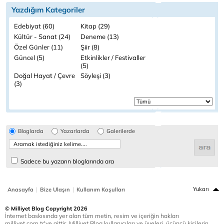
Yazdığım Kategoriler
Edebiyat (60)
Kitap (29)
Kültür - Sanat (24)
Deneme (13)
Özel Günler (11)
Şiir (8)
Güncel (5)
Etkinlikler / Festivaller
(5)
Doğal Hayat / Çevre
Söyleşi (3)
(3)
Bloglarda
Yazarlarda
Galerilerde
Sadece bu yazarın bloglarında ara
|
|
Yukarı
Anasayfa
Bize Ulaşın
Kullanım Koşulları
© Milliyet Blog Copyright 2026
İnternet baskısında yer alan tüm metin, resim ve içeriğin hakları
milliyet.com.tr'ye aittir. Milliyet Blog kullanıcıları ve üyeleri, üçüncü kişilerin