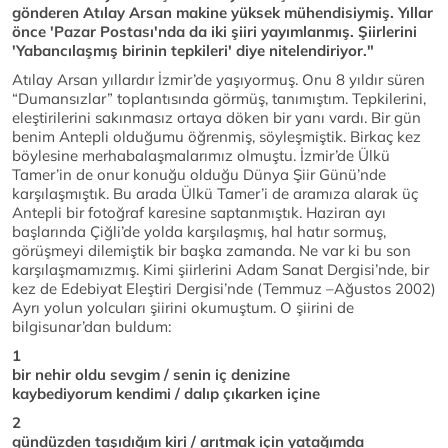
gönderen Atılay Arsan makine yüksek mühendisiymiş. Yıllar
önce 'Pazar Postası'nda da iki şiiri yayımlanmış. Şiirlerini
'Yabancılaşmış birinin tepkileri' diye nitelendiriyor."
Atılay Arsan yıllardır İzmir’de yaşıyormuş. Onu 8 yıldır süren
“Dumansızlar” toplantısında görmüş, tanımıştım. Tepkilerini,
eleştirilerini sakınmasız ortaya döken bir yanı vardı. Bir gün
benim Antepli olduğumu öğrenmiş, söyleşmiştik. Birkaç kez
böylesine merhabalaşmalarımız olmuştu. İzmir’de Ülkü
Tamer’in de onur konuğu olduğu Dünya Şiir Günü’nde
karşılaşmıştık. Bu arada Ülkü Tamer’i de aramıza alarak üç
Antepli bir fotoğraf karesine saptanmıştık. Haziran ayı
başlarında Çiğli’de yolda karşılaşmış, hal hatır sormuş,
görüşmeyi dilemiştik bir başka zamanda. Ne var ki bu son
karşılaşmamızmış. Kimi şiirlerini Adam Sanat Dergisi’nde, bir
kez de Edebiyat Eleştiri Dergisi’nde (Temmuz –Ağustos 2002)
Ayrı yolun yolcuları şiirini okumuştum. O şiirini de
bilgisunar’dan buldum:
1
bir nehir oldu sevgim / senin iç denizine
kaybediyorum kendimi / dalıp çıkarken içine
2
gündüzden taşıdığım kiri / arıtmak için yatağımda