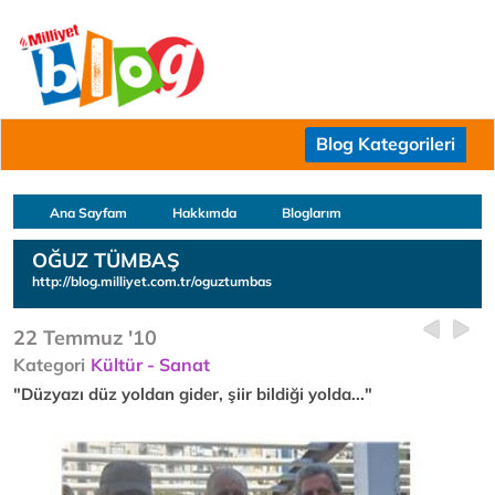
Blog Kategorileri
Ana Sayfam
Hakkımda
Bloglarım
OĞUZ TÜMBAŞ
http://blog.milliyet.com.tr/oguztumbas
22 Temmuz '10
Kategori
Kültür - Sanat
"Düzyazı düz yoldan gider, şiir bildiği yolda..."