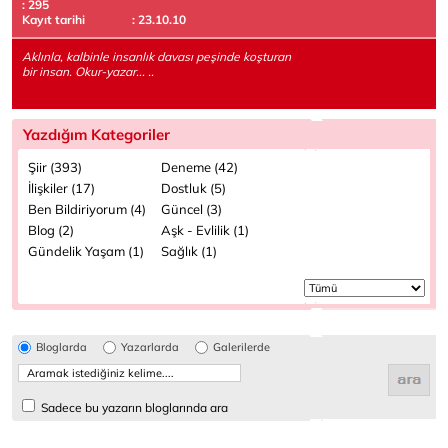
: 295
Kayıt tarihi
: 23.10.10
Aklınla, kalbinle insanlık davası peşinde koşturan
bir insan. Okur-yazar... ..
Yazdığım Kategoriler
Şiir (393)
Deneme (42)
İlişkiler (17)
Dostluk (5)
Ben Bildiriyorum (4)
Güncel (3)
Blog (2)
Aşk - Evlilik (1)
Gündelik Yaşam (1)
Sağlık (1)
Bloglarda
Yazarlarda
Galerilerde
Sadece bu yazarın bloglarında ara