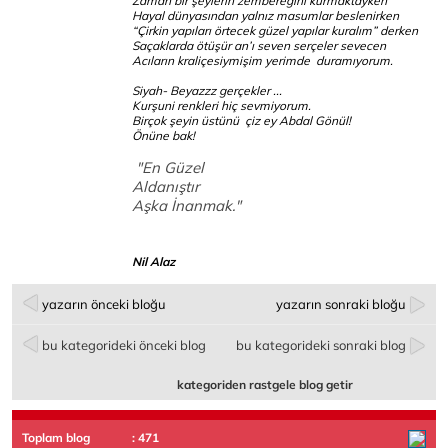
Zaman bir şeylerin zembereğini kurmaktayken
Hayal dünyasından yalnız masumlar beslenirken
“Çirkin yapıları örtecek güzel yapılar kuralım” derken
Saçaklarda ötüşür an’ı seven serçeler sevecen
Acıların kraliçesiymişim yerimde duramıyorum.
Siyah- Beyazzz gerçekler ...
Kurşuni renkleri hiç sevmiyorum.
Birçok şeyin üstünü çiz ey Abdal Gönül!
Önüne bak!
"En Güzel
Aldanıştır
Aşka İnanmak."
Nil Alaz
yazarın önceki bloğu
yazarın sonraki bloğu
bu kategorideki önceki blog
bu kategorideki sonraki blog
kategoriden rastgele blog getir
Toplam blog
: 471