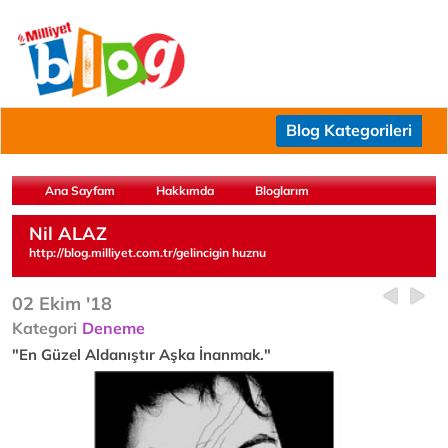
Blog Kategorileri
Ana Sayfam
Hakkımda
Bloglarım
Nil ALAZ
http://blog.milliyet.com.tr/gelincigin huznu
02 Ekim '18
Kategori
Deneme
"En Güzel Aldanıştır Aşka İnanmak."