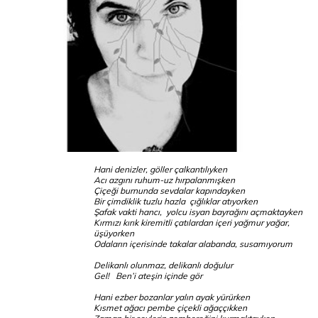
Hani denizler, göller çalkantılıyken
Acı azgını ruhum-uz hırpalanmışken
Çiçeği burnunda sevdalar kapındayken
Bir çimdiklik tuzlu hazla çığlıklar atıyorken
Şafak vakti hancı, yolcu isyan bayrağını açmaktayken
Kırmızı kırık kiremitli çatılardan içeri yağmur yağar,
üşüyorken
Odaların içerisinde takalar alabanda, susamıyorum
Delikanlı olunmaz, delikanlı doğulur
Gel! Ben’i ateşin içinde gör
Hani ezber bozanlar yalın ayak yürürken
Kısmet ağacı pembe çiçekli ağaççıkken