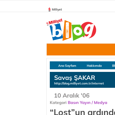
Milliyet
Ana Sayfam
Hakkımda
B
Savaş ŞAKAR
http://blog.milliyet.com.tr/internet
10 Aralık '06
Kategori
Basın Yayın / Medya
“Lost”un ardın