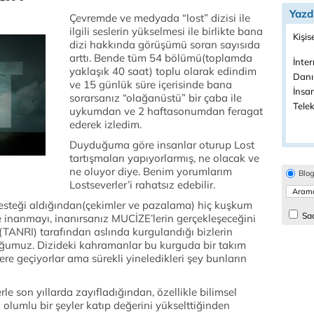
Yazd
Çevremde ve medyada “lost” dizisi ile
ilgili seslerin yükselmesi ile birlikte bana
Kişis
dizi hakkında görüşümü soran sayısıda
arttı. Bende tüm 54 bölümü(toplamda
İnter
yaklaşık 40 saat) toplu olarak edindim
Danı
ve 15 günlük süre içerisinde bana
İnsa
sorarsanız “olağanüstü” bir çaba ile
Telek
uykumdan ve 2 haftasonumdan feragat
ederek izledim.
Duyduğuma göre insanlar oturup Lost
tartışmaları yapıyorlarmış, ne olacak ve
ne oluyor diye. Benim yorumlarım
Blo
Lostseverler’i rahatsız edebilir.
 desteği aldığından(çekimler ve pazalama) hiç kuşkum
Sad
inanmayı, inanırsanız MUCİZE’lerin gerçekleşeceğini
ç(TANRI) tarafından aslında kurgulandığı bizlerin
uğumuz. Dizideki kahramanlar bu kurguda bir takım
ere geçiyorlar ama sürekli yineledikleri şey bunların
rle son yıllarda zayıfladığından, özellikle bilimsel
olumlu bir şeyler katıp değerini yükselttiğinden