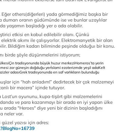
 Eğer others(diğerleri) yada görmediğimiz başka bir
ra duman oranın güdümünde ise ve bunlar uzaylılar
nda yaşamın başladığı yer o ada olabilir.
irici etkisi en kabul edilebilir olanı. Çünkü
elektrik akımı ile çalışıyorlar. Elektromanyetik bir alan
ir. Bildiğim kadarı biliminde peşinde olduğuı bir konu.
ı birde şöyle düşünmelerini istiyorum;
ülkesi
Çin tradisyonunda büyük huzur merkezi
Homeros’ta yerin
ilmesi zor güneşin doğduğu yer
İslami ezoterizmde yeşil ada
Kelt
zizler adası
Grek tradisyonunda en saf varlıkların bulunduğu
uşlar için “hah anladım!” dedirtecek bir çok malzemeyi
anlı bir macera” içinde tutuyor.
ost’un oyununu, kupa-tişört gibi malzemelerini
adanda ve para kazanmayı bir arada en iyi yapan ülke
u arada "Heroes" diye yeni bir dizinin başladığını
 neler var.
üzel yazısı için adres:
spx?BlogNo=16739