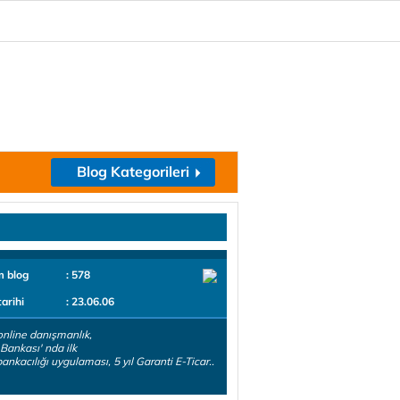
Blog Kategorileri
m blog
: 578
tarihi
: 23.06.06
nline danışmanlık,
 Bankası' nda ilk
ankacılığı uygulaması, 5 yıl Garanti E-Ticar..