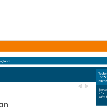
loglarım
Topla
: 5372
Kayıt 
Supero
İktisat
palm b
dan