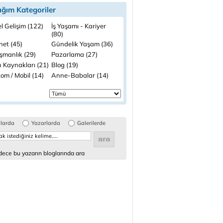
ığım Kategoriler
el Gelişim (122)
İş Yaşamı - Kariyer
(80)
net (45)
Gündelik Yaşam (36)
şmanlık (29)
Pazarlama (27)
n Kaynakları (21)
Blog (19)
om / Mobil (14)
Anne-Babalar (14)
glarda
Yazarlarda
Galerilerde
ece bu yazarın bloglarında ara