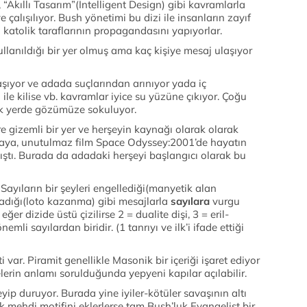
 “Akıllı Tasarım”(Intelligent Design) gibi kavramlarla
çalışılıyor. Bush yönetimi bu dizi ile insanların zayıf
katolik taraflarının propagandasını yapıyorlar.
lanıldığı bir yer olmuş ama kaç kişiye mesaj ulaşıyor
aşıyor ve adada suçlarından arınıyor yada iç
ile kilise vb. kavramlar iyice su yüzüne çıkıyor. Çoğu
ok yerde gözümüze sokuluyor.
e gizemli bir yer ve herşeyin kaynağı olarak olarak
h Kaya, unutulmaz film Space Odyssey:2001’de hayatın
ıştı. Burada da adadaki herşeyi başlangıcı olarak bu
 Sayıların bir şeyleri engellediği(manyetik alan
ğladığı(loto kazanma) gibi mesajlarla
sayılara
vurgu
eğer dizide üstü çizilirse 2 = dualite dişi, 3 = eril-
emli sayılardan biridir. (1 tanrıyı ve ilk’i ifade ettiği
i var. Piramit genellikle Masonik bir içeriği işaret ediyor
lerin anlamı sorulduğunda yepyeni kapılar açılabilir.
eyip duruyor. Burada yine iyiler-kötüler savaşının altı
ak mehdi motifini eklerlerse tam Bush’luk Evangelist bir