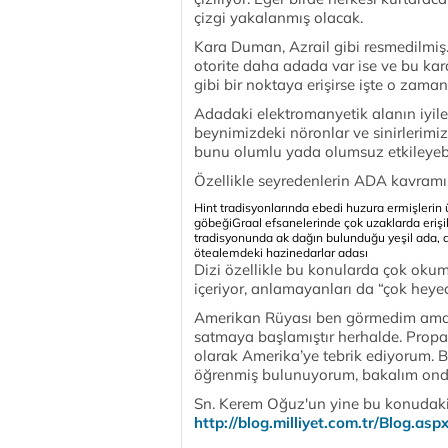
çizgi yakalanmış olacak.
Kara Duman, Azrail gibi resmedilmiş.
otorite daha adada var ise ve bu ka
gibi bir noktaya erişirse işte o zama
Adadaki elektromanyetik alanın iyileşt
beynimizdeki nöronlar ve sinirlerimiz 
bunu olumlu yada olumsuz etkileyebil
Özellikle seyredenlerin ADA kavramın
Hint tradisyonlarında ebedi huzura ermişlerin 
göbeği
Graal efsanelerinde çok uzaklarda eriş
tradisyonunda ak dağın bulunduğu yeşil ada, a
ötealemdeki hazinedarlar adası
Dizi özellikle bu konularda çok okum
içeriyor, anlamayanları da “çok heyec
Amerikan Rüyası ben görmedim ama L
satmaya başlamıştır herhalde. Prop
olarak Amerika’ye tebrik ediyorum. B
öğrenmiş bulunuyorum, bakalım onda
Sn. Kerem Oğuz'un yine bu konudaki g
http://blog.milliyet.com.tr/Blog.a