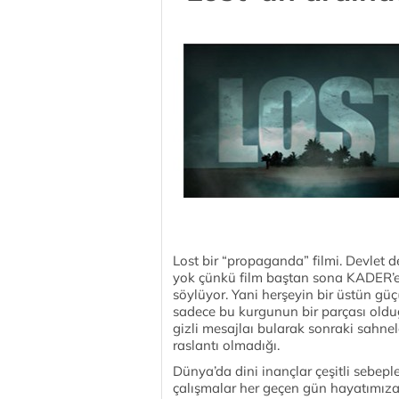
Lost bir “propaganda” filmi. Devlet
yok çünkü film baştan sona KADER’e 
söylüyor. Yani herşeyin bir üstün gü
sadece bu kurgunun bir parçası old
gizli mesajlaı bularak sonraki sahnel
raslantı olmadığı.
Dünya’da dini inançlar çeşitli sebeple
çalışmalar her geçen gün hayatımıza 