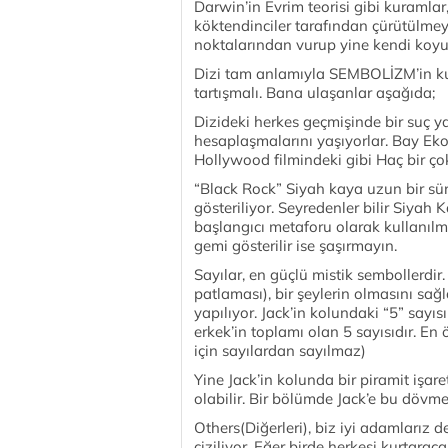
Darwin’in Evrim teorisi gibi kuramlar,
köktendinciler tarafından çürütülmeye 
noktalarından vurup yine kendi koyu 
Dizi tam anlamıyla SEMBOLİZM’in kul
tartışmalı. Bana ulaşanlar aşağıda;
Dizideki herkes geçmişinde bir suç y
hesaplaşmalarını yaşıyorlar. Bay Eko 
Hollywood filmindeki gibi Haç bir ç
“Black Rock” Siyah kaya uzun bir sür
gösteriliyor. Seyredenler bilir Siya
başlangıcı metaforu olarak kullanılm
gemi gösterilir ise şaşırmayın.
Sayılar, en güçlü mistik sembollerdir.
patlaması), bir şeylerin olmasını sa
yapılıyor. Jack’in kolundaki “5” sayısı 
erkek’in toplamı olan 5 sayısıdır. En ön
için sayılardan sayılmaz)
Yine Jack’in kolunda bir piramit işaret
olabilir. Bir bölümde Jack’e bu dövme
Others(Diğerleri), biz iyi adamlarız d
çiziliyor. Eğer birde herkesi kurtarac