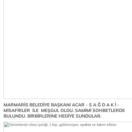
MARMARİS BELEDİYE BAŞKANI ACAR - S A Ğ D A K İ -
MİSAFİRLER İLE MEŞGUL OLDU. SAMİMİ SOHBETLERDE
BULUNDU. BİRBİRLERİNE HEDİYE SUNDULAR.