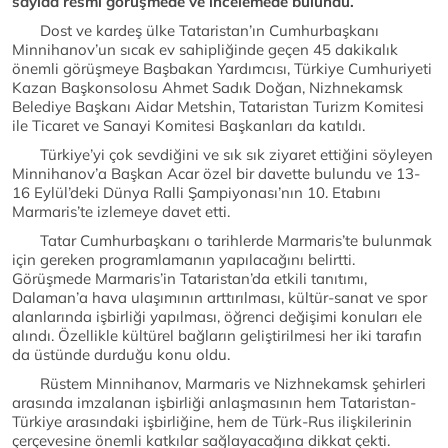
sayıda resmi görüşmede ve incelemede bulundu.
Dost ve kardeş ülke Tataristan’ın Cumhurbaşkanı
Minnihanov’un sıcak ev sahipliğinde geçen 45 dakikalık
önemli görüşmeye Başbakan Yardımcısı, Türkiye Cumhuriyeti
Kazan Başkonsolosu Ahmet Sadık Doğan, Nizhnekamsk
Belediye Başkanı Aidar Metshin, Tataristan Turizm Komitesi
ile Ticaret ve Sanayi Komitesi Başkanları da katıldı.
Türkiye’yi çok sevdiğini ve sık sık ziyaret ettiğini söyleyen
Minnihanov’a Başkan Acar özel bir davette bulundu ve 13-
16 Eylül’deki Dünya Ralli Şampiyonası’nın 10. Etabını
Marmaris’te izlemeye davet etti.
Tatar Cumhurbaşkanı o tarihlerde Marmaris’te bulunmak
için gereken programlamanın yapılacağını belirtti.
Görüşmede Marmaris’in Tataristan’da etkili tanıtımı,
Dalaman’a hava ulaşımının arttırılması, kültür-sanat ve spor
alanlarında işbirliği yapılması, öğrenci değişimi konuları ele
alındı. Özellikle kültürel bağların geliştirilmesi her iki tarafın
da üstünde durduğu konu oldu.
Rüstem Minnihanov, Marmaris ve Nizhnekamsk şehirleri
arasında imzalanan işbirliği anlaşmasının hem Tataristan-
Türkiye arasındaki işbirliğine, hem de Türk-Rus ilişkilerinin
çerçevesine önemli katkılar sağlayacağına dikkat çekti.