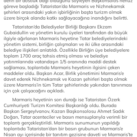
derin bir dostluk bağı olduğunu söyleyen Başkonsolos henüz
göreve başladığı Tataristan’da Marmaris ve Nizhnekamsk
şehirleri arasındaki yakın işbirliğinin başta turizm olmak
üzere birçok alanda katkı sağlayacağına inandığını belirtti.
Tataristan’da Belediyeler Birliği Başkanı Ekzam
Gubaidullin ve yönetim kurulu üyeleri tarafından da büyük
ilgiyle ağırlanan Marmaris heyetine Tatar belediyelerindeki
yönetim sistemi, birliğin çalışmaları ve iki ülke arasındaki
belediye ilişkileri anlatıldı. Özellikle Birliğin üye belediyelere
toplam 1700 araç tahsis etmiş olması ve belediye
yatırımlarında vatandaşın 1/5 oranında maddi destek
sağlaması, toplantıda Marmaris heyetinin ilgisini çeken
maddeler oldu. Başkan Acar, Birlik yönetimini Marmaris’e
davet ederek Nizhnekamsk ve Kazan şehirleri başta olmak
üzere Marmaris’in tüm Tatar şehirlerinde yakından tanınması
için çok çalışacağını açıkladı.
Marmaris heyetinin son durağı ise Tataristan Özerk
Cumhuriyeti Turizm Komitesi Başkanlığı oldu. Burada
Başkan SergeyIvanov, Kazan Başkonsolosu Ahmet Sadık
Doğan, Tatar acenteciler ve basın mensuplarıyla verimli bir
toplantı gerçekleştirildi. Marmaris sunumunun yapıldığı
toplantıda Tataristan’dan bir basın grubunun Marmaris’e
Nisan ayı içerisinde bir tanıtım gezisine daveti ve Marmaris’te