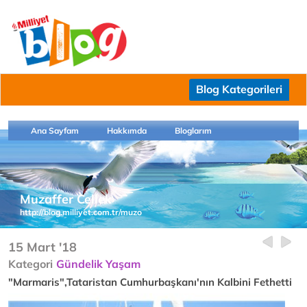
Blog Kategorileri
Ana Sayfam
Hakkımda
Bloglarım
Muzaffer Cellek
http://blog.milliyet.com.tr/muzo
15 Mart '18
Kategori
Gündelik Yaşam
"Marmaris",Tataristan Cumhurbaşkanı'nın Kalbini Fethetti