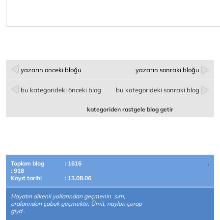
yazarın önceki bloğu
yazarın sonraki bloğu
bu kategorideki önceki blog
bu kategorideki sonraki blog
kategoriden rastgele blog getir
Toplam blog
: 1616
: 918
Kayıt tarihi
: 13.08.06
Hayatın dikenli yollarından geçmenin sırrı,
aralarından çabuk geçmektir. Ümit, naylon çorap
giyd..