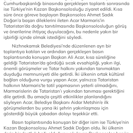
Cumhurbaşkanlığı binasında gerçekleşen toplantı sonrasında
ise Türkiye’nin Kazan Başkonsolosluğu ziyaret edildi. Kısa
süre önce göreve başlayan Başkonsolos Ahmet Sadık
Doğan’a başarı dileklerini ileten Acar Marmaris’in
Tataristan’da doğru tanıtılmasında Başkonsolosluğun görüş
ve önerilerine ihtiyaç duyulacağını, bu nedenle yakın bir
işbirliği içinde olmak istediğini söyledi.
Nizhnekamsk Belediyesi’nde düzenlenen ayrı bir
toplantıya katılan ve ardından gerçekleşen basın
toplantısında konuşan Başkan Ali Acar, kısa süreliğine
geldiği Tataristan’da gördüğü sıcak evsahipliği, yakın ilgi,
önemli görüşmeler ve Tatar halkını yakından tanımaktan
duyduğu memnuniyeti dile getirdi. İki ülkenin ortak kültürel
bağları olduğuna vurgu yapan Acar, yalnızca Tataristan
halkının Marmaris’te tatil yapmasının yeterli olmadığını,
Marmarislerin de Tataristan’ı yakından tanıması gerektiğini
dile getirdi. Bu amaçla çeşitli etkinlikler planlandığını
söyleyen Acar, Belediye Başkanı Aidar Metshin’e ilk
görüşmelerden bu yana iki şehrin yakınlaşması için
gösterdiği büyük çabadan dolayı teşekkür etti.
Basın toplantısında konuşan bir diğer isim ise Türkiye’nin
Kazan Başkonsolosu Ahmet Sadık Doğan oldu. İki ülkenin