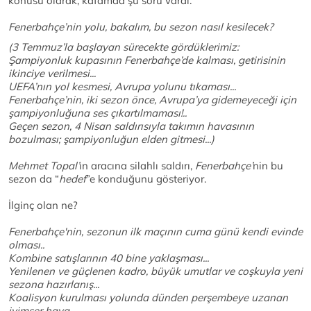
konusu olarak, kafamda şu soru vardı:
Fenerbahçe’nin yolu, bakalım, bu sezon nasıl kesilecek?
(3 Temmuz’la başlayan sürecekte gördüklerimiz:
Şampiyonluk kupasının Fenerbahçe’de kalması, getirisinin
ikinciye verilmesi...
UEFA’nın yol kesmesi, Avrupa yolunu tıkaması...
Fenerbahçe’nin, iki sezon önce, Avrupa’ya gidemeyeceği için
şampiyonluğuna ses çıkartılmaması!..
Geçen sezon, 4 Nisan saldırısıyla takımın havasının
bozulması; şampiyonluğun elden gitmesi...)
Mehmet Topal’
ın aracına silahlı saldırı,
Fenerbahçe’
nin bu
sezon da “
hedef
”e konduğunu gösteriyor.
İlginç olan ne?
Fenerbahçe'nin, sezonun ilk maçının cuma günü kendi evinde
olması..
Kombine satışlarının 40 bine yaklaşması...
Yenilenen ve güçlenen kadro, büyük umutlar ve coşkuyla yeni
sezona hazırlanış...
Koalisyon kurulması yolunda dünden perşembeye uzanan
iyimser hava...