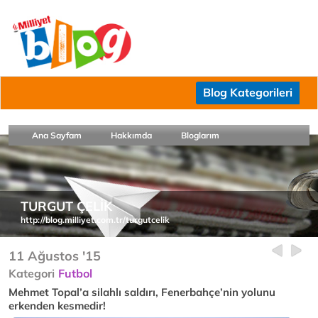
Blog Kategorileri
Ana Sayfam
Hakkımda
Bloglarım
TURGUT ÇELİK
http://blog.milliyet.com.tr/turgutcelik
11 Ağustos '15
Kategori
Futbol
Mehmet Topal’a silahlı saldırı, Fenerbahçe’nin yolunu
erkenden kesmedir!