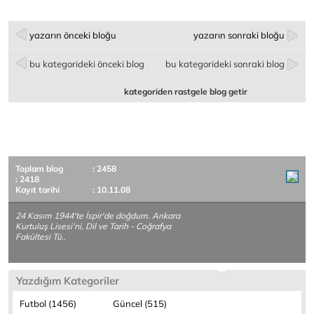
yazarın önceki bloğu
yazarın sonraki bloğu
bu kategorideki önceki blog
bu kategorideki sonraki blog
kategoriden rastgele blog getir
Toplam blog
: 2458
: 2418
Kayıt tarihi
: 10.11.08
24 Kasım 1944'te İspir'de doğdum. Ankara
Kurtuluş Lisesi'ni, Dil ve Tarih - Coğrafya
Fakültesi Tü..
Yazdığım Kategoriler
Futbol (1456)
Güncel (515)