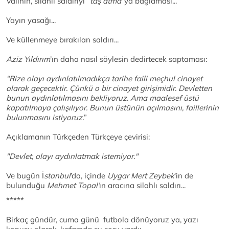
Valinin, silahlı saldırıyı
“taş atma”
ya bağlaması...
Yayın yasağı...
Ve küllenmeye bırakılan saldırı...
Aziz Yıldırım
’ın daha nasıl söylesin dedirtecek saptaması:
“Rize olayı aydınlatılmadıkça tarihe faili meçhul cinayet
olarak geçecektir. Çünkü o bir cinayet girişimidir. Devletten
bunun aydınlatılmasını bekliyoruz. Ama maalesef üstü
kapatılmaya çalışılıyor. Bunun üstünün açılmasını, faillerinin
bulunmasını istiyoruz.
”
Açıklamanın Türkçeden Türkçeye çevirisi:
"Devlet, olayı aydınlatmak istemiyor."
Ve bugün İ
stanbul
’da, içinde
Uygar Mert Zeybek
'in de
bulunduğu
Mehmet Topal’
ın aracına silahlı saldırı...
*****
Birkaç gündür, cuma günü futbola dönüyoruz ya, yazı