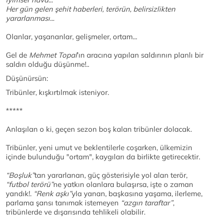
Her gün gelen şehit haberleri, terörün, belirsizlikten
yararlanması...
Olanlar, yaşananlar, gelişmeler, ortam...
Gel de
Mehmet Topal
’ın aracına yapılan saldırının planlı bir
saldırı olduğu düşünme!..
Düşünürsün:
Tribünler, kışkırtılmak isteniyor.
*****
Anlaşılan o ki, geçen sezon boş kalan tribünler dolacak.
Tribünler, yeni umut ve beklentilerle coşarken, ülkemizin
içinde bulunduğu "ortam", kaygıları da birlikte getirecektir.
“Boşluk”
tan yararlanan, güç gösterisiyle yol alan terör,
“futbol terörü”
ne yatkın olanlara bulaşırsa, işte o zaman
yandık!.
“Renk aşkı”
yla yanan, başkasına yaşama, ilerleme,
parlama şansı tanımak istemeyen
“azgın taraftar”
,
tribünlerde ve dışarısında tehlikeli olabilir.