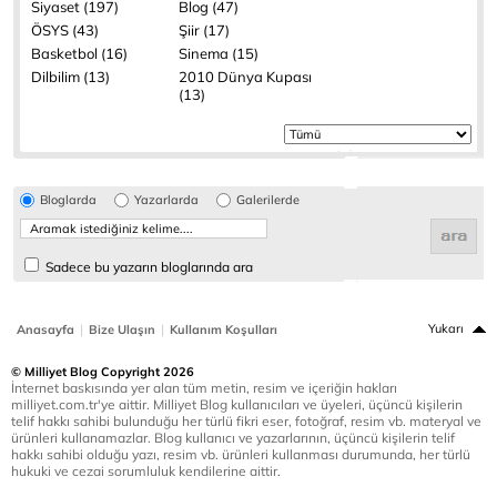
Siyaset (197)
Blog (47)
ÖSYS (43)
Şiir (17)
Basketbol (16)
Sinema (15)
Dilbilim (13)
2010 Dünya Kupası
(13)
Bloglarda
Yazarlarda
Galerilerde
Sadece bu yazarın bloglarında ara
|
|
Yukarı
Anasayfa
Bize Ulaşın
Kullanım Koşulları
© Milliyet Blog Copyright 2026
İnternet baskısında yer alan tüm metin, resim ve içeriğin hakları
milliyet.com.tr'ye aittir. Milliyet Blog kullanıcıları ve üyeleri, üçüncü kişilerin
telif hakkı sahibi bulunduğu her türlü fikri eser, fotoğraf, resim vb. materyal ve
ürünleri kullanamazlar. Blog kullanıcı ve yazarlarının, üçüncü kişilerin telif
hakkı sahibi olduğu yazı, resim vb. ürünleri kullanması durumunda, her türlü
hukuki ve cezai sorumluluk kendilerine aittir.