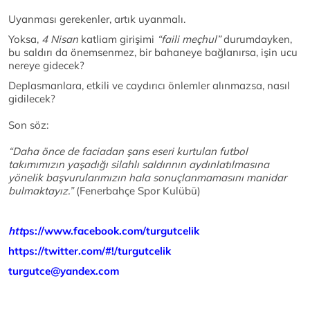
Uyanması gerekenler, artık uyanmalı.
Yoksa,
4 Nisan
katliam girişimi
“faili meçhul”
durumdayken,
bu saldırı da önemsenmez, bir bahaneye bağlanırsa, işin ucu
nereye gidecek?
Deplasmanlara, etkili ve caydırıcı önlemler alınmazsa, nasıl
gidilecek?
Son söz:
“Daha önce de faciadan şans eseri kurtulan futbol
takımımızın yaşadığı silahlı saldırının aydınlatılmasına
yönelik başvurularımızın hala sonuçlanmamasını manidar
bulmaktayız.”
(Fenerbahçe Spor Kulübü)
htt
ps://www.facebook.com/turgutcelik
https://twitter.com/#!/turgutcelik
turgutce@yandex.com