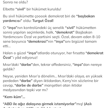
Sonra ne oldu?
Elbette
“sivil”
bir hükümet kuruldu!
Bu sivil hükümette çooook demokrat biri de
“başbakan
yardımcısı”
oldu:
Turgut Özal!
O
“inşa”
nın kontrolündeki üç senelik
“sivil”
hükümetten
sonra yapılan seçimlerde, halk,
“demokrat”
Başbakan
Yardımcısını Özal ve partisini seçti. Özal, devam eden 8-10
sene boyunca
“demokrasi”
nin
“inşa”
sını bigüzel tamam
etti…
Halen o güzel
“inşa”
atlarda oturuyor, her fırsatta
“demokrat
Özal
”’ı yâd ediyoruz!
Mısır’daki
“darbe”
den, tekrar affedersiniz,
“inşa”
dan nereye
geldik?
Neyse, yeniden Mısır’a dönelim… Mısır’daki olaya, en yüksek
perdeden
“darbe”
diyen iktidardan, Kerry’nin sözlerine bir
cevap,
“darbe de darbe”
manşetleri atan iktidar
medyasından tepki var mı?
“Kem-küm”…
“ABD ile ağız dalaşına girmek istemiyorlar”
mış!
(Aslı