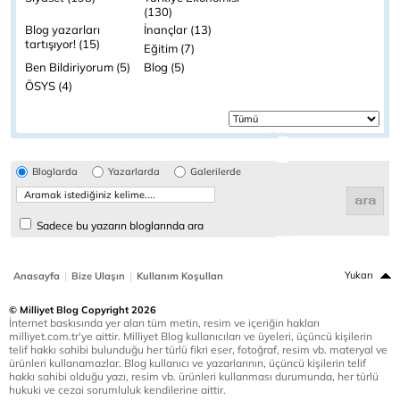
(130)
Blog yazarları
İnançlar (13)
tartışıyor! (15)
Eğitim (7)
Ben Bildiriyorum (5)
Blog (5)
ÖSYS (4)
Bloglarda
Yazarlarda
Galerilerde
Sadece bu yazarın bloglarında ara
|
|
Yukarı
Anasayfa
Bize Ulaşın
Kullanım Koşulları
© Milliyet Blog Copyright 2026
İnternet baskısında yer alan tüm metin, resim ve içeriğin hakları
milliyet.com.tr'ye aittir. Milliyet Blog kullanıcıları ve üyeleri, üçüncü kişilerin
telif hakkı sahibi bulunduğu her türlü fikri eser, fotoğraf, resim vb. materyal ve
ürünleri kullanamazlar. Blog kullanıcı ve yazarlarının, üçüncü kişilerin telif
hakkı sahibi olduğu yazı, resim vb. ürünleri kullanması durumunda, her türlü
hukuki ve cezai sorumluluk kendilerine aittir.