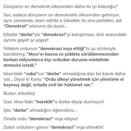
Dünyanın en demokrat ülkesinden daha mı iyi bileceğiz?
Ses, sadece dünyanın en demokratik ülkesinden gelmiyor,
aynı zamanda, sesin sahibi o ülkedeki iki ana partiden, adı
“Demokrat”
olanının da üyesi…
Elbette
“darbe”
yle
“demokrasi”
yi karıştırmaz; ikisi arasındaki
ayrımı gayet iyi yapar!
Nitekim ordunun
“demokrasi inşa ettiği”
ni şu sözleriyle
kanıtlamış:
“Mısır’ın kaosa ve şiddete sürüklenmesinden
korkan milyonlarca kişi ordudan duruma müdahale
etmesini istedi.”
Mısır’daki
“vaka”
nın
“darbe”
olmadığına dair bir kanıtı daha
var… Diyor ki Kerry:
“Ordu ülkeyi yönetmek için yönetime el
koymuş değil, ortada sivil bir hükümet var.”
Budur, arkadaş!
Gari, Mısır’daki
“harekât”
a darbe deyip durmayın!
İşte,
“darbe”
olmadığını öğrendiniz…
Orada ordu
“demokrasi”
inşa ediyor!
Zaten orduların görevi
“demokrasi”
inşa etmektir!