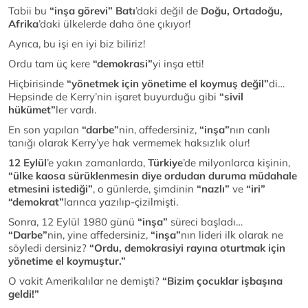
Tabii bu
“inşa görevi”
Batı
’daki değil de
Doğu, Ortadoğu,
Afrika
’daki ülkelerde daha öne çıkıyor!
Ayrıca, bu işi en iyi biz biliriz!
Ordu tam üç kere
“demokrasi”
yi inşa etti!
Hiçbirisinde
“yönetmek için yönetime el koymuş değil”
di…
Hepsinde de Kerry’nin işaret buyurduğu gibi
“sivil
hükümet”
ler vardı.
En son yapılan
“darbe”
nin, affedersiniz,
“inşa”
nın canlı
tanığı olarak Kerry’ye hak vermemek haksızlık olur!
12 Eylül
’e yakın zamanlarda,
Türkiye
’de milyonlarca kişinin,
“ülke kaosa sürüklenmesin diye ordudan duruma müdahale
etmesini istediği”
, o günlerde, şimdinin
“nazlı”
ve
“iri”
“demokrat”
larınca yazılıp-çizilmişti.
Sonra, 12 Eylül 1980 günü
“inşa”
süreci başladı…
“Darbe”
nin, yine affedersiniz,
“inşa”
nın lideri ilk olarak ne
söyledi dersiniz?
“Ordu, demokrasiyi rayına oturtmak için
yönetime el koymuştur.”
O vakit Amerikalılar ne demişti?
“Bizim çocuklar işbaşına
geldi!”