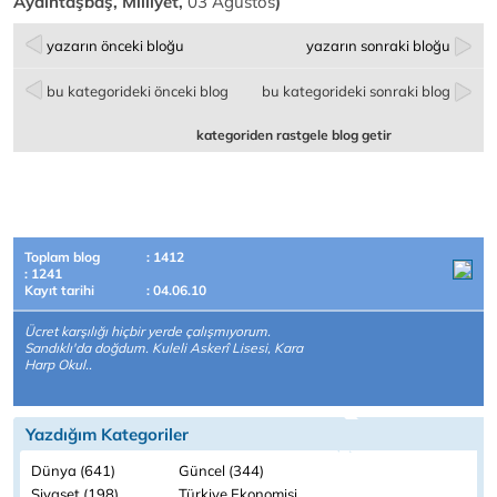
Aydıntaşbaş, Milliyet,
03 Ağustos
)
yazarın önceki bloğu
yazarın sonraki bloğu
bu kategorideki önceki blog
bu kategorideki sonraki blog
kategoriden rastgele blog getir
Toplam blog
: 1412
: 1241
Kayıt tarihi
: 04.06.10
Ücret karşılığı hiçbir yerde çalışmıyorum.
Sandıklı'da doğdum. Kuleli Askerî Lisesi, Kara
Harp Okul..
Yazdığım Kategoriler
Dünya (641)
Güncel (344)
Siyaset (198)
Türkiye Ekonomisi