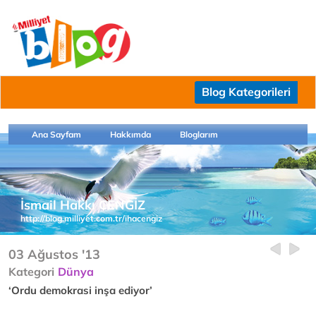
Blog Kategorileri
Ana Sayfam
Hakkımda
Bloglarım
İsmail Hakkı CENGİZ
http://blog.milliyet.com.tr/ihacengiz
03 Ağustos '13
Kategori
Dünya
‘Ordu demokrasi inşa ediyor’