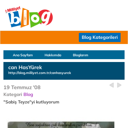
Blog Kategorileri
Ana Sayfam
Hakkımda
Bloglarım
can HasYürek
http://blog.milliyet.com.tr/canhasyurek
19 Temmuz '08
Kategori
Blog
"Sabiş Teyze"yi kutluyorum