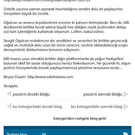
Üstelik uzunca zaman ayırarak hazırladığınız zerafet dolu bir paylaşımla.
Gerçekten büyük bir incelik.
Oğulcan ve annesi teşekkürlerini eminim ki şahsen iletmişlerdir. Ben de, MB
dostlarımla birlikte kendi adıma büyük haz aldığım nazik jestinizden dolayı
sizi tüm içtenliğimle kutlamak istiyorum. Lütfen, kabul ediniz.
Sevgili Ogulcan evladımızın da, sevdikleri ve sevenleri ile birlikte geçireceği
sağlık ve mutluluk dolu uzun bir ömür sürecini, nesline aktarabileceği engin
deneyimlerle doldurmasını temenni ediyorum.
MB mazisi uzun olmakla birlikte diğer platformlarda da yoğun faaliyetleri
bulunan aktif bir yazar olduğunuzu henüz farkediyorum. Ne güzeldir ki, olgun
jestiniz hissiyatımda önceki paylaşımlarınıza yönelme arzusuna vesile...
Beyaz Düşler:
http://www.sabiharana.com
Sevgiyle,
yazarın önceki bloğu
yazarın sonraki bloğu
bu kategorideki önceki blog
bu kategorideki sonraki blog
kategoriden rastgele blog getir
Toplam blog
: 36