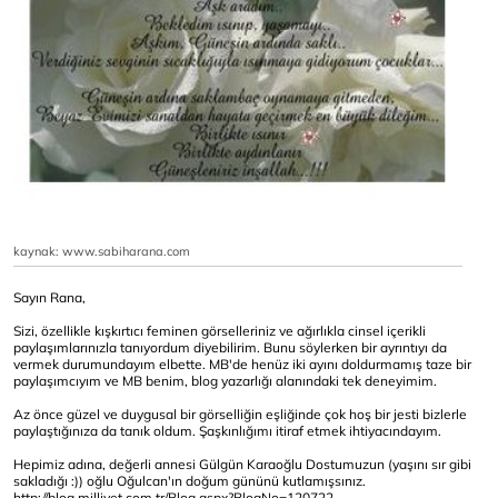
kaynak: www.sabiharana.com
Sayın Rana,
Sizi, özellikle kışkırtıcı feminen görselleriniz ve ağırlıkla cinsel içerikli
paylaşımlarınızla tanıyordum diyebilirim. Bunu söylerken bir ayrıntıyı da
vermek durumundayım elbette. MB'de henüz iki ayını doldurmamış taze bir
paylaşımcıyım ve MB benim, blog yazarlığı alanındaki tek deneyimim.
Az önce güzel ve duygusal bir görselliğin eşliğinde çok hoş bir jesti bizlerle
paylaştığınıza da tanık oldum. Şaşkınlığımı itiraf etmek ihtiyacındayım.
Hepimiz adına, değerli annesi Gülgün Karaoğlu Dostumuzun (yaşını sır gibi
sakladığı :)) oğlu Oğulcan'ın doğum gününü kutlamışsınız.
http://blog.milliyet.com.tr/Blog.aspx?BlogNo=120722