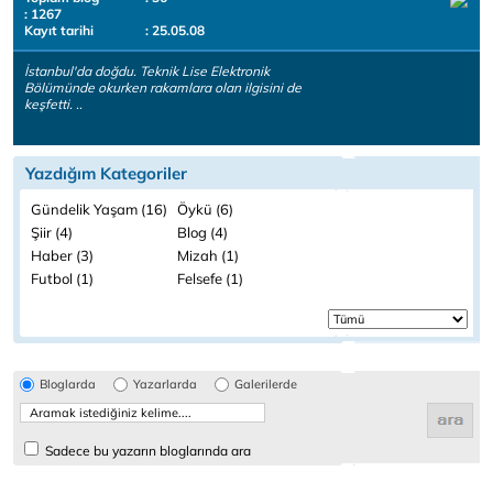
: 1267
Kayıt tarihi
: 25.05.08
İstanbul'da doğdu. Teknik Lise Elektronik
Bölümünde okurken rakamlara olan ilgisini de
keşfetti. ..
Yazdığım Kategoriler
Gündelik Yaşam (16)
Öykü (6)
Şiir (4)
Blog (4)
Haber (3)
Mizah (1)
Futbol (1)
Felsefe (1)
Bloglarda
Yazarlarda
Galerilerde
Sadece bu yazarın bloglarında ara