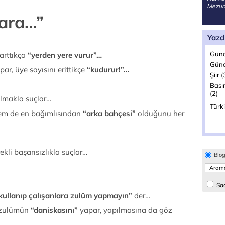
Mezunu
kara…”
Yazd
Günc
 arttıkça
“yerden yere
vurur”…
Günd
par, üye sayısını erittikçe
“kudurur!”…
Şiir (
Bası
(2)
lmakla suçlar…
Türki
 hem de en bağımlısından
“arka bahçesi”
olduğunu her
kli başarısızlıkla suçlar…
Blo
Sad
 kullanıp çalışanlara zulüm yapmayın”
der…
 zulümün
“daniskasını”
yapar, yapılmasına da göz