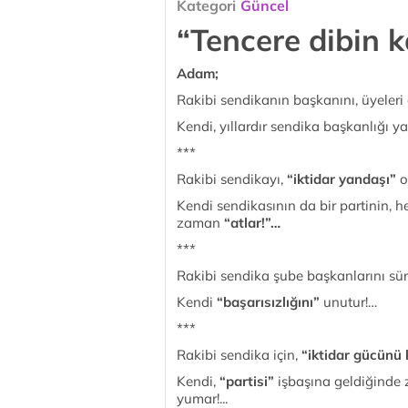
Kategori
Güncel
“Tencere dibin 
Adam;
Rakibi sendikanın başkanını, üyeleri
Kendi, yıllardır sendika başkanlığı ya
***
Rakibi sendikayı,
“iktidar yandaşı”
o
Kendi sendikasının da bir partinin,
zaman
“atlar!”…
***
Rakibi sendika şube başkanlarını süre
Kendi
“başarısızlığını”
unutur!…
***
Rakibi sendika için,
“iktidar gücünü
Kendi,
“partisi”
işbaşına geldiğinde
yumar!...