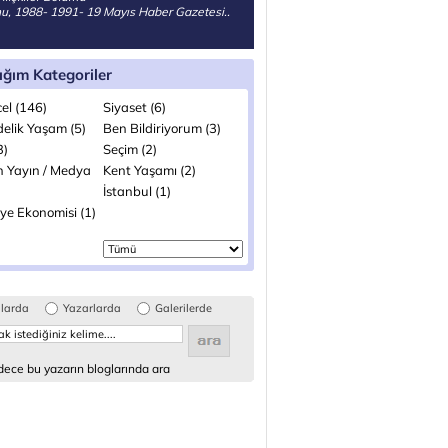
, 1988- 1991- 19 Mayıs Haber Gazetesi..
ığım Kategoriler
el (146)
Siyaset (6)
elik Yaşam (5)
Ben Bildiriyorum (3)
3)
Seçim (2)
n Yayın / Medya
Kent Yaşamı (2)
İstanbul (1)
ye Ekonomisi (1)
glarda
Yazarlarda
Galerilerde
ece bu yazarın bloglarında ara