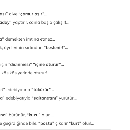
kası”
diye
“çamurlaşır”…
aday”
yaptırır, canla başla çalışır!...
a”
demekten imtina etmez...
, üyelerinin sırtından
“beslenir!”…
 için
“didinmesi” “içine oturur”…
,
kös kös yerinde oturur!…
et”
edebiyatına
“tükürür”…
ya”
edebiyatıyla
“saltanatını
” yürütür!…
una”
bürünür,
“kuzu”
olur …
le geçirdiğinde bile,
“postu”
çıkarır
“kurt”
olur!...