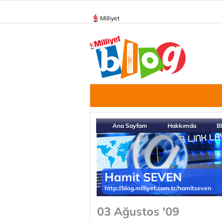
Milliyet
Ana Sayfam
Hakkımda
B
Hamit SEVEN
http://blog.milliyet.com.tr/hamitseven
03 Ağustos '09