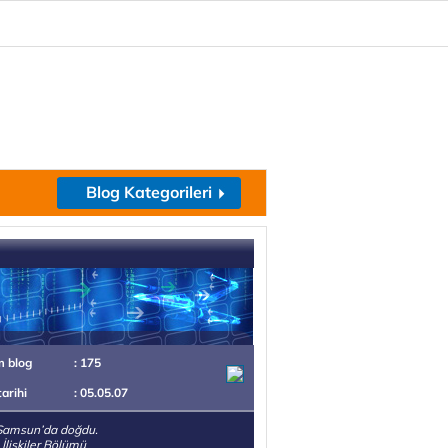
Blog Kategorileri
m blog
: 175
tarihi
: 05.05.07
Samsun’da doğdu.
 İlişkiler Bölümü