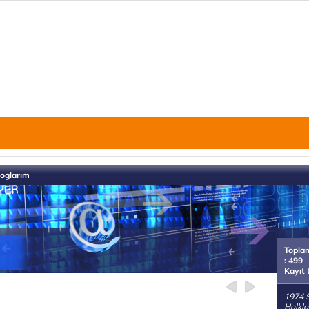
loglarım
Topla
: 499
Kayıt 
1974 
Halkla