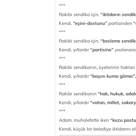
***
Rakibi sendika için,
“iktidarın sendi
Kendi,
“eşini-dostunu”
partisinden
“
***
Rakibi sendika için,
“besleme sendik
Kendi, yıllardır
“partisine”
yaslanarak
***
Rakibi sendikanın, üyelerinin hakları
Kendi, yıllardır
“başını kuma gömer”
***
Rakibi sendikanın
“hak, hukuk, adal
Kendi, yıllardır
“vatan, millet, sakar
***
Adam, muhalefette iken
“kuzu post
Kendi, küçük bir belediye iktidarını e