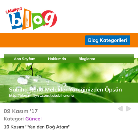
Blog Kategorileri
Ana Sayfam
Hakkımda
Bloglarım
Sabiha Rana Melekler Yüreğinizden Öpsün
http://blog.milliyet.com.tr/sabiharana
09 Kasım '17
Kategori
Güncel
10 Kasım ''Yeniden Doğ Atam''