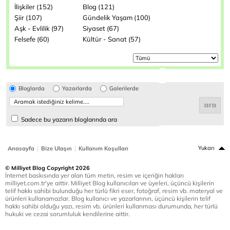
İlişkiler (152)
Blog (121)
Şiir (107)
Gündelik Yaşam (100)
Aşk - Evlilik (97)
Siyaset (67)
Felsefe (60)
Kültür - Sanat (57)
Bloglarda
Yazarlarda
Galerilerde
Sadece bu yazarın bloglarında ara
|
|
Yukarı
Anasayfa
Bize Ulaşın
Kullanım Koşulları
© Milliyet Blog Copyright 2026
İnternet baskısında yer alan tüm metin, resim ve içeriğin hakları
milliyet.com.tr'ye aittir. Milliyet Blog kullanıcıları ve üyeleri, üçüncü kişilerin
telif hakkı sahibi bulunduğu her türlü fikri eser, fotoğraf, resim vb. materyal ve
ürünleri kullanamazlar. Blog kullanıcı ve yazarlarının, üçüncü kişilerin telif
hakkı sahibi olduğu yazı, resim vb. ürünleri kullanması durumunda, her türlü
hukuki ve cezai sorumluluk kendilerine aittir.