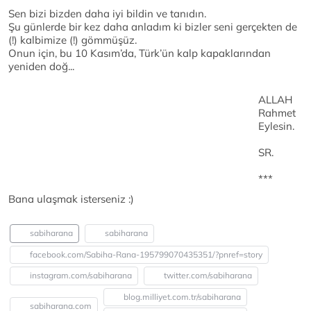
Sen bizi bizden daha iyi bildin ve tanıdın.
Şu günlerde bir kez daha anladım ki bizler seni gerçekten de
(!) kalbimize (!) gömmüşüz.
Onun için, bu 10 Kasım’da, Türk’ün kalp kapaklarından
yeniden doğ...
ALLAH
Rahmet
Eylesin.
SR.
***
Bana ulaşmak isterseniz :)
sabiharana
sabiharana
facebook.com/Sabiha-Rana-195799070435351/?pnref=story
instagram.com/sabiharana
twitter.com/sabiharana
blog.milliyet.com.tr/sabiharana
sabiharana.com