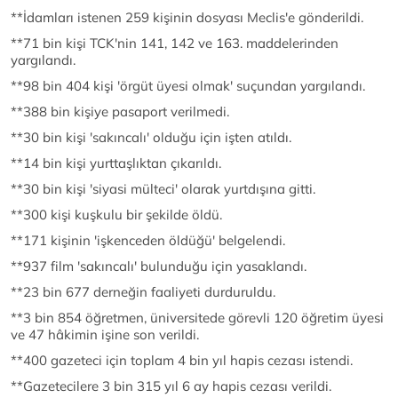
**İdamları istenen 259 kişinin dosyası Meclis'e gönderildi.
**71 bin kişi TCK'nin 141, 142 ve 163. maddelerinden
yargılandı.
**98 bin 404 kişi 'örgüt üyesi olmak' suçundan yargılandı.
**388 bin kişiye pasaport verilmedi.
**30 bin kişi 'sakıncalı' olduğu için işten atıldı.
**14 bin kişi yurttaşlıktan çıkarıldı.
**30 bin kişi 'siyasi mülteci' olarak yurtdışına gitti.
**300 kişi kuşkulu bir şekilde öldü.
**171 kişinin 'işkenceden öldüğü' belgelendi.
**937 film 'sakıncalı' bulunduğu için yasaklandı.
**23 bin 677 derneğin faaliyeti durduruldu.
**3 bin 854 öğretmen, üniversitede görevli 120 öğretim üyesi
ve 47 hâkimin işine son verildi.
**400 gazeteci için toplam 4 bin yıl hapis cezası istendi.
**Gazetecilere 3 bin 315 yıl 6 ay hapis cezası verildi.