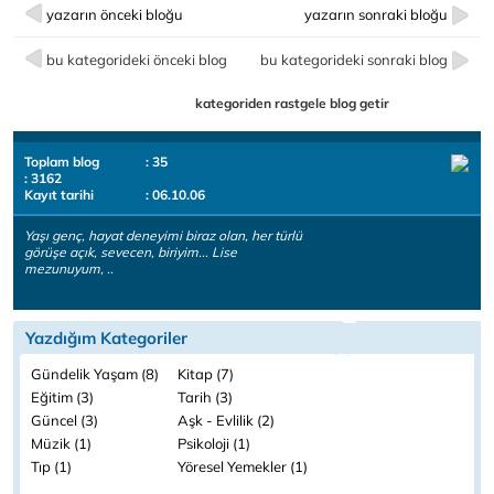
yazarın önceki bloğu
yazarın sonraki bloğu
bu kategorideki önceki blog
bu kategorideki sonraki blog
kategoriden rastgele blog getir
Toplam blog
: 35
: 3162
Kayıt tarihi
: 06.10.06
Yaşı genç, hayat deneyimi biraz olan, her türlü
görüşe açık, sevecen, biriyim... Lise
mezunuyum, ..
Yazdığım Kategoriler
Gündelik Yaşam (8)
Kitap (7)
Eğitim (3)
Tarih (3)
Güncel (3)
Aşk - Evlilik (2)
Müzik (1)
Psikoloji (1)
Tıp (1)
Yöresel Yemekler (1)