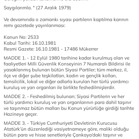
Saygılarımla. " (27 Aralık 1979)
Ve devamında o zamankı sıyası partılerın kaptılma karının
remı gazetede yayınlanması:
Kanun No: 2533
Kabul Tarihi: 16.10.1981
Resmi Gazete: 16.10.1981 - 17486 Mükerrer
MADDE 1. - 12 Eylül 1980 tarihine kadar kurulmuş olan ve
faaliyetleri Milli Güvenlik Konseyinin 7 Numaralı Bildirisi ile
yasaklanmış bulunan bütün Siyasi Partiler; tüm merkez, il,
ilçe ve diğer şube teşkilatları, kadın ve gençlik kolları,
temsilcilik, lokal ve diğer adlarla kurulan her türlü yardımcı
kuruluş ve yan organları ile birlikte feshedilmişlerdir.
MADDE 2. - Feshedilmiş bulunan; Siyasi Partilerin ve her
türlü yardımcı kuruluş ve yan organlarının para dahil taşınır
ve taşınmaz bütün malları bu Kanun yürürlüğe girdiği tarihte
Hazineye geçer.
MADDE 3. - Türkiye Cumhuriyeti Devletinin Kurucusu
Atatürk’ün düzenlediği vasiyetnameye göre, maliki olduğu
bütün para ve hisse senetleriyle Çankaya’daki taşınır ve