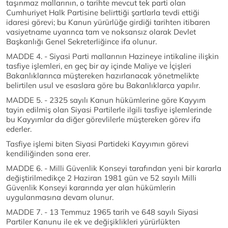
taşınmaz mallarının, o tarihte mevcut tek parti olan
Cumhuriyet Halk Partisine belirttiği şartlarla tevdi ettiği
idaresi görevi; bu Kanun yürürlüğe girdiği tarihten itibaren
vasiyetname uyarınca tam ve noksansız olarak Devlet
Başkanlığı Genel Sekreterliğince ifa olunur.
MADDE 4. - Siyasi Parti mallarının Hazineye intikaline ilişkin
tasfiye işlemleri, en geç bir ay içinde Maliye ve İçişleri
Bakanlıklarınca müştereken hazırlanacak yönetmelikte
belirtilen usul ve esaslara göre bu Bakanlıklarca yapılır.
MADDE 5. - 2325 sayılı Kanun hükümlerine göre Kayyım
tayin edilmiş olan Siyasi Partilerle ilgili tasfiye işlemlerinde
bu Kayyımlar da diğer görevlilerle müştereken görev ifa
ederler.
Tasfiye işlemi biten Siyasi Partideki Kayyımın görevi
kendiliğinden sona erer.
MADDE 6. - Milli Güvenlik Konseyi tarafından yeni bir kararla
değiştirilmedikçe 2 Haziran 1981 gün ve 52 sayılı Milli
Güvenlik Konseyi kararında yer alan hükümlerin
uygulanmasına devam olunur.
MADDE 7. - 13 Temmuz 1965 tarih ve 648 sayılı Siyasi
Partiler Kanunu ile ek ve değişiklikleri yürürlükten