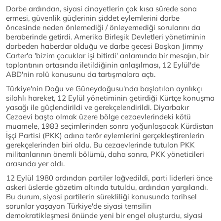
Darbe ardından, siyasi cinayetlerin çok kısa sürede sona
ermesi, güvenlik güçlerinin şiddet eylemlerini darbe
öncesinde neden önlemediği / önleyemediği sorularını da
beraberinde getirdi. Amerika Birleşik Devletleri yönetiminin
darbeden haberdar olduğu ve darbe gecesi Başkan Jimmy
Carter'a 'bizim çocuklar işi bitirdi' anlamında bir mesajın, bir
toplantının ortasında iletildiğinin anlaşılması, 12 Eylül'de
ABD'nin rolü konusunu da tartışmalara açtı.
Türkiye'nin Doğu ve Güneydoğusu'nda başlatılan ayrılıkçı
silahlı hareket, 12 Eylül yönetiminin getirdiği Kürtçe konuşma
yasağı ile güçlendirildi ve gerekçelendirildi. Diyarbakır
Cezaevi başta olmak üzere bölge cezaevlerindeki kötü
muamele, 1983 seçimlerinden sonra yoğunlaşacak Kürdistan
İşçi Partisi (PKK) adına terör eylemlerini gerçekleştirenlerin
gerekçelerinden biri oldu. Bu cezaevlerinde tutulan PKK
militanlarının önemli bölümü, daha sonra, PKK yöneticileri
arasında yer aldı.
12 Eylül 1980 ardından partiler lağvedildi, parti liderleri önce
askeri üslerde gözetim altında tutuldu, ardından yargılandı.
Bu durum, siyasi partilerin sürekliliği konusunda tarihsel
sorunlar yaşayan Türkiye'de siyasi temsilin
demokratikleşmesi önünde yeni bir engel oluşturdu, siyasi