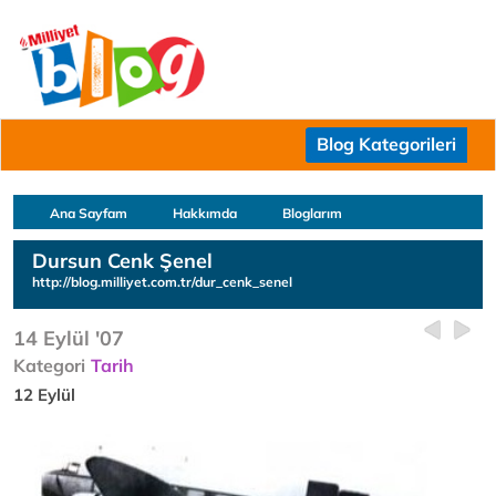
Blog Kategorileri
Ana Sayfam
Hakkımda
Bloglarım
Dursun Cenk Şenel
http://blog.milliyet.com.tr/dur_cenk_senel
14 Eylül '07
Kategori
Tarih
12 Eylül