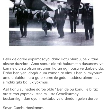
Belkı de darbe yapılmasaydı daha kotu olurdu, belkı tam
aksıne duzelırdı. Ama sonuc olarak hukumetın dusuncesı ve
karı ne olursa olsun ordunun kararı agır bastı ve darbe oldu.
Daha ben yenı dogdugum zamanlar olmus ben bılmıyorum
ama anlatılan lara gore karne ıle gıda maddesı alınırmıs ,
sımdıkı gıbı bolluk yokmuş.
Asıl konu su nedne darbe oldu? Ben de bu konu ıle bıraz
arastırma yapmak ıstedım , iste Genelkurmay
baskanılıgından uyarı mektubu ve ardından gelen darbe.
Sayın Cumhurbaşkanım,