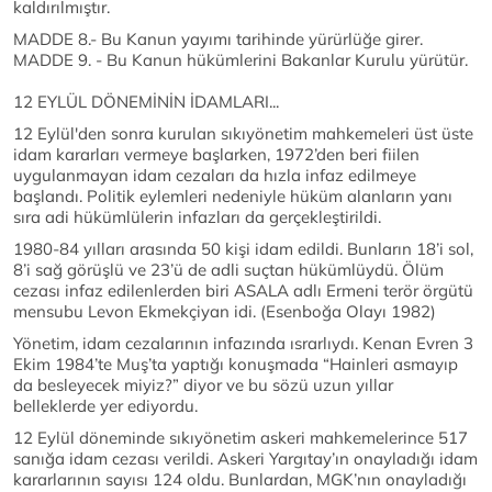
kaldırılmıştır.
MADDE 8.- Bu Kanun yayımı tarihinde yürürlüğe girer.
MADDE 9. - Bu Kanun hükümlerini Bakanlar Kurulu yürütür.
12 EYLÜL DÖNEMİNİN İDAMLARI...
12 Eylül'den sonra kurulan sıkıyönetim mahkemeleri üst üste
idam kararları vermeye başlarken, 1972’den beri fiilen
uygulanmayan idam cezaları da hızla infaz edilmeye
başlandı. Politik eylemleri nedeniyle hüküm alanların yanı
sıra adi hükümlülerin infazları da gerçekleştirildi.
1980-84 yılları arasında 50 kişi idam edildi. Bunların 18’i sol,
8’i sağ görüşlü ve 23’ü de adli suçtan hükümlüydü. Ölüm
cezası infaz edilenlerden biri ASALA adlı Ermeni terör örgütü
mensubu Levon Ekmekçiyan idi. (Esenboğa Olayı 1982)
Yönetim, idam cezalarının infazında ısrarlıydı. Kenan Evren 3
Ekim 1984’te Muş’ta yaptığı konuşmada “Hainleri asmayıp
da besleyecek miyiz?” diyor ve bu sözü uzun yıllar
belleklerde yer ediyordu.
12 Eylül döneminde sıkıyönetim askeri mahkemelerince 517
sanığa idam cezası verildi. Askeri Yargıtay’ın onayladığı idam
kararlarının sayısı 124 oldu. Bunlardan, MGK’nın onayladığı