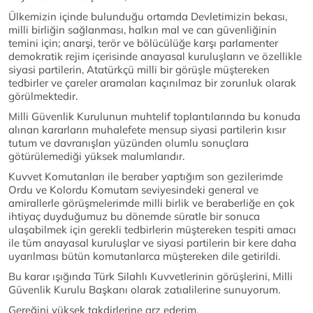
Ülkemizin içinde bulunduğu ortamda Devletimizin bekası,
milli birliğin sağlanması, halkın mal ve can güvenliğinin
temini için; anarşi, terör ve bölücülüğe karşı parlamenter
demokratik rejim içerisinde anayasal kuruluşların ve özellikle
siyasi partilerin, Atatürkçü milli bir görüşle müştereken
tedbirler ve çareler aramaları kaçınılmaz bir zorunluk olarak
görülmektedir.
Milli Güvenlik Kurulunun muhtelif toplantılarında bu konuda
alınan kararların muhalefete mensup siyasi partilerin kısır
tutum ve davranışları yüzünden olumlu sonuçlara
götürülemediği yüksek malumlarıdır.
Kuvvet Komutanları ile beraber yaptığım son gezilerimde
Ordu ve Kolordu Komutam seviyesindeki general ve
amirallerle görüşmelerimde milli birlik ve beraberliğe en çok
ihtiyaç duyduğumuz bu dönemde süratle bir sonuca
ulaşabilmek için gerekli tedbirlerin müştereken tespiti amacı
ile tüm anayasal kuruluşlar ve siyasi partilerin bir kere daha
uyarılması bütün komutanlarca müştereken dile getirildi.
Bu karar ışığında Türk Silahlı Kuvvetlerinin görüşlerini, Milli
Güvenlik Kurulu Başkanı olarak zatıalilerine sunuyorum.
Gereğini yüksek takdirlerine arz ederim.