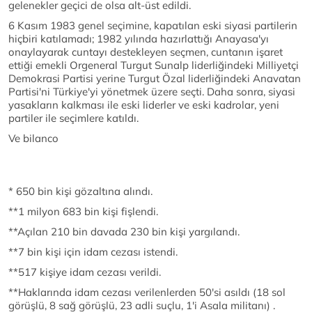
gelenekler geçici de olsa alt-üst edildi.
6 Kasım 1983 genel seçimine, kapatılan eski siyasi partilerin
hiçbiri katılamadı; 1982 yılında hazırlattığı Anayasa'yı
onaylayarak cuntayı destekleyen seçmen, cuntanın işaret
ettiği emekli Orgeneral Turgut Sunalp liderliğindeki Milliyetçi
Demokrasi Partisi yerine Turgut Özal liderliğindeki Anavatan
Partisi'ni Türkiye'yi yönetmek üzere seçti. Daha sonra, siyasi
yasakların kalkması ile eski liderler ve eski kadrolar, yeni
partiler ile seçimlere katıldı.
Ve bilanco
* 650 bin kişi gözaltına alındı.
**1 milyon 683 bin kişi fişlendi.
**Açılan 210 bin davada 230 bin kişi yargılandı.
**7 bin kişi için idam cezası istendi.
**517 kişiye idam cezası verildi.
**Haklarında idam cezası verilenlerden 50'si asıldı (18 sol
görüşlü, 8 sağ görüşlü, 23 adli suçlu, 1'i Asala militanı) .