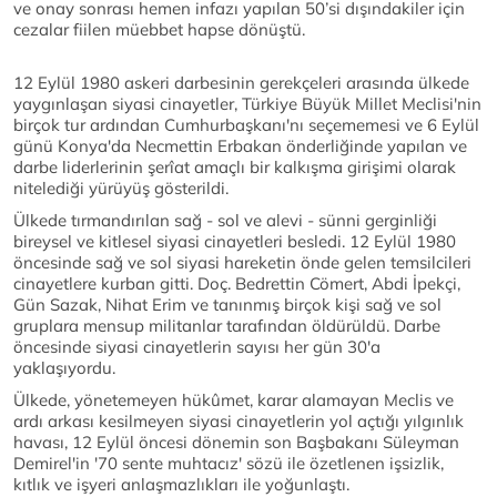
ve onay sonrası hemen infazı yapılan 50’si dışındakiler için
cezalar fiilen müebbet hapse dönüştü.
12 Eylül 1980 askeri darbesinin gerekçeleri arasında ülkede
yaygınlaşan siyasi cinayetler, Türkiye Büyük Millet Meclisi'nin
birçok tur ardından Cumhurbaşkanı'nı seçememesi ve 6 Eylül
günü Konya'da Necmettin Erbakan önderliğinde yapılan ve
darbe liderlerinin şerîat amaçlı bir kalkışma girişimi olarak
nitelediği yürüyüş gösterildi.
Ülkede tırmandırılan sağ - sol ve alevi - sünni gerginliği
bireysel ve kitlesel siyasi cinayetleri besledi. 12 Eylül 1980
öncesinde sağ ve sol siyasi hareketin önde gelen temsilcileri
cinayetlere kurban gitti. Doç. Bedrettin Cömert, Abdi İpekçi,
Gün Sazak, Nihat Erim ve tanınmış birçok kişi sağ ve sol
gruplara mensup militanlar tarafından öldürüldü. Darbe
öncesinde siyasi cinayetlerin sayısı her gün 30'a
yaklaşıyordu.
Ülkede, yönetemeyen hükûmet, karar alamayan Meclis ve
ardı arkası kesilmeyen siyasi cinayetlerin yol açtığı yılgınlık
havası, 12 Eylül öncesi dönemin son Başbakanı Süleyman
Demirel'in '70 sente muhtacız' sözü ile özetlenen işsizlik,
kıtlık ve işyeri anlaşmazlıkları ile yoğunlaştı.