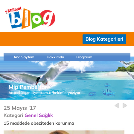
Blog Kategorileri
Ana Sayfam
Hakkımda
Bloglarım
Mlp PembeNar
http://blog.milliyet.com.tr/hekimleryaziyor
25 Mayıs '17
Kategori
Genel Sağlık
15 maddede obeziteden korunma