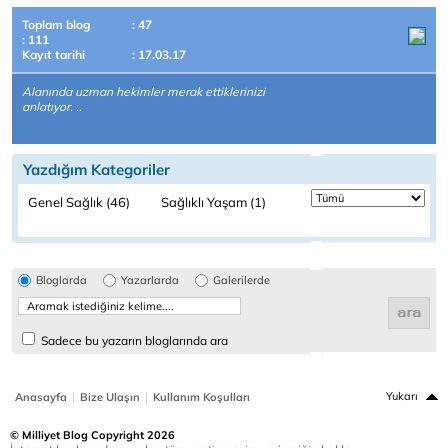
Toplam blog
: 47
: 111
Kayıt tarihi
: 17.03.17
Alanında uzman hekimler merak ettiklerinizi
anlatıyor. ..
Yazdığım Kategoriler
Genel Sağlık (46)
Sağlıklı Yaşam (1)
Bloglarda
Yazarlarda
Galerilerde
Sadece bu yazarın bloglarında ara
|
|
Yukarı
Anasayfa
Bize Ulaşın
Kullanım Koşulları
© Milliyet Blog Copyright 2026