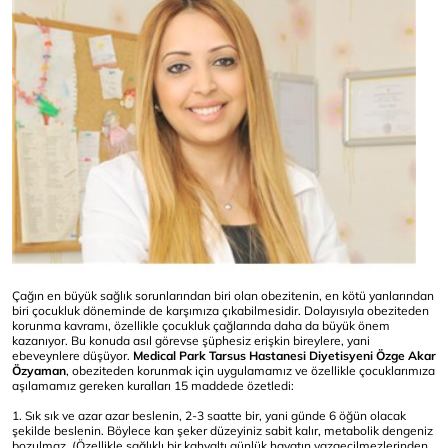
Çağın en büyük sağlık sorunlarından biri olan obezitenin, en kötü yanlarından
biri çocukluk döneminde de karşımıza çıkabilmesidir. Dolayısıyla obeziteden
korunma kavramı, özellikle çocukluk çağlarında daha da büyük önem
kazanıyor. Bu konuda asıl görevse şüphesiz erişkin bireylere, yani
ebeveynlere düşüyor.
Medical Park Tarsus Hastanesi Diyetisyeni Özge Akar
Özyaman
, obeziteden korunmak için uygulamamız ve özellikle çocuklarımıza
aşılamamız gereken kuralları 15 maddede özetledi:
1. Sık sık ve azar azar beslenin, 2-3 saatte bir, yani günde 6 öğün olacak
şekilde beslenin. Böylece kan şeker düzeyiniz sabit kalır, metabolik dengeniz
bozulmaz. (Özellikle sağlıklı bir kahvaltı günlük hayatın vazgeçilmezlerinden