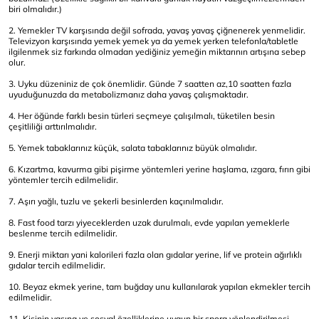
biri olmalıdır.)
2. Yemekler TV karşısında değil sofrada, yavaş yavaş çiğnenerek yenmelidir.
Televizyon karşısında yemek yemek ya da yemek yerken telefonla/tabletle
ilgilenmek siz farkında olmadan yediğiniz yemeğin miktarının artışına sebep
olur.
3. Uyku düzeniniz de çok önemlidir. Günde 7 saatten az,10 saatten fazla
uyuduğunuzda da metabolizmanız daha yavaş çalışmaktadır.
4. Her öğünde farklı besin türleri seçmeye çalışılmalı, tüketilen besin
çeşitliliği arttırılmalıdır.
5. Yemek tabaklarınız küçük, salata tabaklarınız büyük olmalıdır.
6. Kızartma, kavurma gibi pişirme yöntemleri yerine haşlama, ızgara, fırın gibi
yöntemler tercih edilmelidir.
7. Aşırı yağlı, tuzlu ve şekerli besinlerden kaçınılmalıdır.
8. Fast food tarzı yiyeceklerden uzak durulmalı, evde yapılan yemeklerle
beslenme tercih edilmelidir.
9. Enerji miktarı yani kalorileri fazla olan gıdalar yerine, lif ve protein ağırlıklı
gıdalar tercih edilmelidir.
10. Beyaz ekmek yerine, tam buğday unu kullanılarak yapılan ekmekler tercih
edilmelidir.
11. Kişinin yaşına ve sosyal özelliklerine uygun bir spora yönlendirilmesi