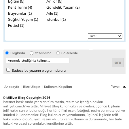
Eğitim (5)
Anılar (5)
Kent Tarihi (4)
Gündelik Yaşam (2)
Bayramlar (1)
Aile (1)
Sağlıklı Yaşam (1)
İstanbul (1)
Futbol (1)
Bloglarda
Yazarlarda
Galerilerde
Sadece bu yazarın bloglarında ara
|
|
Yukarı
Anasayfa
Bize Ulaşın
Kullanım Koşulları
© Milliyet Blog Copyright 2026
İnternet baskısında yer alan tüm metin, resim ve içeriğin hakları
milliyet.com.tr'ye aittir. Milliyet Blog kullanıcıları ve üyeleri, üçüncü kişilerin
telif hakkı sahibi bulunduğu her türlü fikri eser, fotoğraf, resim vb. materyal ve
ürünleri kullanamazlar. Blog kullanıcı ve yazarlarının, üçüncü kişilerin telif
hakkı sahibi olduğu yazı, resim vb. ürünleri kullanması durumunda, her türlü
hukuki ve cezai sorumluluk kendilerine aittir.