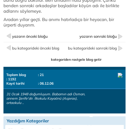
bana doğru baktılar. Ben anladım hata yaptığımı. Çünkü
benden sonraki arkadaşlar başladılar köyün adı ile birlikte
adlarını söylemeye.
Aradan yıllar geçti. Bu anımı hatırladıça bir heyacan, bir
ürperti duyarım.
yazarın önceki bloğu
yazarın sonraki bloğu
bu kategorideki önceki blog
bu kategorideki sonraki blog
kategoriden rastgele blog getir
Toplam blog
: 21
: 1192
Kayıt tarihi
: 06.12.06
31 Ocak 1948 doğumluyum. Babamın adı Osman,
annem Şerife'dir. İlkokulu Kayaönü (Aspıras),
ortaokulu ..
Yazdığım Kategoriler