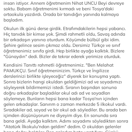
insan istiyor. Annem öğretmenim Nihat UNCU Beyi devreye
soktu. Babam öğretmenimi kırmadı ve beni Tosya'daki
ortaokula yazdırdı. Orada bir tanıdığın yanında kalmaya
başladım.
Okulun ilk günü derse girdik. Etrafımdakilerin hepsi yabancı.
Hiç tanıdık bir kimse yok. Şimdi rahmetli oldu, Savaş adında
bir arkadaşın yanına oturdum. Köyümde bülbül gibi idim.
Şehire gelince sesim çıkmaz oldu. Dersimiz Türkçe ve sınıf
öğretmenimiz sınıfa girdi. Hep birlikte ayağa kalktık. Bizlere
"Günaydın" dedi. Bizler de tekrar ederek yerimize oturduk.
Kendisini Tanıttı rahmetli öğretmenimiz. "Ben Melahat
PAMUKÇU. Sınıf öğretmeninizim. Türkçe ve İngilizce
derslerinizi birlikte işleyeceğiz" diyerek bir konuşma yaptı.
Sonra bizlerin hangi okuldan geldiğimizi ad ve soyadımızı
söyleyerek bildirmemizi istedi. Sıranın başından sonuna
doğru arkadaşlar başladılar okul adı ad ve soyadları
söylemeye. Bunların hepsi bana kadar Tosya'nın içinden
gelen arkadaşlar. Sanırım o zaman merkezde 5 ilkokul vardı.
Sıradakiler ad, soyad ve bir okul adı söylediler. Bu arada ben
içimden düşünüyorum ne diyeyim diye. En sonunda sıra
bana geldi. Ayağa kalktım. Adımı soyadımı söyledikten sonra
"Atatürk İlkokulu'ndan geldim" dedim. O okuldan gelenler