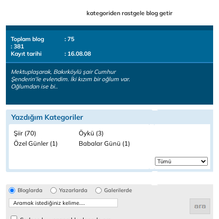
kategoriden rastgele blog getir
Toplam blog
: 75
: 381
Kayıt tarihi
: 16.08.08
Mektuplaşarak, Bakırköylü şair Cumhur
Şenderin'le evlendim. İki kızım bir oğlum var.
Oğlumdan ise bi..
Yazdığım Kategoriler
Şiir (70)
Öykü (3)
Özel Günler (1)
Babalar Günü (1)
Bloglarda
Yazarlarda
Galerilerde