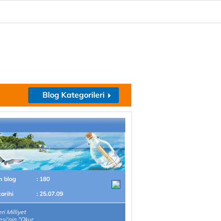
Blog Kategorileri
m blog
: 180
tarihi
: 25.07.09
ri Milliyet
si'nin "Okur