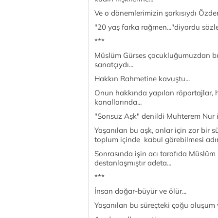
Ve o dönemlerimizin şarkısıydı Özde
"20 yaş farka rağmen..."diyordu sözle
***
Müslüm Gürses çocukluğumuzdan bu 
sanatçıydı...
Hakkın Rahmetine kavuştu...
Onun hakkında yapılan röportajlar, ha
kanallarında...
"Sonsuz Aşk" denildi Muhterem Nur ile 
Yaşanılan bu aşk, onlar için zor bir
toplum içinde kabul görebilmesi adın
Sonrasında işin acı tarafıda Müslü
destanlaşmıştır adeta...
***
İnsan doğar-büyür ve ölür...
Yaşanılan bu süreçteki çoğu oluşum v