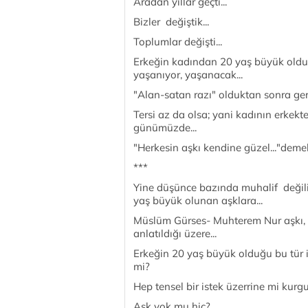
Aradan yıllar geçti...
Bizler değiştik...
Toplumlar değişti...
Erkeğin kadından 20 yaş büyük olduğu
yaşanıyor, yaşanacak...
"Alan-satan razı" olduktan sonra geris
Tersi az da olsa; yani kadının erkekt
günümüzde...
"Herkesin aşkı kendine güzel..."demek
***
Yine düşünce bazında muhalif değiliz
yaş büyük olunan aşklara...
Müslüm Gürses- Muhterem Nur aşkı, bir
anlatıldığı üzere...
Erkeğin 20 yaş büyük olduğu bu tür i
mi?
Hep tensel bir istek üzerrine mi kur
Aşk yok mu hiç?