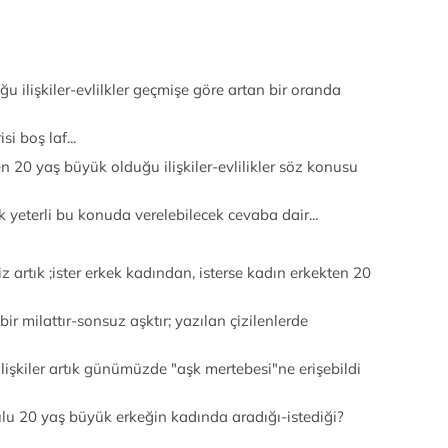
 ilişkiler-evlilkler geçmişe göre artan bir oranda
i boş laf...
en 20 yaş büyük olduğu ilişkiler-evlilikler söz konusu
 yeterli bu konuda verelebilecek cevaba dair...
 artık ;ister erkek kadından, isterse kadın erkekten 20
 milattır-sonsuz aşktır; yazılan çizilenlerde
lişkiler artık günümüzde "aşk mertebesi"ne erişebildi
gulu 20 yaş büyük erkeğin kadında aradığı-istediği?