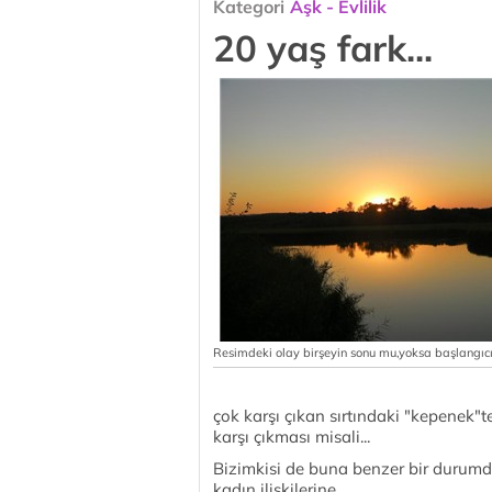
Kategori
Aşk - Evlilik
20 yaş fark...
Resimdeki olay birşeyin sonu mu,yoksa başlangıc
çok karşı çıkan sırtındaki "kepenek
karşı çıkması misali...
Bizimkisi de buna benzer bir durumd
kadın ilişkilerine...