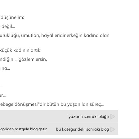
 düşünelim:
değil...
urukluğu, umutları, hayalleridir erkeğin kadına olan
küçük kadının artık:
diğini... gözlemlersin.
na...
?
...
kelebeğe dönüşmesi"dir bütün bu yaşanılan süreç...
yazarın sonraki bloğu
goriden rastgele blog getir
bu kategorideki sonraki blog