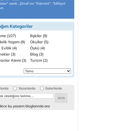
arı" vardı...Şimdi ise "İnternet", "Milliyet
ve..
ığım Kategoriler
me (107)
İlişkiler (9)
elik Yaşam (9)
Okullar (5)
 Evlilik (4)
Öykü (4)
ekler (3)
Blog (3)
anlar Alemi (3)
Turizm (2)
glarda
Yazarlarda
Galerilerde
ece bu yazarın bloglarında ara