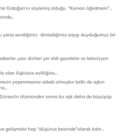
mir Erdoğan'ın söylemiş olduğu "Keman öğretmeni"...
rinde...
yana sevdiğimiz -dinlediğimiz-saygı duyduğumuz bir
berler, yazı dizileri yer aldı gazeteler ve televizyon
olan ilişkisine-evliliğine...
 sürecin yaşanmasına sebeb olmuştur belki de aşkın
a...
m Gürses'in ölümünden sonra bu aşk daha da büyüyüp
e gelişmeler hep "düşünce bazında"olarak kalır...