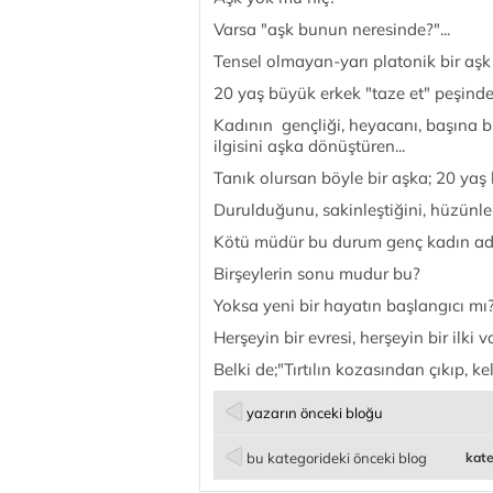
Varsa "aşk bunun neresinde?"...
Tensel olmayan-yarı platonik bir aşk
20 yaş büyük erkek "taze et" peşinde 
Kadının gençliği, heyacanı, başına b
ilgisini aşka dönüştüren...
Tanık olursan böyle bir aşka; 20 yaş 
Durulduğunu, sakinleştiğini, hüzünlen
Kötü müdür bu durum genç kadın adı
Birşeylerin sonu mudur bu?
Yoksa yeni bir hayatın başlangıcı mı
Herşeyin bir evresi, herşeyin bir ilki var
Belki de;"Tırtılın kozasından çıkıp, 
yazarın önceki bloğu
bu kategorideki önceki blog
kate