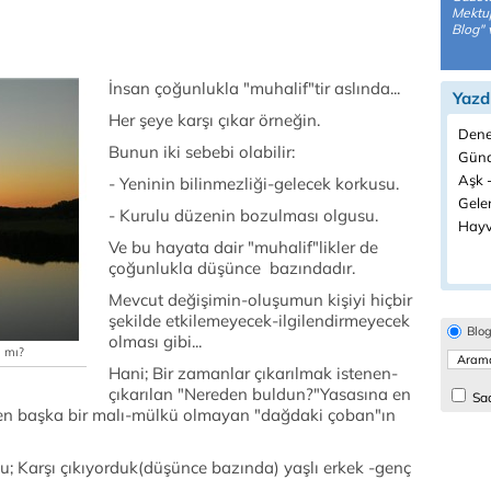
Mektupl
Blog" 
İnsan çoğunlukla "muhalif"tir aslında...
Yazd
Her şeye karşı çıkar örneğin.
Dene
Bunun iki sebebi olabilir:
Günd
Aşk -
- Yeninin bilinmezliği-gelecek korkusu.
Gelen
- Kurulu düzenin bozulması olgusu.
Hayv
Ve bu hayata dair "muhalif"likler de
çoğunlukla düşünce bazındadır.
Mevcut değişimin-oluşumun kişiyi hiçbir
şekilde etkilemeyecek-ilgilendirmeyecek
Blo
olması gibi...
ı mı?
Hani; Bir zamanlar çıkarılmak istenen-
çıkarılan "Nereden buldun?"Yasasına en
Sad
"ten başka bir malı-mülkü olmayan "dağdaki çoban"ın
u; Karşı çıkıyorduk(düşünce bazında) yaşlı erkek -genç