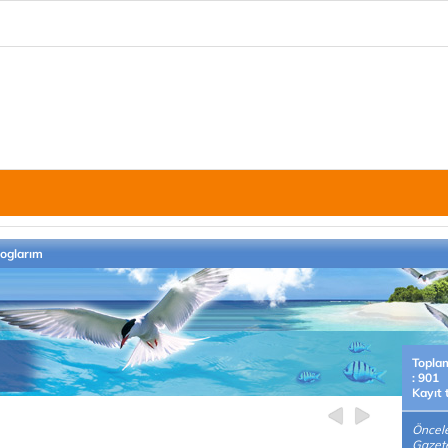
loglarım
Topla
: 901
Kayıt 
Öncele
Gazete