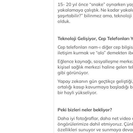
15- 20 yıl önce “snake” oynarken yaş
yakalamaya çalıştık. Ne kadar yakalad
şaşırtabilir?” bilinmez ama, teknoloj
olduk.
Teknoloji Gelişiyor, Cep Telefonları
Cep telefonları nam-ı diğer cep bilgisa
iletişim kurmak ve “alo” demekten ib
Eğlence kaynağı, sosyalleşme merkez
kişisel sağlık merkezi haline gelen 
gibi görünüyor.
Yapay zekanın gün geçtikçe geliştiği,
ortalığı kasıp kavurmaya başladığı b
bir hayli yükseliyor.
Peki bizleri neler bekliyor?
Daha iyi fotoğraflar, daha net video 
öngörülerimize dahil etmiyoruz. Çünk
özellikleri sunuyor ve sunmaya dev