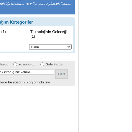
isliği mezunu ve yıllar sonra yüksek lisans..
ığım Kategoriler
 (1)
Teknolojinin Geleceği
(1)
glarda
Yazarlarda
Galerilerde
ece bu yazarın bloglarında ara