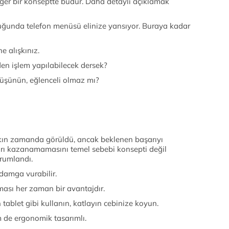
 diğer bir konseptte budur. Daha detaylı açıklamak
duğunda telefon menüsü elinize yansıyor. Buraya kadar
e alışkınız.
en işlem yapılabilecek dersek?
düşünün, eğlenceli olmaz mı?
akın zamanda görüldü, ancak beklenen başarıyı
rı kazanamamasını temel sebebi konsepti değil
orumlandı.
 damga vurabilir.
ması her zaman bir avantajdır.
tablet gibi kullanın, katlayın cebinize koyun.
 de ergonomik tasarımlı.