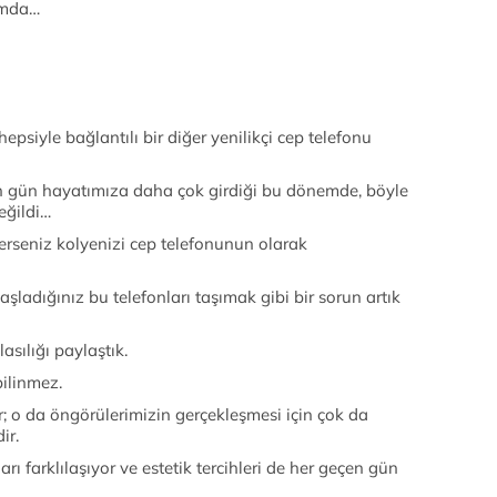
umda…
epsiyle bağlantılı bir diğer yenilikçi cep telefonu
eçen gün hayatımıza daha çok girdiği bu dönemde, böyle
eğildi…
isterseniz kolyenizi cep telefonunun olarak
aşladığınız bu telefonları taşımak gibi bir sorun artık
asılığı paylaştık.
bilinmez.
 o da öngörülerimizin gerçekleşmesi için çok da
ir.
ları farklılaşıyor ve estetik tercihleri de her geçen gün