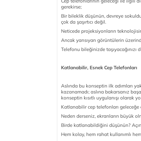
Cep telefonlarının geleceği ile ilgili
gerekirse;
Bir bileklik düşünün, devreye sokul
çok da şaşırtıcı değil.
Neticede projeksiyonların teknolojisin
Ancak yansıyan görüntülerin üzerind
Telefonu bileğinizde taşıyacağınızı 
Katlanabilir, Esnek Cep Telefonları
Aslında bu konseptin ilk adımları y
kazanamadı; aslına bakarsanız başa
konseptin kısıtlı uygulanışı olarak y
Katlanabilir cep telefonları geleceğe
Neden derseniz, ekranların büyük ol
Birde katlanabildiğini düşünün? Açın 
Hem kolay, hem rahat kullanımlı hem