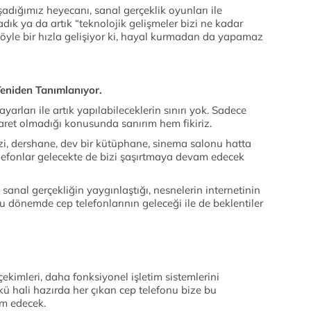
adığımız heyecanı, sanal gerçeklik oyunları ile
ık ya da artık “teknolojik gelişmeler bizi ne kadar
i öyle bir hızla gelişiyor ki, hayal kurmadan da yapamaz
 Yeniden Tanımlanıyor.
yarları ile artık yapılabileceklerin sınırı yok. Sadece
aret olmadığı konusunda sanırım hem fikiriz.
i, dershane, dev bir kütüphane, sinema salonu hatta
telefonlar gelecekte de bizi şaşırtmaya devam edecek
 sanal gerçekliğin yaygınlaştığı, nesnelerin internetinin
u dönemde cep telefonlarının geleceği ile de beklentiler
çekimleri, daha fonksiyonel işletim sistemlerini
ü hali hazırda her çıkan cep telefonu bize bu
am edecek.