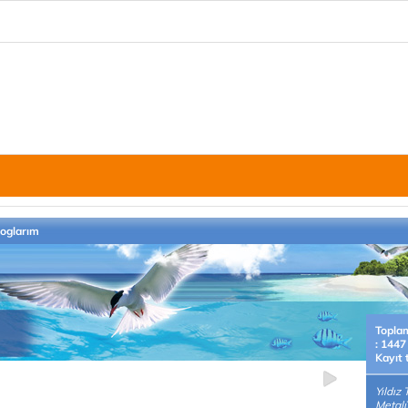
loglarım
Topla
: 1447
Kayıt 
Yıldız
Metalü