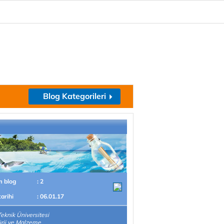
Blog Kategorileri
m blog
: 2
tarihi
: 06.01.17
 Teknik Üniversitesi
rji ve Malzeme