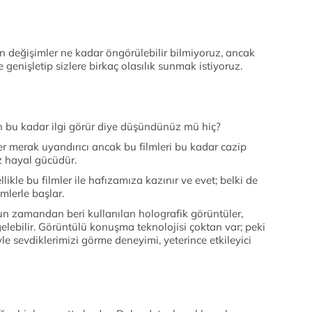
ın değişimler ne kadar öngörülebilir bilmiyoruz, ancak
e genişletip sizlere birkaç olasılık sunmak istiyoruz.
en bu kadar ilgi görür diye düşündünüz mü hiç?
ler merak uyandırıcı ancak bu filmleri bu kadar cazip
z hayal gücüdür.
ellikle bu filmler ile hafızamıza kazınır ve evet; belki de
lmlerle başlar.
un zamandan beri kullanılan holografik görüntüler,
elebilir. Görüntülü konuşma teknolojisi çoktan var; peki
e sevdiklerimizi görme deneyimi, yeterince etkileyici