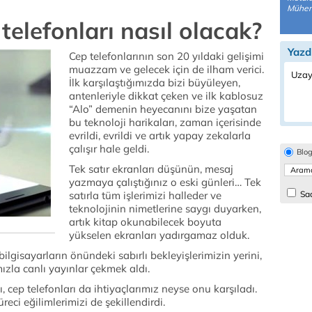
Mühend
 telefonları nasıl olacak?
Yazd
Cep telefonlarının son 20 yıldaki gelişimi
muazzam ve gelecek için de ilham verici.
Uzay
İlk karşılaştığımızda bizi büyüleyen,
antenleriyle dikkat çeken ve ilk kablosuz
“Alo” demenin heyecanını bize yaşatan
bu teknoloji harikaları, zaman içerisinde
evrildi, evrildi ve artık yapay zekalarla
çalışır hale geldi.
Blo
Tek satır ekranları düşünün, mesaj
yazmaya çalıştığınız o eski günleri… Tek
satırla tüm işlerimizi halleder ve
Sad
teknolojinin nimetlerine saygı duyarken,
artık kitap okunabilecek boyuta
yükselen ekranları yadırgamaz olduk.
lgisayarların önündeki sabırlı bekleyişlerimizin yerini,
mızla canlı yayınlar çekmek aldı.
ı, cep telefonları da ihtiyaçlarımız neyse onu karşıladı.
üreci eğilimlerimizi de şekillendirdi.