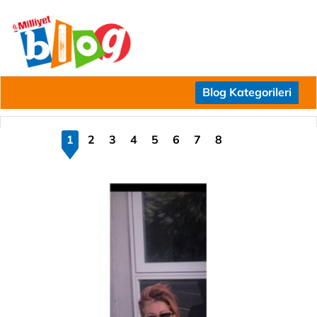
Blog Kategorileri
1
2
3
4
5
6
7
8