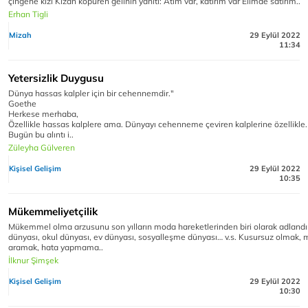
çingene kızı Kızan köpüren gelinin yanıtı: Atım var, katırım var Elimde satırım..
Erhan Tigli
Mizah
29 Eylül 2022
11:34
Yetersizlik Duygusu
Dünya hassas kalpler için bir cehennemdir."
Goethe
Herkese merhaba,
Özellikle hassas kalplere ama. Dünyayı cehenneme çeviren kalplerine özellikle.
Bugün bu alıntı i..
Züleyha Gülveren
Kişisel Gelişim
29 Eylül 2022
10:35
Mükemmeliyetçilik
Mükemmel olma arzusunu son yılların moda hareketlerinden biri olarak adlandırab
dünyası, okul dünyası, ev dünyası, sosyalleşme dünyası… v.s. Kusursuz olmak
aramak, hata yapmama..
İlknur Şimşek
Kişisel Gelişim
29 Eylül 2022
10:30