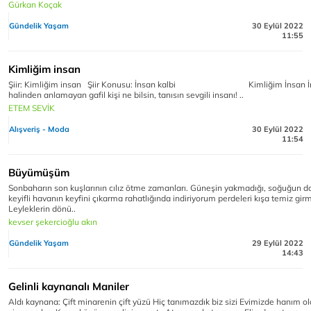
Gürkan Koçak
Gündelik Yaşam
30 Eylül 2022
11:55
Kimliğim insan
Şiir: Kimliğim insan Şiir Konusu: İnsan kalbi Kimliğim İnsan İ
halinden anlamayan gafil kişi ne bilsin, tanısın sevgili insanı! ..
ETEM SEVİK
Alışveriş - Moda
30 Eylül 2022
11:54
Büyümüşüm
Sonbaharın son kuşlarının cılız ötme zamanları. Güneşin yakmadığı, soğuğun 
keyifli havanın keyfini çıkarma rahatlığında indiriyorum perdeleri kışa temiz gir
Leyleklerin dönü..
kevser şekercioğlu akın
Gündelik Yaşam
29 Eylül 2022
14:43
Gelinli kaynanalı Maniler
Aldı kaynana: Çift minarenin çift yüzü Hiç tanımazdık biz sizi Evimizde hanım o