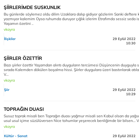
ŞİİRLERİMDE SUSKUNLIK
Bu günlerde söylemez oldu dilim Uzaklara dalıp gidiyor gözlerim Sanki deftere
yazmıyor kalemim Oysa ruhumda duruyor çığlık izlerim Etrafımda sessiz seda i
Yaşamın özetini ..
vkayra
İlişkiler
29 Eylül 2022
10:30
ŞİİRLER ÖZETTİR
Bazı şiirler özettir Yaşamdan alıntı duyguların tercümesi Düşüncenin duyguyla s
sırada Kalemden dökülen boşalma hissi. Şiirler duygulara üzeri bastırılarak atıl
V...
vkayra
Şiir
29 Eylül 2022
10:29
TOPRAĞIN DUASI
Susuz toprak misali ben Toprağın duası yağmur misali sen Kabul olsan da yağs
usul usul içime süzülüversen Nice tohumlar yeşerecek benliğimde bir bilsen... V
vkayra
Kültür - Sanat
29 Eylül 2022