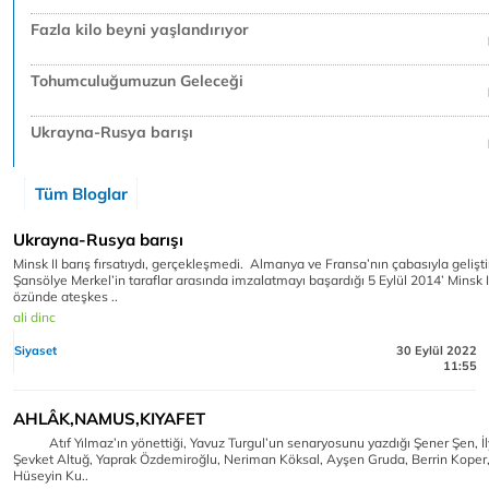
Fazla kilo beyni yaşlandırıyor
Tohumculuğumuzun Geleceği
Ukrayna-Rusya barışı
Tüm Bloglar
Ukrayna-Rusya barışı
Minsk II barış fırsatıydı, gerçekleşmedi. Almanya ve Fransa’nın çabasıyla geliştir
Şansölye Merkel’in taraflar arasında imzalatmayı başardığı 5 Eylül 2014’ Minsk 
özünde ateşkes ..
ali dinc
Siyaset
30 Eylül 2022
11:55
AHLÂK,NAMUS,KIYAFET
Atıf Yılmaz’ın yönettiği, Yavuz Turgul’un senaryosunu yazdığı Şener Şen, İ
Şevket Altuğ, Yaprak Özdemiroğlu, Neriman Köksal, Ayşen Gruda, Berrin Koper,
Hüseyin Ku..