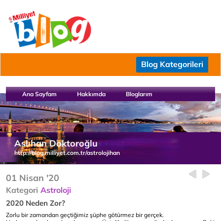
Blog Kategorileri
Ana Sayfam
Hakkımda
Bloglarım
Aslıhan Doktoroğlu
http://blog.milliyet.com.tr/astrolojihan
01 Nisan '20
Kategori
Astroloji
2020 Neden Zor?
Zorlu bir zamandan geçtiğimiz şüphe götürmez bir gerçek.