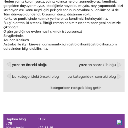
Neden yalnız kalamıyoruz, yalnız kalınca ne olur zannediyoruz, kendimizi
gerçekten duyuyor muyuz, istediğimiz hayat bu muydu, neyi yapamadık, bizi
kısıtlayan asıl konu neydi gibi pek çok sorunun cevabını bulabiliriz belki de.
Tüm dünyaya dur dendi. O zaman durup düşünme vakti.
Korku ve panik içinde kalmak yerine biraz kendimizi hatırlayabiliriz.
Bu günler tabi ki bitecek. Bittiği zaman hepimiz evlerimizden yeni halimizle
çıkacağız.
O gün geldiğinde evden nasıl çıkmak istiyorsunuz?
Sevgilerimle,
Aslıhan Kozluca
Astroloji ile ilgili bireysel danışmanlık için astrolojihan@astrolojihan.com
adresinden bilgi alabilirsiniz.
yazarın önceki bloğu
yazarın sonraki bloğu
bu kategorideki önceki blog
bu kategorideki sonraki blog
kategoriden rastgele blog getir
Toplam blog
: 132
: 78
Kayıt tarihi
: 22.11.19