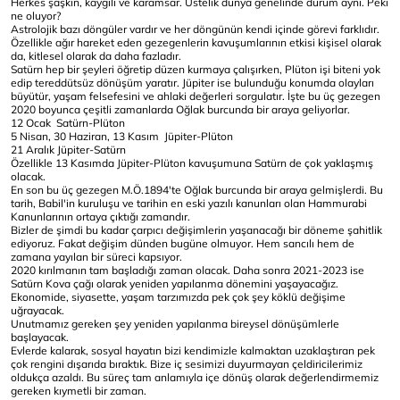
Herkes şaşkın, kaygılı ve karamsar. Üstelik dünya genelinde durum aynı. Peki
ne oluyor?
Astrolojik bazı döngüler vardır ve her döngünün kendi içinde görevi farklıdır.
Özellikle ağır hareket eden gezegenlerin kavuşumlarının etkisi kişisel olarak
da, kitlesel olarak da daha fazladır.
Satürn hep bir şeyleri öğretip düzen kurmaya çalışırken, Plüton işi biteni yok
edip tereddütsüz dönüşüm yaratır. Jüpiter ise bulunduğu konumda olayları
büyütür, yaşam felsefesini ve ahlaki değerleri sorgulatır. İşte bu üç gezegen
2020 boyunca çeşitli zamanlarda Oğlak burcunda bir araya geliyorlar.
12 Ocak Satürn-Plüton
5 Nisan, 30 Haziran, 13 Kasım Jüpiter-Plüton
21 Aralık Jüpiter-Satürn
Özellikle 13 Kasımda Jüpiter-Plüton kavuşumuna Satürn de çok yaklaşmış
olacak.
En son bu üç gezegen M.Ö.1894'te Oğlak burcunda bir araya gelmişlerdi. Bu
tarih, Babil'in kuruluşu ve tarihin en eski yazılı kanunları olan Hammurabi
Kanunlarının ortaya çıktığı zamandır.
Bizler de şimdi bu kadar çarpıcı değişimlerin yaşanacağı bir döneme şahitlik
ediyoruz. Fakat değişim dünden bugüne olmuyor. Hem sancılı hem de
zamana yayılan bir süreci kapsıyor.
2020 kırılmanın tam başladığı zaman olacak. Daha sonra 2021-2023 ise
Satürn Kova çağı olarak yeniden yapılanma dönemini yaşayacağız.
Ekonomide, siyasette, yaşam tarzımızda pek çok şey köklü değişime
uğrayacak.
Unutmamız gereken şey yeniden yapılanma bireysel dönüşümlerle
başlayacak.
Evlerde kalarak, sosyal hayatın bizi kendimizle kalmaktan uzaklaştıran pek
çok rengini dışarıda bıraktık. Bize iç sesimizi duyurmayan çeldiricilerimiz
oldukça azaldı. Bu süreç tam anlamıyla içe dönüş olarak değerlendirmemiz
gereken kıymetli bir zaman.