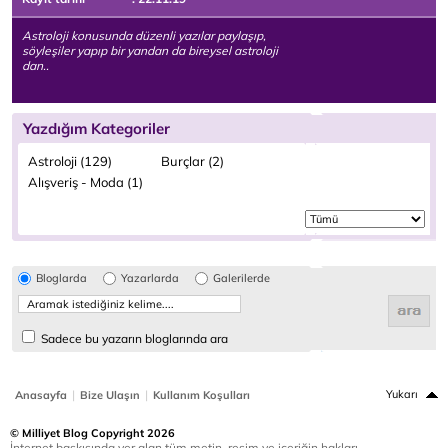
Astroloji konusunda düzenli yazılar paylaşıp,
söyleşiler yapıp bir yandan da bireysel astroloji
dan..
Yazdığım Kategoriler
Astroloji (129)
Burçlar (2)
Alışveriş - Moda (1)
Bloglarda
Yazarlarda
Galerilerde
Sadece bu yazarın bloglarında ara
|
|
Yukarı
Anasayfa
Bize Ulaşın
Kullanım Koşulları
© Milliyet Blog Copyright 2026
İnternet baskısında yer alan tüm metin, resim ve içeriğin hakları