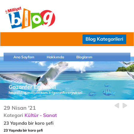
Blog Kategorileri
Ana Sayfam
Hakkımda
Bloglarım
Gazanfer Eryüksel
http://blog.milliyet.com.tr/gazanfereryuksel
29 Nisan '21
Kategori
Kültür - Sanat
23 Yaşında bir koro şefi
23 Yaşında bir koro şefi