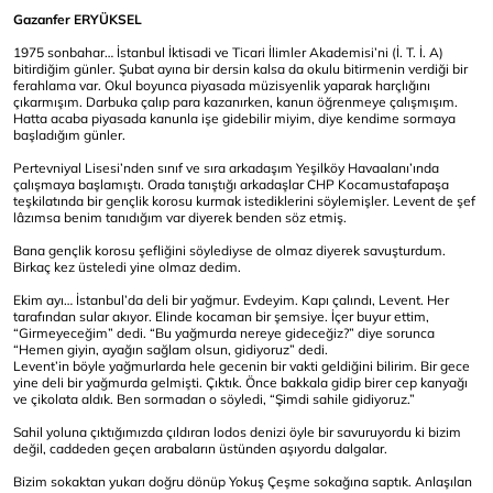
Gazanfer ERYÜKSEL
1975 sonbahar… İstanbul İktisadi ve Ticari İlimler Akademisi’ni (İ. T. İ. A)
bitirdiğim günler. Şubat ayına bir dersin kalsa da okulu bitirmenin verdiği bir
ferahlama var. Okul boyunca piyasada müzisyenlik yaparak harçlığını
çıkarmışım. Darbuka çalıp para kazanırken, kanun öğrenmeye çalışmışım.
Hatta acaba piyasada kanunla işe gidebilir miyim, diye kendime sormaya
başladığım günler.
Pertevniyal Lisesi’nden sınıf ve sıra arkadaşım Yeşilköy Havaalanı’ında
çalışmaya başlamıştı. Orada tanıştığı arkadaşlar CHP Kocamustafapaşa
teşkilatında bir gençlik korosu kurmak istediklerini söylemişler. Levent de şef
lâzımsa benim tanıdığım var diyerek benden söz etmiş.
Bana gençlik korosu şefliğini söylediyse de olmaz diyerek savuşturdum.
Birkaç kez üsteledi yine olmaz dedim.
Ekim ayı… İstanbul’da deli bir yağmur. Evdeyim. Kapı çalındı, Levent. Her
tarafından sular akıyor. Elinde kocaman bir şemsiye. İçer buyur ettim,
“Girmeyeceğim” dedi. “Bu yağmurda nereye gideceğiz?” diye sorunca
“Hemen giyin, ayağın sağlam olsun, gidiyoruz” dedi.
Levent’in böyle yağmurlarda hele gecenin bir vakti geldiğini bilirim. Bir gece
yine deli bir yağmurda gelmişti. Çıktık. Önce bakkala gidip birer cep kanyağı
ve çikolata aldık. Ben sormadan o söyledi, “Şimdi sahile gidiyoruz.”
Sahil yoluna çıktığımızda çıldıran lodos denizi öyle bir savuruyordu ki bizim
değil, caddeden geçen arabaların üstünden aşıyordu dalgalar.
Bizim sokaktan yukarı doğru dönüp Yokuş Çeşme sokağına saptık. Anlaşılan