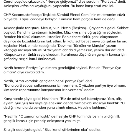
Cerrahpaşa’da çıkacaktık. “Nereye gidiyoruz?” diye sordum. “Partiye…” dedi.
Anlaşılan kafasına koyduğunu yapacaktı. Bu bana karşı emri vaki idi.
CHP Kocamustafapaşa Teşkilatı Sümbül Efendi Camii’nin mütemmim cüzü
bir yerde. Kapısı caddeye bakıyor. Caminin hem parçası hem de değil.
Arkadaşlarla tanıştırdı. Mesut, Nuri, Nezih (Başkan)… Çaylarımız geldi. Sohbet
başladı. Kendimi tanıtmamı istediler. Müzik ve şiirle uğraştığımı söyledim.
Benden bir türkü okumamı istediler. Ben ezbere türkü, şarkı okuyamam
deyince de bozulduklarını fark ettim. İyi kötü sohbet etmeye çalışırken bir ara
kaybolan Nuri, elinde kapağında “Devrimci Türküler ve Marşlar” yazan
kitapçığı masaya attı ve “Artık yerim dar da diyemezsin, yenim dar da” dedi.
Kitapçıktan bir türkü seçip okudum. Kurulması düşünülen gençlik korosu için
şef adayı seçici kurul önündeydi.
Nezih hemen Partiye üye olmam gerektiğini söyledi. Ben de “Partiye üye
olmam” diye cevapladım.
Nezih, “Ama korodaki gençlerin hepsi partiye üye” dedi.
“Bana parti sopası sallanmasına izin vermem. O yüzden partiye üye olmam,
kimsenin repertuarıma karışmasına izin vermem” dedim.
Karşı hamle şöyle geldi Nezih’ten, “Biz de artist şef istemiyoruz. Yazı, afiş,
eylem, yürüyüş her şeye geleceksin” der demez cevabı masaya bıraktık. “O
dediğin konularda benden yana sıkıntı olmaz. Hepsine katılırım.”
“Nezih’in “O zaman anlaştık” demesiyle CHP tarihinde benim bildiğin ilk
gençlik korosu için prensip anlaşması yapılmıştı.
Sıra şiir edebiyata geldi. “Bize kendi şiirlerinden oku” dediler.