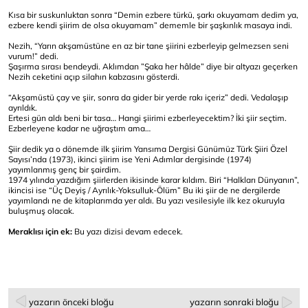
Kısa bir suskunluktan sonra “Demin ezbere türkü, şarkı okuyamam dedim ya,
ezbere kendi şiirim de olsa okuyamam” dememle bir şaşkınlık masaya indi.
Nezih, “Yarın akşamüstüne en az bir tane şiirini ezberleyip gelmezsen seni
vurum!” dedi.
Şaşırma sırası bendeydi. Aklımdan ”Şaka her hâlde” diye bir altyazı geçerken
Nezih ceketini açıp silahın kabzasını gösterdi.
“Akşamüstü çay ve şiir, sonra da gider bir yerde rakı içeriz” dedi. Vedalaşıp
ayrıldık.
Ertesi gün aldı beni bir tasa… Hangi şiirimi ezberleyecektim? İki şiir seçtim.
Ezberleyene kadar ne uğraştım ama…
Şiir dedik ya o dönemde ilk şiirim Yansıma Dergisi Günümüz Türk Şiiri Özel
Sayısı’nda (1973), ikinci şiirim ise Yeni Adımlar dergisinde (1974)
yayımlanmış genç bir şairdim.
1974 yılında yazdığım şiirlerden ikisinde karar kıldım. Biri “Halkları Dünyanın”,
ikincisi ise “Üç Deyiş / Ayrılık-Yoksulluk-Ölüm” Bu iki şiir de ne dergilerde
yayımlandı ne de kitaplarımda yer aldı. Bu yazı vesilesiyle ilk kez okuruyla
buluşmuş olacak.
Meraklısı için ek:
Bu yazı dizisi devam edecek.
yazarın önceki bloğu
yazarın sonraki bloğu