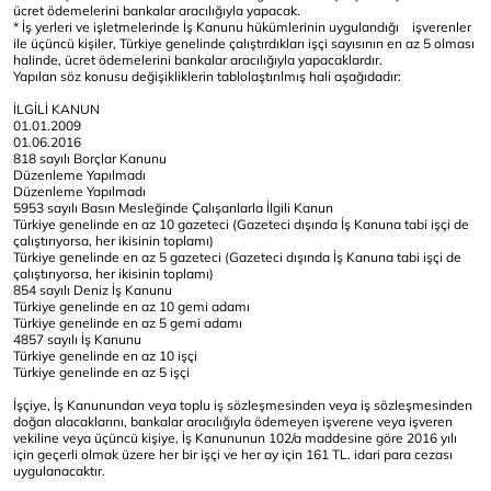
ücret ödemelerini bankalar aracılığıyla yapacak.
* İş yerleri ve işletmelerinde İş Kanunu hükümlerinin uygulandığı işverenler
ile üçüncü kişiler, Türkiye genelinde çalıştırdıkları işçi sayısının en az 5 olması
halinde, ücret ödemelerini bankalar aracılığıyla yapacaklardır.
Yapılan söz konusu değişikliklerin tablolaştırılmış hali aşağıdadır:
İLGİLİ KANUN
01.01.2009
01.06.2016
818 sayılı Borçlar Kanunu
Düzenleme Yapılmadı
Düzenleme Yapılmadı
5953 sayılı Basın Mesleğinde Çalışanlarla İlgili Kanun
Türkiye genelinde en az 10 gazeteci (Gazeteci dışında İş Kanuna tabi işçi de
çalıştırıyorsa, her ikisinin toplamı)
Türkiye genelinde en az 5 gazeteci (Gazeteci dışında İş Kanuna tabi işçi de
çalıştırıyorsa, her ikisinin toplamı)
854 sayılı Deniz İş Kanunu
Türkiye genelinde en az 10 gemi adamı
Türkiye genelinde en az 5 gemi adamı
4857 sayılı İş Kanunu
Türkiye genelinde en az 10 işçi
Türkiye genelinde en az 5 işçi
İşçiye, İş Kanunundan veya toplu iş sözleşmesinden veya iş sözleşmesinden
doğan alacaklarını, bankalar aracılığıyla ödemeyen işverene veya işveren
vekiline veya üçüncü kişiye, İş Kanununun 102/a maddesine göre 2016 yılı
için geçerli olmak üzere her bir işçi ve her ay için 161 TL. idari para cezası
uygulanacaktır.