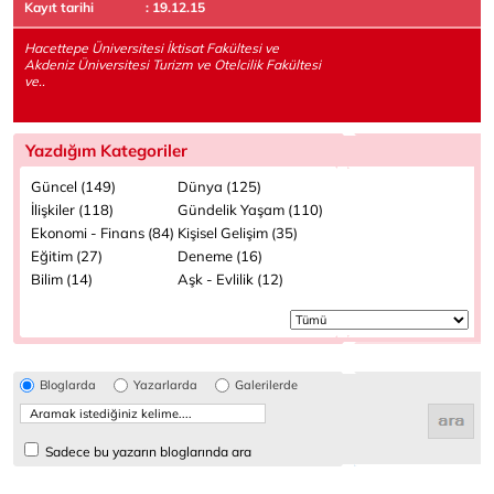
Kayıt tarihi
: 19.12.15
Hacettepe Üniversitesi İktisat Fakültesi ve
Akdeniz Üniversitesi Turizm ve Otelcilik Fakültesi
ve..
Yazdığım Kategoriler
Güncel (149)
Dünya (125)
İlişkiler (118)
Gündelik Yaşam (110)
Ekonomi - Finans (84)
Kişisel Gelişim (35)
Eğitim (27)
Deneme (16)
Bilim (14)
Aşk - Evlilik (12)
Bloglarda
Yazarlarda
Galerilerde
Sadece bu yazarın bloglarında ara