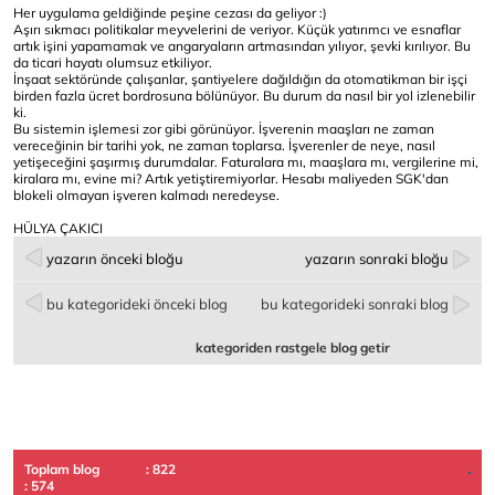
Her uygulama geldiğinde peşine cezası da geliyor :)
Aşırı sıkmacı politikalar meyvelerini de veriyor. Küçük yatırımcı ve esnaflar
artık işini yapamamak ve angaryaların artmasından yılıyor, şevki kırılıyor. Bu
da ticari hayatı olumsuz etkiliyor.
İnşaat sektöründe çalışanlar, şantiyelere dağıldığın da otomatikman bir işçi
birden fazla ücret bordrosuna bölünüyor. Bu durum da nasıl bir yol izlenebilir
ki.
Bu sistemin işlemesi zor gibi görünüyor. İşverenin maaşları ne zaman
vereceğinin bir tarihi yok, ne zaman toplarsa. İşverenler de neye, nasıl
yetişeceğini şaşırmış durumdalar. Faturalara mı, maaşlara mı, vergilerine mi,
kiralara mı, evine mi? Artık yetiştiremiyorlar. Hesabı maliyeden SGK'dan
blokeli olmayan işveren kalmadı neredeyse.
HÜLYA ÇAKICI
yazarın önceki bloğu
yazarın sonraki bloğu
bu kategorideki önceki blog
bu kategorideki sonraki blog
kategoriden rastgele blog getir
Toplam blog
: 822
: 574