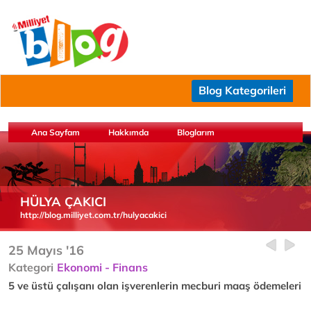
Blog Kategorileri
Ana Sayfam
Hakkımda
Bloglarım
HÜLYA ÇAKICI
http://blog.milliyet.com.tr/hulyacakici
25 Mayıs '16
Kategori
Ekonomi - Finans
5 ve üstü çalışanı olan işverenlerin mecburi maaş ödemeleri