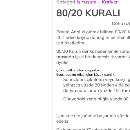
Kategori
İş Yaşamı - Kariyer
80/20 KURALI
Daha azl
Pareto Analizi olarak bilinen 80/20 
20'sinden kaynaklandığını belirten ilk
için özetledim.
80/20 Kuralı der ki, nedenler ile sonuçl
arasında içsel bir dengesizlik vardır.
ayrılır.
Çok az etkisi olan çoğunluk
Esas, baskın etkisi olan küçük azınlık.
Sonuçların, çıktıların veya karşıl
yalnızca yüzde 20’sinden elde edi
dünya nüfusunun yüzde 15’i taraf
Dünyadaki zenginliğin yüzde 80’i
İşimizde ulaştığımız başarının yüzd
ederiz.
Çıktının yüzde 80’inin girdinin yüzde