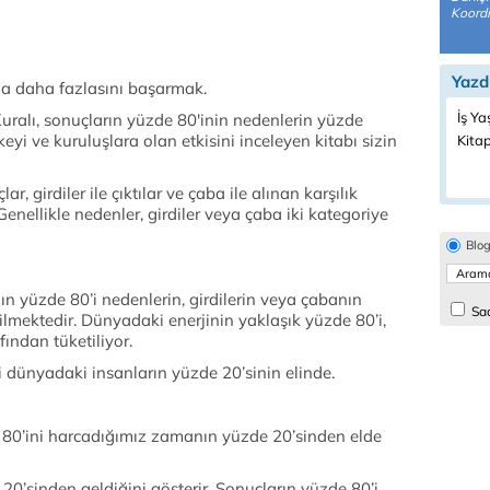
Koordi
Yazd
a daha fazlasını başarmak.
İş Ya
Kuralı, sonuçların yüzde 80'inin nedenlerin yüzde
eyi ve kuruluşlara olan etkisini inceleyen kitabı sizin
Kitap
ar, girdiler ile çıktılar ve çaba ile alınan karşılık
 Genellikle nedenler, girdiler veya çaba iki kategoriye
Blo
ığın yüzde 80’i nedenlerin, girdilerin veya çabanın
Sad
lmektedir. Dünyadaki enerjinin yaklaşık yüzde 80’i,
ından tüketiliyor.
 dünyadaki insanların yüzde 20’sinin elinde.
e 80’ini harcadığımız zamanın yüzde 20’sinden elde
 20’sinden geldiğini gösterir. Sonuçların yüzde 80’i