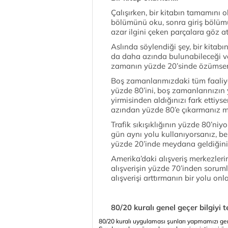
Çalışırken, bir kitabın tamamını 
bölümünü oku, sonra giriş bölüm
azar ilgini çeken parçalara göz a
Aslında söylendiği şey, bir kitab
da daha azında bulunabileceği v
zamanın yüzde 20’sinde özümsene
Boş zamanlarımızdaki tüm faaliye
yüzde 80’ini, boş zamanlarınızın 
yirmisinden aldığınızı fark ettiy
azından yüzde 80’e çıkarmanız ma
Trafik sıkışıklığının yüzde 80’niy
gün aynı yolu kullanıyorsanız, be
yüzde 20’inde meydana geldiğini b
Amerika’daki alışveriş merkezler
alışverişin yüzde 70’inden sorumlu
alışverişi arttırmanın bir yolu on
80/20 kuralı genel geçer bilgiyi t
80/20 kuralı uygulaması şunları yapmamızı gere