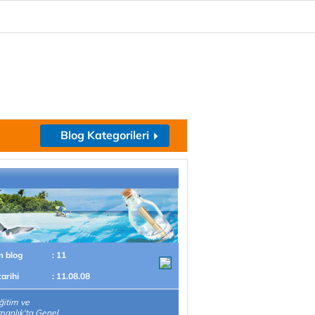
Blog Kategorileri
m blog
: 11
tarihi
: 11.08.08
ğitim ve
anlık'ta Genel