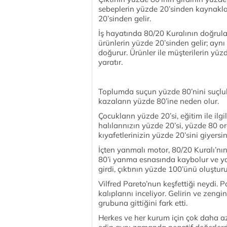
sebeplerin yüzde 20’sinden kaynaklan
20’sinden gelir.
İş hayatında 80/20 Kuralının doğrula
ürünlerin yüzde 20’sinden gelir; aynı
doğurur. Ürünler ile müşterilerin yüz
yaratır.
Toplumda suçun yüzde 80’nini suçlula
kazaların yüzde 80’ine neden olur.
Çocukların yüzde 20’si, eğitim ile ilgi
halılarınızın yüzde 20’si, yüzde 80 
kıyafetlerinizin yüzde 20’sini giyersin
İçten yanmalı motor, 80/20 Kuralı’nı
80’i yanma esnasında kaybolur ve yaln
girdi, çıktının yüzde 100’ünü oluşturu
Vilfred Pareto’nun keşfettiği neydi. P
kalıplarını inceliyor. Gelirin ve zeng
grubuna gittiğini fark etti.
Herkes ve her kurum için çok daha a