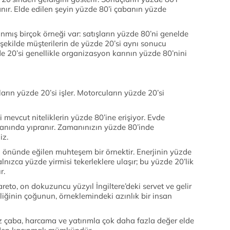
ır. Elde edilen şeyin yüzde 80’i çabanın yüzde
nmış birçok örneği var: satışların yüzde 80’ni genelde
 şekilde müşterilerin de yüzde 20’si aynı sonucu
de 20’si genellikle organizasyon karının yüzde 80’nini
rın yüzde 20’si işler. Motorcuların yüzde 20’si
li mevcut niteliklerin yüzde 80’ine erişiyor. Evde
oranında yıpranır. Zamanınızın yüzde 80’inde
iz.
n önünde eğilen muhteşem bir örnektir. Enerjinin yüzde
ızca yüzde yirmisi tekerleklere ulaşır; bu yüzde 20’lik
r.
areto, on dokuzuncu yüzyıl İngiltere’deki servet ve gelir
inliğinin çoğunun, örneklemindeki azınlık bir insan
z çaba, harcama ve yatırımla çok daha fazla değer elde