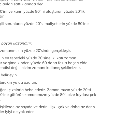
olanları sattıklarında değil.
80’ini ve karın yüzde 80’ini oluşturan yüzde 20’lik
ır.
gili sorunların yüzde 20’si maliyetlerin yüzde 80’ine
başarı kazandırır.
 zamanımızın yüzde 20’sinde gerçekleşir.
izin en tepedeki yüzde 20’sine iki katı zaman
şır ve şimdikinden yüzde 60 daha fazla başarı elde
disi değil, bizim zamanı kullanış şeklimizdir.
belirleyin.
 bırakın ya da azaltın.
erli çıktılarla heba ederiz. Zamanımızın yüzde 20’si
80’ine götürür; zamanımızın yüzde 80’i bize faydası pek
.
şkilerde az sayıda ve derin ilişki, çok ve daha az derin
ler iyiyi de yok eder.