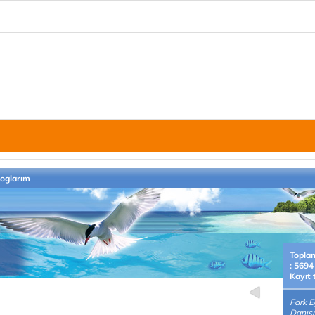
loglarım
Topla
: 5694
Kayıt 
Fark E
Danışm