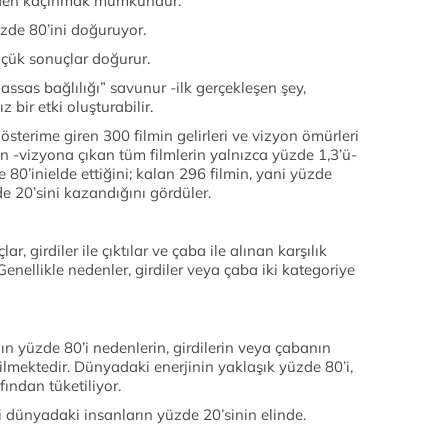
rden kaçınmak mümkündür.
zde 80’ini doğuruyor.
çük sonuçlar doğurur.
assas bağlılığı” savunur -ilk gerçekleşen şey,
bir etki oluşturabilir.
sterime giren 300 filmin gelirleri ve vizyon ömürleri
in -vizyona çıkan tüm filmlerin yalnızca yüzde 1,3’ü-
e 80’inielde ettiğini; kalan 296 filmin, yani yüzde
e 20’sini kazandığını gördüler.
ar, girdiler ile çıktılar ve çaba ile alınan karşılık
 Genellikle nedenler, girdiler veya çaba iki kategoriye
ığın yüzde 80’i nedenlerin, girdilerin veya çabanın
lmektedir. Dünyadaki enerjinin yaklaşık yüzde 80’i,
ından tüketiliyor.
 dünyadaki insanların yüzde 20’sinin elinde.