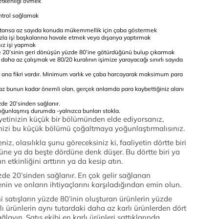
retkenliği övmek
ntrol sağlamak
ktansa az sayıda konuda mükemmellik için çaba göstermek
 işi başkalarına havale etmek veya dışarıya yaptırmak
mız işi yapmak
 20’sinin geri dönüşün yüzde 80’ine götürdüğünü bulup çıkarmak
 daha az çalışmak ve 80/20 kuralının işimize yarayacağı sınırlı sayıda
ir ana fikri vardır. Minimum varlık ve çaba harcayarak maksimum para
 az bunun kadar önemli olan, gerçek anlamda para kaybettiğiniz alanı
zde 20’sinden sağlanır.
yoğunlaşmış durumda -yalnızca bunları stokla.
yetinizin küçük bir bölümünden elde ediyorsanız,
tinizi bu küçük bölümü çoğaltmaya yoğunlaştırmalısınız.
eniz, olasılıkla şunu göreceksiniz ki, faaliyetin dörtte biri
 üçüne ya da beşte dördüne denk düşer. Bu dörtte biri ya
n etkinliğini arttırın ya da kesip atın.
üzde 20’sinden sağlanır. En çok gelir sağlanan
nin ve onların ihtiyaçlarını karşıladığından emin olun.
ni satışların yüzde 80’inin oluşturan ürünlerin yüzde
lı ürünlerin aynı tutardaki daha az karlı ürünlerden dört
layın. Satış ekibi en karlı ürünleri sattıklarında