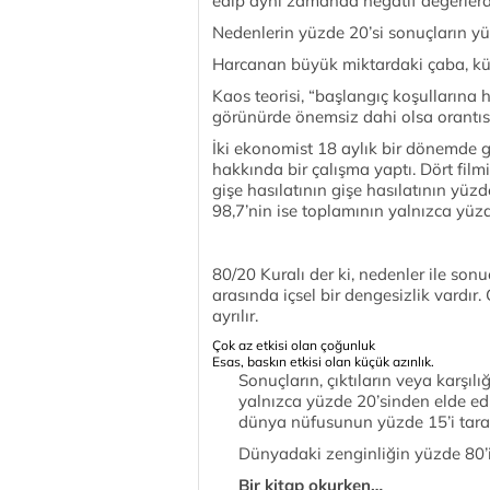
edip aynı zamanda negatif değerle
Nedenlerin yüzde 20’si sonuçların yü
Harcanan büyük miktardaki çaba, kü
Kaos teorisi, “başlangıç koşullarına h
görünürde önemsiz dahi olsa orantısız 
İki ekonomist 18 aylık bir dönemde gö
hakkında bir çalışma yaptı. Dört film
gişe hasılatının gişe hasılatının yüzd
98,7’nin ise toplamının yalnızca yüzd
80/20 Kuralı der ki, nedenler ile sonuçl
arasında içsel bir dengesizlik vardır.
ayrılır.
Çok az etkisi olan çoğunluk
Esas, baskın etkisi olan küçük azınlık.
Sonuçların, çıktıların veya karşıl
yalnızca yüzde 20’sinden elde edi
dünya nüfusunun yüzde 15’i taraf
Dünyadaki zenginliğin yüzde 80’i
Bir kitap okurken…