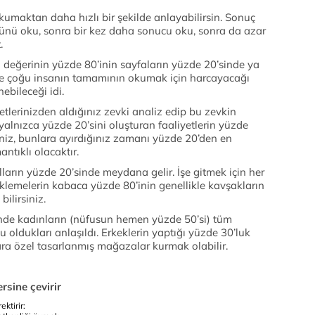
okumaktan daha hızlı bir şekilde anlayabilirsin. Sonuç
ünü oku, sonra bir kez daha sonucu oku, sonra da azar
t.
ın değerinin yüzde 80’inin sayfaların yüzde 20’sinde ya
e çoğu insanın tamamının okumak için harcayacağı
bileceği idi.
tlerinizden aldığınız zevki analiz edip bu zevkin
yalnızca yüzde 20’sini oluşturan faaliyetlerin yüzde
seniz, bunlara ayırdığınız zamanı yüzde 20’den en
ntıklı olacaktır.
olların yüzde 20’sinde meydana gelir. İşe gitmek için her
klemelerin kabaca yüzde 80’inin genellikle kavşakların
ilirsiniz.
inde kadınların (nüfusun hemen yüzde 50’si) tüm
 oldukları anlaşıldı. Erkeklerin yaptığı yüzde 30’luk
lara özel tasarlanmış mağazalar kurmak olabilir.
ersine çevirir
ktirir: