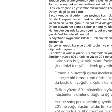
Sıradan çabayı öne çıkarmak yerine istisnai ü
Tam saha koşmak yerine kestirmeleri bulmak
Olası en az çaba ile yaşamlarımız üzerinde ko
Detaylı değil, seçici olmak
Birçok konuda iyi performans peşinde koşma
Gündelik yaşamımızda mümkün olduğunca fazla
Yalnızca en iyi olduğumuz, en çok zevk aldığı
Önem taşıyan her alanda çabanın hangi yüzde
Her fırsatın peşinde koşmak yerine, sakin olup
çok değerli hedefe kilitlenmek.
İş hayatında uygulanan 80/20 Kuralı’nın tek b
kazanmak.
Gerçek anlamda kar elde ettiğiniz alanı ve en
diğerinden ayırmak.
Bir sektörün karının yüzde 80’i müşterilerin yü
Satışların yüzde 80’i ürünlerin yüzde 20’sine 
Gelirinizin büyük bölümünü faali
şirketinizi ters yüz ederek gayre
Firmanızın ürettiği çıktıyı incelers
ile beşte biri arası, karın dörtte
da beşte biri çoğaltın. Kalan kısmı
Gelirin yüzde 80’i müşterilerin y
müşterilerin kimler olduğunu öğre
Her bir satış personelinin gayreti
20’sine yoğunlaştırmalıdır. En kar
kat daha fazla itibar görmesini sağ