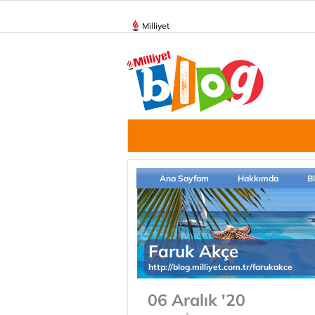
Milliyet
Ana Sayfam
Hakkımda
B
Faruk Akçe
http://blog.milliyet.com.tr/farukakce
06 Aralık '20