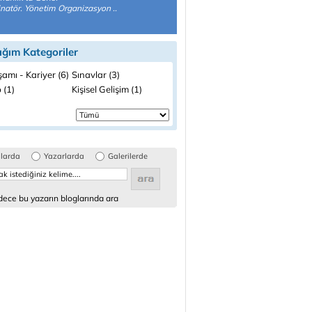
natör. Yönetim Organizasyon ..
ığım Kategoriler
şamı - Kariyer (6)
Sınavlar (3)
 (1)
Kişisel Gelişim (1)
glarda
Yazarlarda
Galerilerde
ece bu yazarın bloglarında ara