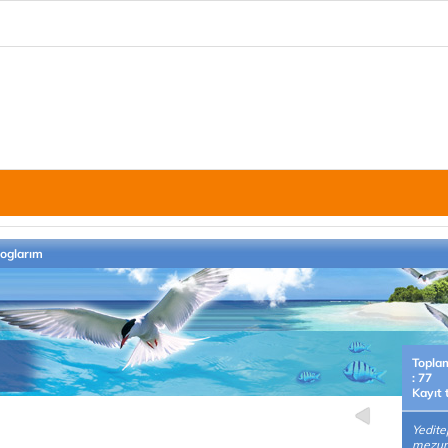
loglarım
Topla
: 77
Kayıt 
Yedite
mezun