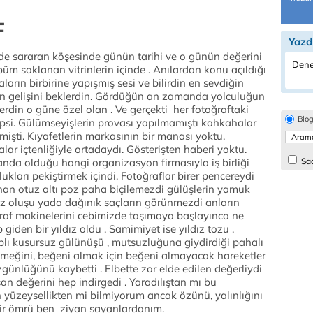
F
Yazd
inde sararan köşesinde günün tarihi ve o günün değerini
Dene
üm saklanan vitrinlerin içinde . Anılardan konu açıldığı
aların birbirine yapışmış sesi ve bilirdin en sevdiğin
sının gelişini beklerdin. Gördüğün an zamanda yolculuğun
elerdin o güne özel olan . Ve gerçekti her fotoğraftaki
Blo
epsi. Gülümseyişlerin provası yapılmamıştı kahkahalar
mişti. Kıyafetlerin markasının bir manası yoktu.
ar içtenliğiyle ortadaydı. Gösterişten haberi yoktu.
nda olduğu hangi organizasyon firmasıyla iş birliği
Sad
ukları pekiştirmek içindi. Fotoğraflar birer pencereydi
ınan otuz altı poz paha biçilemezdi gülüşlerin yamuk
uz oluşu yada dağınık saçların görünmezdi anların
ğraf makinelerini cebimizde taşımaya başlayınca ne
 giden bir yıldız oldu . Samimiyet ise yıldız tozu .
plı kusursuz gülünüşü , mutsuzluğuna giydirdiği pahalı
yemeğini, beğeni almak için beğeni almayacak hareketler
zgünlüğünü kaybetti . Elbette zor elde edilen değerliydi
an değerini hep indirgedi . Yaradılıştan mı bu
 yüzeysellikten mi bilmiyorum ancak özünü, yalınlığını
bir ömrü ben ziyan sayanlardanım.