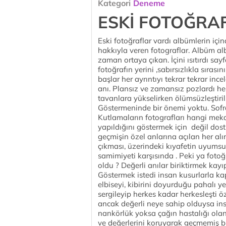
Kategori
Deneme
ESKİ FOTOĞRA
Eski fotoğraflar vardı albümlerin iç
hakkıyla veren fotograflar. Albüm alb
zaman ortaya çıkan. İçini ısıtırdı sayf
fotoğrafın yerini ,sabırsızlıkla sıra
başlar her ayrıntıyı tekrar tekrar inc
anı. Plansız ve zamansız pozlardı h
tavanlara yükselirken ölümsüzleştiril
Göstermeninde bir önemi yoktu. Sofral
Kutlamaların fotografları hangi meka
yapıldığını göstermek için değil dostl
geçmişin özel anlarına açılan her al
çıkması, üzerindeki kıyafetin uyums
samimiyeti karşısında . Peki ya foto
oldu ? Değerli anılar biriktirmek kayıp
Göstermek istedi insan kusurlarla ka
elbiseyi, kibirini doyurduğu pahalı 
sergileyip herkes kadar herkesleşti ö
ancak değerli neye sahip olduysa ins
nankörlük yoksa çağın hastalığı olan
ve değerlerini koruyarak geçmemiş 