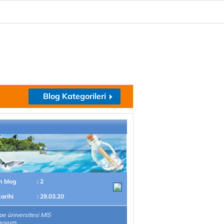
Blog Kategorileri
m blog
: 2
tarihi
: 29.03.20
pe üniversitesi MIS
uyum. ..