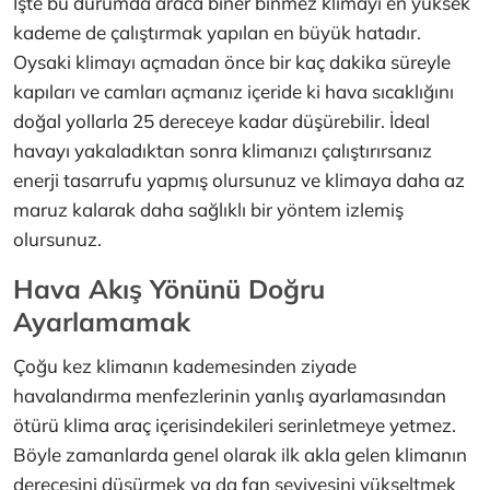
İşte bu durumda araca biner binmez klimayı en yüksek
kademe de çalıştırmak yapılan en büyük hatadır.
Oysaki klimayı açmadan önce bir kaç dakika süreyle
kapıları ve camları açmanız içeride ki hava sıcaklığını
doğal yollarla 25 dereceye kadar düşürebilir. İdeal
havayı yakaladıktan sonra klimanızı çalıştırırsanız
enerji tasarrufu yapmış olursunuz ve klimaya daha az
maruz kalarak daha sağlıklı bir yöntem izlemiş
olursunuz.
Hava Akış Yönünü Doğru
Ayarlamamak
Çoğu kez klimanın kademesinden ziyade
havalandırma menfezlerinin yanlış ayarlamasından
ötürü klima araç içerisindekileri serinletmeye yetmez.
Böyle zamanlarda genel olarak ilk akla gelen klimanın
derecesini düşürmek ya da fan seviyesini yükseltmek