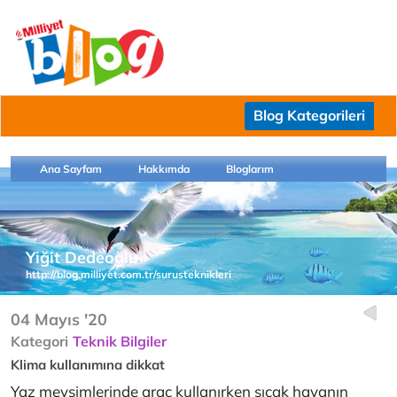
Blog Kategorileri
Ana Sayfam
Hakkımda
Bloglarım
Yiğit Dedeoğlu
http://blog.milliyet.com.tr/surusteknikleri
04 Mayıs '20
Kategori
Teknik Bilgiler
Klima kullanımına dikkat
Yaz mevsimlerinde araç kullanırken sıcak havanın