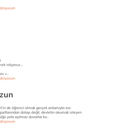
diriyorum
n
rmek istiyoruz…
in <..
diriyorum
ezun
t’in de öğrenci olmak gerçek anlamıyla zor.
 şartlarından dolayı değil, devletin okumak isteyen
üğü yola aşılmaz duvarlar ko..
diriyorum