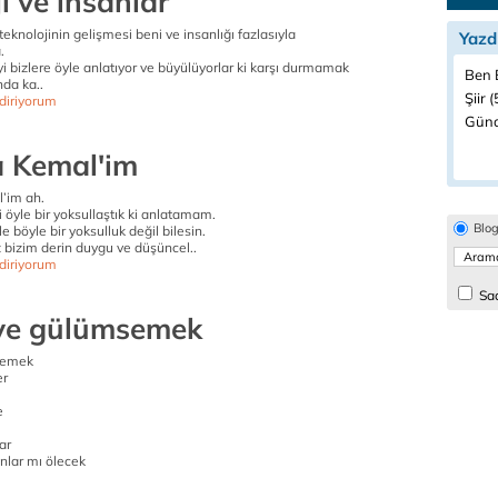
i ve insanlar
teknolojinin gelişmesi beni ve insanlığı fazlasıyla
Yazd
.
iyi bizlere öyle anlatıyor ve büyülüyorlar ki karşı durmamak
Ben B
nda ka..
Şiir (
diriyorum
Günd
 Kemal'im
’im ah.
li öyle bir yoksullaştık ki anlatamam.
Blo
 böyle bir yoksulluk değil bilesin.
bizim derin duygu ve düşüncel..
diriyorum
Sad
ye gülümsemek
semek
er
e
ar
nlar mı ölecek