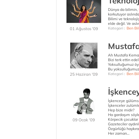
Teknoloj
Dünya da bilimin, 
korkutuyor aslında
Bilimi ve teknoloj
elde değil. Ve aslı
Kategori :
Ben Bil
01 Ağustos '09
Mustafa
Ah Mustafa Kemal
Bizi terk ettin ede
Yoksulluğumuz öyle
Bu yoksulluğumuz 
Kategori :
Ben Bil
25 Haziran '09
İşkence
İşkenceye gülüm
İşkenceler zulüml
Hep bize midir?
Ha gardaşım söyl
Körpecik çocuklar
09 Ocak '09
Gazeteciler aydınl
Özgürlüğü haykıra
Her zaman…