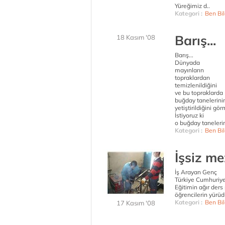
Yüreğimiz d..
Kategori :
Ben Bil
Barış...
18 Kasım '08
Barış...
Dünyada
mayınların
topraklardan
temizlenildiğini
ve bu topraklarda
buğday tanelerini
yetiştirildiğini gö
İstiyoruz ki
o buğday tanelerin
Kategori :
Ben Bil
İşsiz m
İş Arayan Genç
Türkiye Cumhuriye
Eğitimin ağır ders
öğrencilerin yürüd
Kategori :
Ben Bil
17 Kasım '08