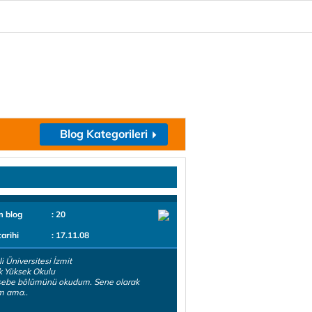
Blog Kategorileri
m blog
: 20
tarihi
: 17.11.08
i Üniversitesi İzmit
k Yüksek Okulu
ebe bölümünü okudum. Sene olarak
im ama..