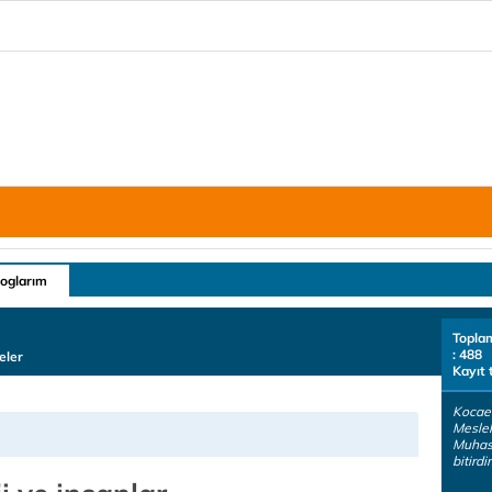
loglarım
Topla
: 488
eler
Kayıt 
Kocael
Mesle
Muhas
bitird