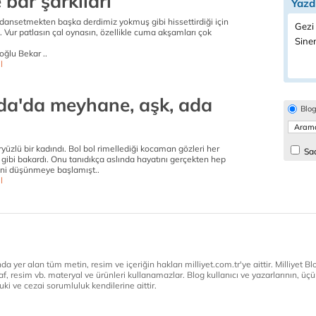
bar şarkıları
Yazd
dansetmekten başka derdimiz yokmuş gibi hissettirdiği için
Gezi 
 Vur patlasın çal oynasın, özellikle cuma akşamları çok
Sine
ğlu Bekar ..
l
a'da meyhane, aşk, ada
Blo
eryüzlü bir kadındı. Bol bol rimellediği kocaman gözleri her
Sad
gibi bakardı. Onu tanıdıkça aslında hayatını gerçekten hep
ğini düşünmeye başlamışt..
l
a yer alan tüm metin, resim ve içeriğin hakları milliyet.com.tr'ye aittir. Milliyet Blog
af, resim vb. materyal ve ürünleri kullanamazlar. Blog kullanıcı ve yazarlarının, üçün
ki ve cezai sorumluluk kendilerine aittir.