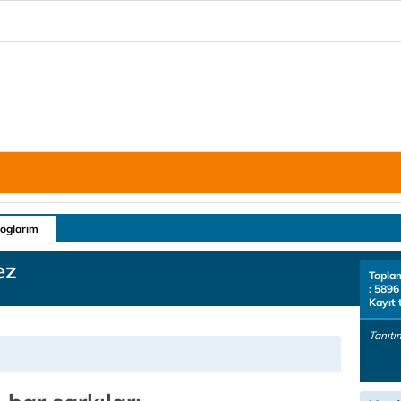
loglarım
ez
Topla
: 5896
Kayıt 
Tanıtı