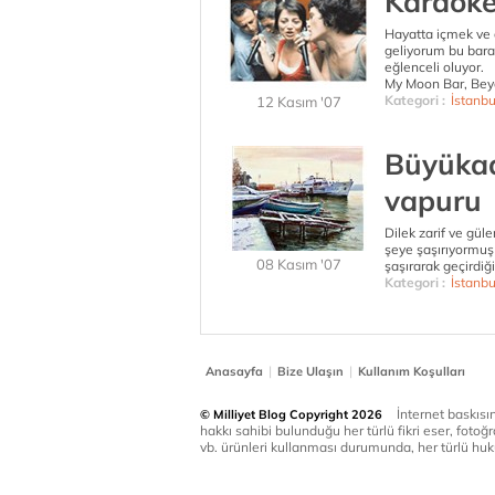
Karaoke 
Hayatta içmek ve 
geliyorum bu bara.
eğlenceli oluyor.
My Moon Bar, Beyo
Kategori :
İstanbu
12 Kasım '07
Büyükad
vapuru
Dilek zarif ve gül
şeye şaşırıyormuş 
08 Kasım '07
şaşırarak geçirdi
Kategori :
İstanbu
|
|
Anasayfa
Bize Ulaşın
Kullanım Koşulları
İnternet baskısınd
© Milliyet Blog Copyright 2026
hakkı sahibi bulunduğu her türlü fikri eser, fotoğr
vb. ürünleri kullanması durumunda, her türlü huku