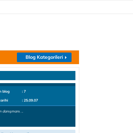
Blog Kategorileri
m blog
: 7
tarihi
: 25.09.07
m danışmanı. ..