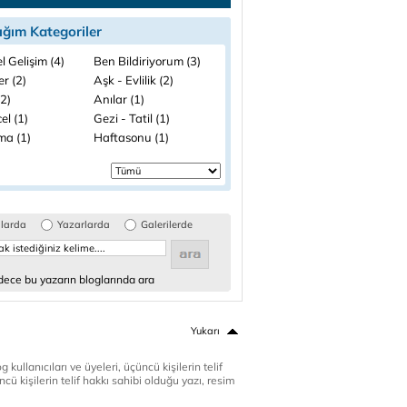
ığım Kategoriler
el Gelişim (4)
Ben Bildiriyorum (3)
ler (2)
Aşk - Evlilik (2)
(2)
Anılar (1)
el (1)
Gezi - Tatil (1)
ma (1)
Haftasonu (1)
glarda
Yazarlarda
Galerilerde
ece bu yazarın bloglarında ara
Yukarı
 kullanıcıları ve üyeleri, üçüncü kişilerin telif
cü kişilerin telif hakkı sahibi olduğu yazı, resim