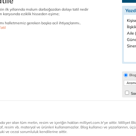
tile
zin ilk yıllarında malum darboğazdan dolayı tatil nedir
Yazd
m karşısında eziklik hisseden eşime;
Kişis
mı halletmemiz gereken başka acil ihtiyaçlarımı..
İlişki
atil
Aile 
Günc
Sine
Blo
Sad
a yer alan tüm metin, resim ve içeriğin hakları milliyet.com.tr'ye aittir. Milliyet Blog
af, resim vb. materyal ve ürünleri kullanamazlar. Blog kullanıcı ve yazarlarının, üçün
ki ve cezai sorumluluk kendilerine aittir.