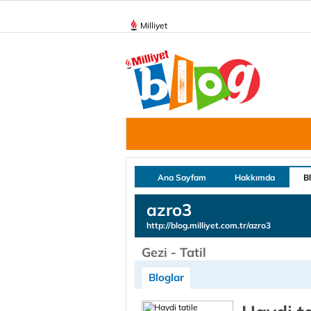
Milliyet
Ana Sayfam
Hakkımda
B
azro3
http://blog.milliyet.com.tr/azro3
Gezi - Tatil
Bloglar