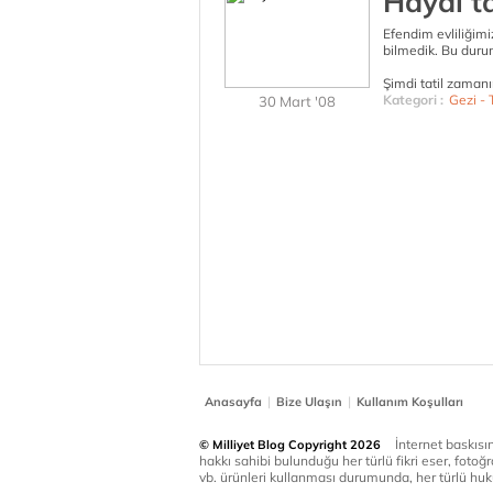
Haydi ta
Efendim evliliğimi
bilmedik. Bu duru
Şimdi tatil zamanı
Kategori :
Gezi - T
30 Mart '08
|
|
Anasayfa
Bize Ulaşın
Kullanım Koşulları
İnternet baskısınd
© Milliyet Blog Copyright 2026
hakkı sahibi bulunduğu her türlü fikri eser, fotoğr
vb. ürünleri kullanması durumunda, her türlü huku