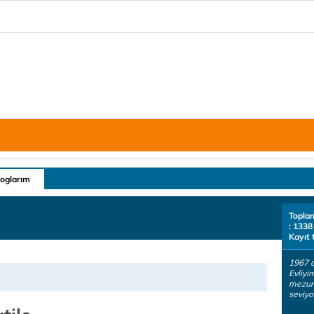
loglarım
Topla
: 1338
Kayıt 
1967 
Evliyi
mezunu
seviyo