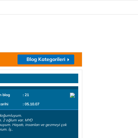
Blog Kategorileri
m blog
: 21
tarihi
: 05.10.07
doğumluyum.
m. 2 oğlum var. MYO
yum. Hayatı, insanları ve gezmeyi çok
rum. İş..