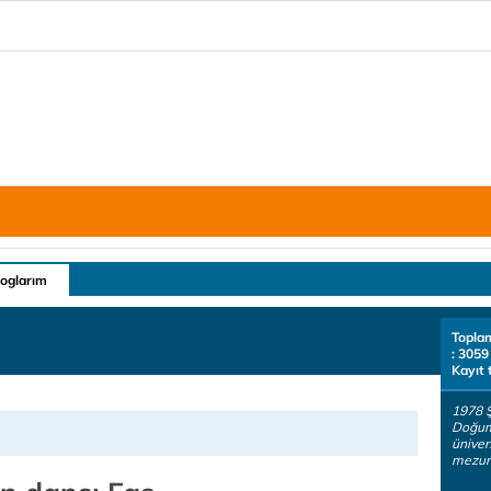
loglarım
Topla
: 3059
Kayıt 
1978 Ş
Doğum
üniver
mezunu