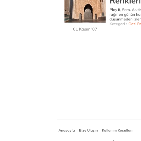
Renkler
Play it, Sam. As t
rağmen günün hangi
düşünmeden izleme
Kategori :
Gezi Re
01 Kasım '07
|
|
Anasayfa
Bize Ulaşın
Kullanım Koşulları