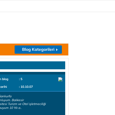
Blog Kategorileri
m blog
: 5
tarihi
: 10.10.07
anlıurfa
luyum. Balıkesir
sitesi Turizm ve Otel işletmeciliği
yum 10 Yılı a..