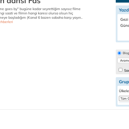
in dansı Fas
ime goes by" bugüne kadar seyrettiğim sayısız filme
Yazd
 saati ve filmin hangi karesi olursa olsun hiç
ye başladığım (Kanal 6 bazen sabaha karşı yayın..
Gezi 
hberleri
Günc
Blo
Sad
Grup
Ülkele